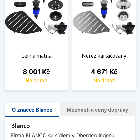
Černá matná
Nerez kartáčovaný
Cena
Cena
8 001 Kč
4 671 Kč
Na dotaz
Na dotaz
O značce Blanco
Možnosti a ceny dopravy
Blanco
Firma BLANCO se sídlem v Oberderdingenu