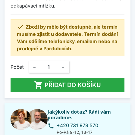
odkapávací mřížku.

Zboží by mělo být dostupné, ale termín
musíme zjistit u dodavatele. Termín dodání
Vám sdělíme telefonicky, emailem nebo na
prodejně v Pardubicích.
Počet
−
+

PŘIDAT DO KOŠÍKU
Jakýkoliv dotaz? Rádi vám
poradíme.
+420 731 979 570
phone
Po-Pá 9-12, 13-17