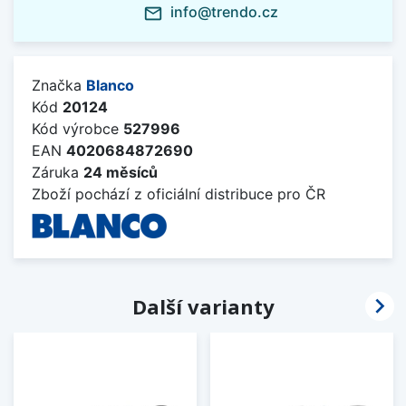
info@trendo.cz
mail_outline
Značka
Blanco
Kód
20124
Kód výrobce
527996
EAN
4020684872690
Záruka
24 měsíců
Zboží pochází z oficiální distribuce pro ČR

Další varianty