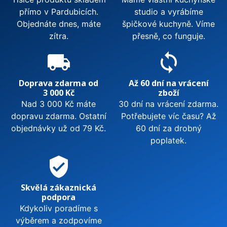
přímo v Pardubicích.
studio a vyrábíme
Objednáte dnes, máte
špičkové kuchyně. Víme
zítra.
přesně, co funguje.
local_shipping
sync
Doprava zdarma od
Až 60 dní na vrácení
3 000 Kč
zboží
Nad 3 000 Kč máte
30 dní na vrácení zdarma.
dopravu zdarma. Ostatní
Potřebujete víc času? Až
objednávky už od 79 Kč.
60 dní za drobný
poplatek.
verified_user
Skvělá zákaznická
podpora
Kdykoliv poradíme s
výběrem a zodpovíme