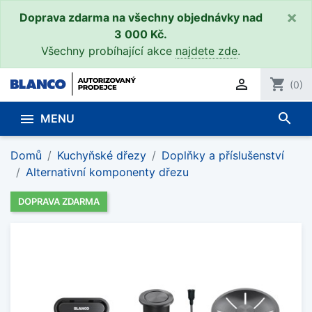
×
Doprava zdarma na všechny objednávky nad
3 000 Kč.
Všechny probíhající akce
najdete zde
.

shopping_cart
(0)
search

MENU
Domů
Kuchyňské dřezy
Doplňky a příslušenství
Alternativní komponenty dřezu
DOPRAVA ZDARMA