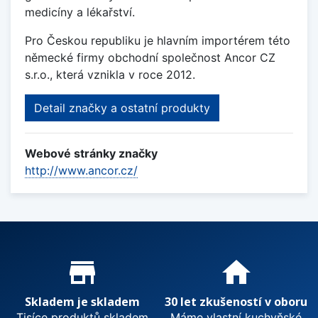
medicíny a lékařství.
Pro Českou republiku je hlavním importérem této
německé firmy obchodní společnost Ancor CZ
s.r.o., která vznikla v roce 2012.
Detail značky a ostatní produkty
Webové stránky značky
http://www.ancor.cz/
Proč nakupovat u nás?
store_mall_directory
home
Skladem je skladem
30 let zkušeností v oboru
Tisíce produktů skladem
Máme vlastní kuchyňské