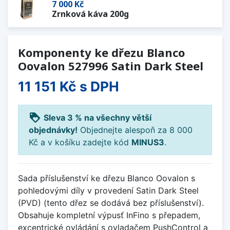
7 000 Kč
Zrnková káva 200g
Komponenty ke dřezu Blanco
Oovalon 527996 Satin Dark Steel
11 151 Kč
s DPH
loyalty
Sleva 3 % na všechny větší
objednávky!
Objednejte alespoň za 8 000
Kč a v košíku zadejte kód
MINUS3
.
Sada příslušenství ke dřezu Blanco Oovalon s
pohledovými díly v provedení Satin Dark Steel
(PVD) (tento dřez se dodává bez příslušenství).
Obsahuje kompletní výpusť InFino s přepadem,
excentrické ovládání s ovladačem PushControl a