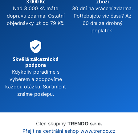
3 000 Kč
zboží
Nad 3 000 Kč máte
30 dní na vrácení zdarma.
dopravu zdarma. Ostatní
Potřebujete víc času? Až
objednávky už od 79 Kč.
60 dní za drobný
poplatek.
verified_user
Skvělá zákaznická
podpora
Kdykoliv poradíme s
výběrem a zodpovíme
každou otázku. Sortiment
známe poslepu.
Člen skupiny
TRENDO s.r.o.
Přejít na centrální eshop www.trendo.cz