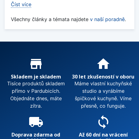
Číst více
Všechny články a témata najdete
v naší poradně
.
Proč nakupovat u nás?
store_mall_directory
home
Skladem je skladem
30 let zkušeností v oboru
Tisíce produktů skladem
Máme vlastní kuchyňské
přímo v Pardubicích.
studio a vyrábíme
Objednáte dnes, máte
špičkové kuchyně. Víme
zítra.
přesně, co funguje.
local_shipping
sync
Doprava zdarma od
Až 60 dní na vrácení