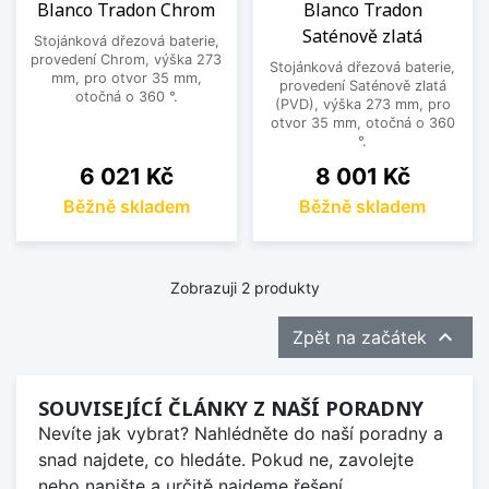
Blanco Tradon Chrom
Blanco Tradon
zajistí jednotný vzhled celé kuchyně.
Saténově zlatá
Stojánková dřezová baterie,
Zobrazit méně
provedení Chrom, výška 273
Stojánková dřezová baterie,
mm, pro otvor 35 mm,
provedení Saténově zlatá
otočná o 360 °.
(PVD), výška 273 mm, pro
otvor 35 mm, otočná o 360
°.
Cena
Cena
6 021 Kč
8 001 Kč
Běžně skladem
Běžně skladem
Zobrazuji 2 produkty

Zpět na začátek
SOUVISEJÍCÍ ČLÁNKY Z NAŠÍ PORADNY
Nevíte jak vybrat? Nahlédněte do naší poradny a
snad najdete, co hledáte. Pokud ne, zavolejte
nebo napište a určitě najdeme řešení.