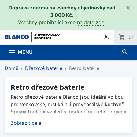
×
Doprava zdarma na všechny objednávky nad
3 000 Kč.
Všechny probíhající akce
najdete zde
.

shopping_cart
(0)
search

MENU
Domů
Dřezové baterie
Retro baterie
Retro dřezové baterie
Retro dřezové baterie Blanco jsou ideální volbou
pro venkovské, rustikální i provensálské kuchyně.
Spojují tradiční vzhled s moderními technologiemi
a spolehlivým zpracováním, díky čemuž nabízejí
Zobrazit celé
nejen stylový design, ale také pohodlné
každodenní používání.