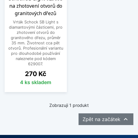
na zhotovení otvorů do
granitových dřezů
Vrták Schock SB Light s
diamantovými částicemi, pro
zhotovení otvorů do
granitového dřezu, průměr
35 mm. Životnost cca pět
otvorů. Profesionální variantu
pro dlouhodobé používání
naleznete pod kódem
629007.
Cena
270 Kč
4 ks skladem
Zobrazuji 1 produkt

Zpět na začátek