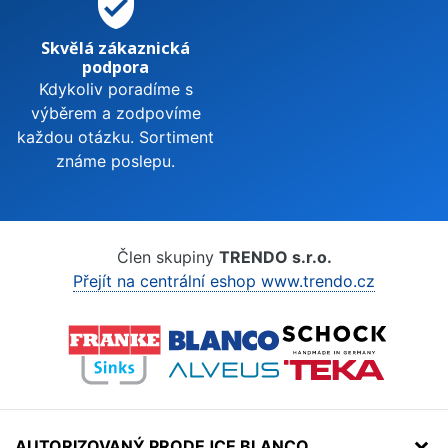
verified_user
Skvělá zákaznická
podpora
Kdykoliv poradíme s
výběrem a zodpovíme
každou otázku. Sortiment
známe poslepu.
Člen skupiny
TRENDO s.r.o.
Přejít na centrální eshop www.trendo.cz
AUTORIZOVANÝ PRODEJCE BLANCO