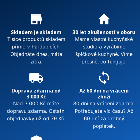
Proč nakupovat u nás?
store_mall_directory
home
Skladem je skladem
30 let zkušeností v oboru
Tisíce produktů skladem
Máme vlastní kuchyňské
přímo v Pardubicích.
studio a vyrábíme
Objednáte dnes, máte
špičkové kuchyně. Víme
zítra.
přesně, co funguje.
local_shipping
sync
Doprava zdarma od
Až 60 dní na vrácení
3 000 Kč
zboží
Nad 3 000 Kč máte
30 dní na vrácení zdarma.
dopravu zdarma. Ostatní
Potřebujete víc času? Až
objednávky už od 79 Kč.
60 dní za drobný
poplatek.