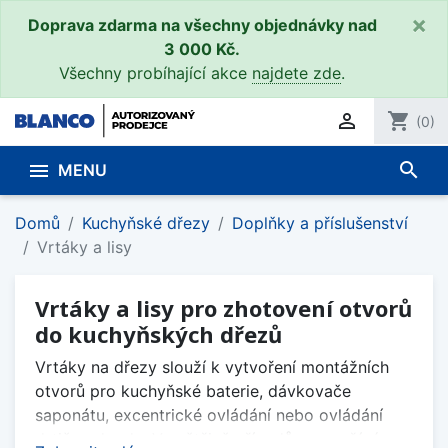
×
Doprava zdarma na všechny objednávky nad
3 000 Kč.
Všechny probíhající akce
najdete zde
.

shopping_cart
(0)
search

MENU
Domů
Kuchyňské dřezy
Doplňky a příslušenství
Vrtáky a lisy
Vrtáky a lisy pro zhotovení otvorů
do kuchyňských dřezů
Vrtáky na dřezy slouží k vytvoření montážních
otvorů pro kuchyňské baterie, dávkovače
saponátu, excentrické ovládání nebo ovládání
drtiče odpadu. Ve většině případů se používá