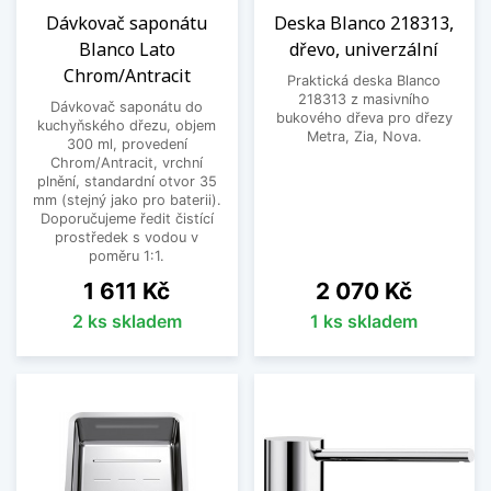
Dávkovač saponátu
Deska Blanco 218313,
Blanco Lato
dřevo, univerzální
Chrom/Antracit
Praktická deska Blanco
218313 z masivního
Dávkovač saponátu do
bukového dřeva pro dřezy
kuchyňského dřezu, objem
Metra, Zia, Nova.
300 ml, provedení
Chrom/Antracit, vrchní
plnění, standardní otvor 35
mm (stejný jako pro baterii).
Doporučujeme ředit čistící
prostředek s vodou v
poměru 1:1.
Cena
Cena
1 611 Kč
2 070 Kč
2 ks skladem
1 ks skladem