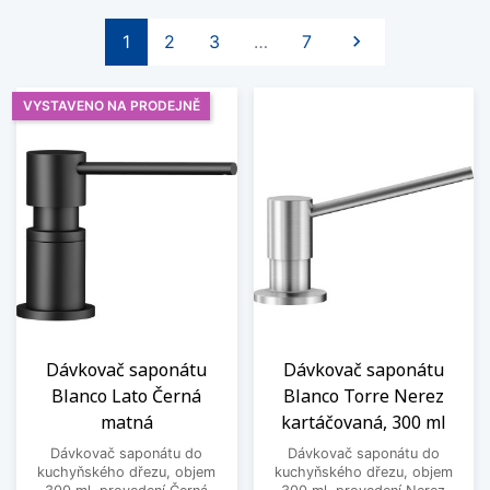
Další
1
2
3
…
7

VYSTAVENO NA PRODEJNĚ
Dávkovač saponátu
Dávkovač saponátu
Blanco Lato Černá
Blanco Torre Nerez
matná
kartáčovaná, 300 ml
Dávkovač saponátu do
Dávkovač saponátu do
kuchyňského dřezu, objem
kuchyňského dřezu, objem