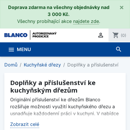
×
Doprava zdarma na všechny objednávky nad
3 000 Kč.
Všechny probíhající akce
najdete zde
.

shopping_cart
(0)
search

MENU
Domů
Kuchyňské dřezy
Doplňky a příslušenství
Doplňky a příslušenství ke
kuchyňským dřezům
Originální příslušenství ke dřezům Blanco
rozšiřuje možnosti využití kuchyňského dřezu a
usnadňuje každodenní práci v kuchyni. V nabídce
najdete přípravné desky a prkénka, odkapávače,
Zobrazit celé
koše na nádobí, dávkovače saponátu, misky do