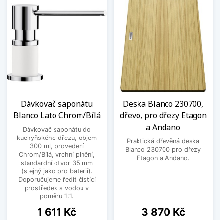
Dávkovač saponátu
Deska Blanco 230700,
Blanco Lato Chrom/Bílá
dřevo, pro dřezy Etagon
a Andano
Dávkovač saponátu do
kuchyňského dřezu, objem
Praktická dřevěná deska
300 ml, provedení
Blanco 230700 pro dřezy
Chrom/Bílá, vrchní plnění,
Etagon a Andano.
standardní otvor 35 mm
(stejný jako pro baterii).
Doporučujeme ředit čistící
prostředek s vodou v
poměru 1:1.
Cena
Cena
1 611 Kč
3 870 Kč