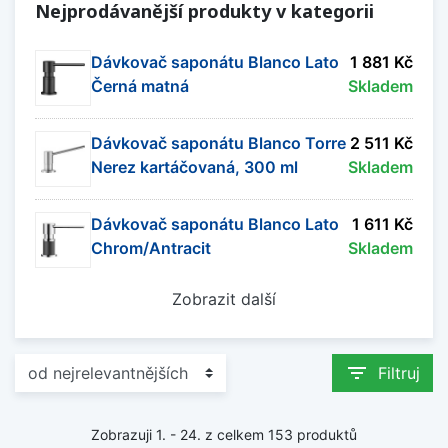
Nejprodávanější produkty v kategorii
dřezy Blanco
a
dřezovými bateriemi Blanco
.
Zobrazit méně
Dávkovač saponátu Blanco Lato
1 881 Kč
Černá matná
Skladem
Dávkovač saponátu Blanco Torre
2 511 Kč
Nerez kartáčovaná, 300 ml
Skladem
Dávkovač saponátu Blanco Lato
1 611 Kč
Chrom/Antracit
Skladem
Zobrazit další
filter_list
Filtruj
Zobrazuji 1. - 24. z celkem 153 produktů