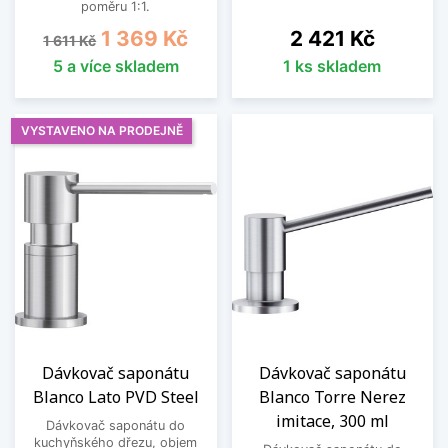
poměru 1:1.
Běžná cena
Cena
Cena
1 369 Kč
2 421 Kč
1 611 Kč
5 a více skladem
1 ks skladem
VYSTAVENO NA PRODEJNĚ
Dávkovač saponátu
Dávkovač saponátu
Blanco Lato PVD Steel
Blanco Torre Nerez
imitace, 300 ml
Dávkovač saponátu do
kuchyňského dřezu, objem