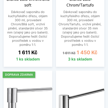
soft
Chrom/Tartufo
Dávkovač saponátu do
Dávkovač saponátu do
kuchyňského dřezu, objem
kuchyňského dřezu, objem
300 ml, provedení
300 ml, provedení
Chrom/Bílá soft, vrchní
Chrom/Tartufo, vrchní plnění,
plnění, standardní otvor 35
standardní otvor 35 mm
mm (stejný jako pro baterii).
(stejný jako pro baterii).
Doporučujeme ředit čistící
Doporučujeme ředit čistící
prostředek s vodou v
prostředek s vodou v
poměru 1:1.
poměru 1:1.
Cena
Běžná cena
Cena
1 611 Kč
1 450 Kč
1 611 Kč
1 ks skladem
3 ks skladem
DOPRAVA ZDARMA