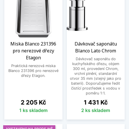
Miska Blanco 231396
Dávkovač saponátu
pro nerezové dřezy
Blanco Lato Chrom
Etagon
Dávkovač saponátu do
kuchyňského dřezu, objem
Praktická nerezová miska
300 ml, provedení Chrom,
Blanco 231396 pro nerezové
vrchní plnění, standardní
dřezy Etagon.
otvor 35 mm (stejný jako pro
baterii). Doporučujeme ředit
čistící prostředek s vodou v
poměru 1:1.
Cena
Cena
2 205 Kč
1 431 Kč
1 ks skladem
2 ks skladem
VYSTAVENO NA PRODEJNĚ