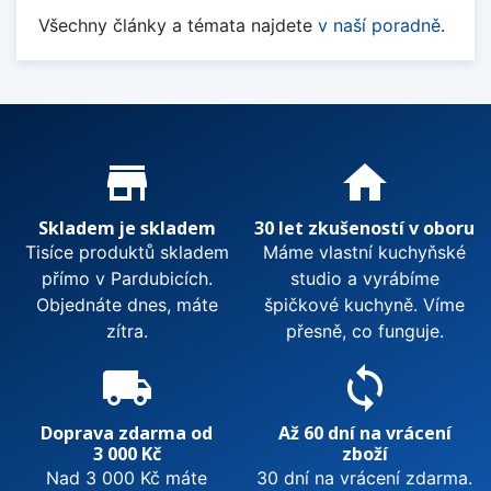
Všechny články a témata najdete
v naší poradně
.
Proč nakupovat u nás?
store_mall_directory
home
Skladem je skladem
30 let zkušeností v oboru
Tisíce produktů skladem
Máme vlastní kuchyňské
přímo v Pardubicích.
studio a vyrábíme
Objednáte dnes, máte
špičkové kuchyně. Víme
zítra.
přesně, co funguje.
local_shipping
sync
Doprava zdarma od
Až 60 dní na vrácení
3 000 Kč
zboží
Nad 3 000 Kč máte
30 dní na vrácení zdarma.