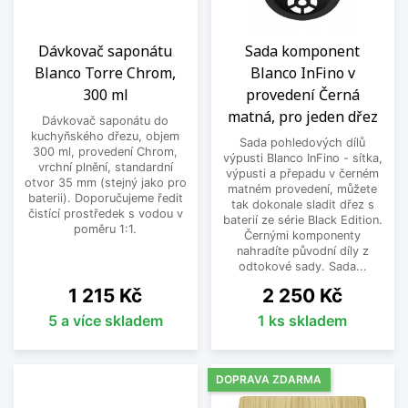
Dávkovač saponátu
Sada komponent
Blanco Torre Chrom,
Blanco InFino v
300 ml
provedení Černá
matná, pro jeden dřez
Dávkovač saponátu do
kuchyňského dřezu, objem
Sada pohledových dílů
300 ml, provedení Chrom,
výpusti Blanco InFino - sítka,
vrchní plnění, standardní
výpusti a přepadu v černém
otvor 35 mm (stejný jako pro
matném provedení, můžete
baterii). Doporučujeme ředit
tak dokonale sladit dřez s
čistící prostředek s vodou v
baterií ze série Black Edition.
poměru 1:1.
Černými komponenty
nahradíte původní díly z
odtokové sady. Sada...
Cena
Cena
1 215 Kč
2 250 Kč
5 a více skladem
1 ks skladem
DOPRAVA ZDARMA