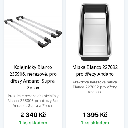
Kolejničky Blanco
Miska Blanco 227692
235906, nerezové, pro
pro dřezy Andano
dřezy Andano, Supra,
Praktická nerezová miska
Zerox
Blanco 227692 pro dřezy
Andano.
Praktické nerezové kolejničky
Blanco 235906 pro dřezy řad
Andano, Supra a Zerox.
Cena
Cena
2 340 Kč
1 395 Kč
1 ks skladem
1 ks skladem