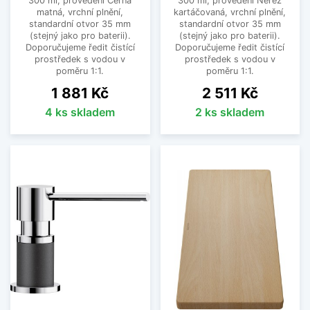
300 ml, provedení Černá
300 ml, provedení Nerez
matná, vrchní plnění,
kartáčovaná, vrchní plnění,
standardní otvor 35 mm
standardní otvor 35 mm
(stejný jako pro baterii).
(stejný jako pro baterii).
Doporučujeme ředit čistící
Doporučujeme ředit čistící
prostředek s vodou v
prostředek s vodou v
poměru 1:1.
poměru 1:1.
Cena
Cena
1 881 Kč
2 511 Kč
4 ks skladem
2 ks skladem