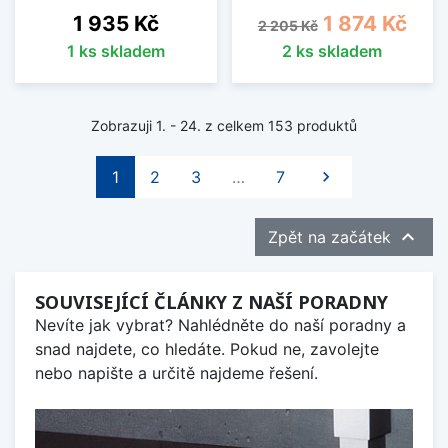
Cena
Běžná cena
Cena
1 935 Kč
1 874 Kč
2 205 Kč
1 ks skladem
2 ks skladem
Zobrazuji 1. - 24. z celkem 153 produktů
Další
1
2
3
…
7


Zpět na začátek
SOUVISEJÍCÍ ČLÁNKY Z NAŠÍ PORADNY
Nevíte jak vybrat? Nahlédněte do naší poradny a
snad najdete, co hledáte. Pokud ne, zavolejte
nebo napište a určitě najdeme řešení.