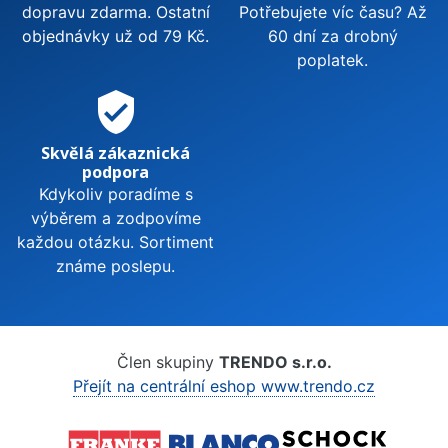
dopravu zdarma. Ostatní
Potřebujete víc času? Až
objednávky už od 79 Kč.
60 dní za drobný
poplatek.
verified_user
Skvělá zákaznická
podpora
Kdykoliv poradíme s
výběrem a zodpovíme
každou otázku. Sortiment
známe poslepu.
Člen skupiny
TRENDO s.r.o.
Přejít na centrální eshop www.trendo.cz