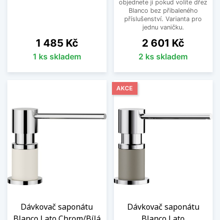
objednete ji pokud volíte dřez
Blanco bez přibaleného
příslušenství. Varianta pro
jednu vaničku.
Cena
Cena
1 485 Kč
2 601 Kč
1 ks skladem
2 ks skladem
AKCE
Dávkovač saponátu
Dávkovač saponátu
Blanco Lato Chrom/Bílá
Blanco Lato