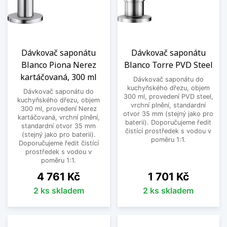
Dávkovač saponátu
Dávkovač saponátu
Blanco Piona Nerez
Blanco Torre PVD Steel
kartáčovaná, 300 ml
Dávkovač saponátu do
kuchyňského dřezu, objem
Dávkovač saponátu do
300 ml, provedení PVD steel,
kuchyňského dřezu, objem
vrchní plnění, standardní
300 ml, provedení Nerez
otvor 35 mm (stejný jako pro
kartáčovaná, vrchní plnění,
baterii). Doporučujeme ředit
standardní otvor 35 mm
čistící prostředek s vodou v
(stejný jako pro baterii).
poměru 1:1.
Doporučujeme ředit čistící
prostředek s vodou v
poměru 1:1.
Cena
Cena
4 761 Kč
1 701 Kč
2 ks skladem
2 ks skladem