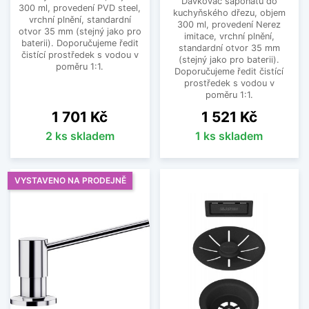
Dávkovač saponátu do
300 ml, provedení PVD steel,
kuchyňského dřezu, objem
vrchní plnění, standardní
300 ml, provedení Nerez
otvor 35 mm (stejný jako pro
imitace, vrchní plnění,
baterii). Doporučujeme ředit
standardní otvor 35 mm
čistící prostředek s vodou v
(stejný jako pro baterii).
poměru 1:1.
Doporučujeme ředit čistící
prostředek s vodou v
poměru 1:1.
Cena
Cena
1 701 Kč
1 521 Kč
2 ks skladem
1 ks skladem
VYSTAVENO NA PRODEJNĚ