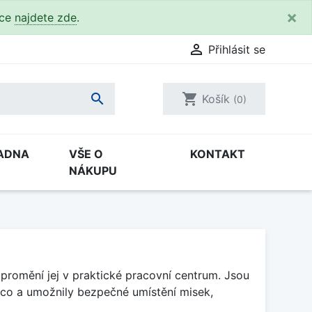
×
kce
najdete zde
.

Přihlásit se

shopping_cart
Košík
(0)
ADNA
VŠE O
KONTAKT
NÁKUPU
promění jej v praktické pracovní centrum. Jsou
nco a umožnily bezpečné umístění misek,