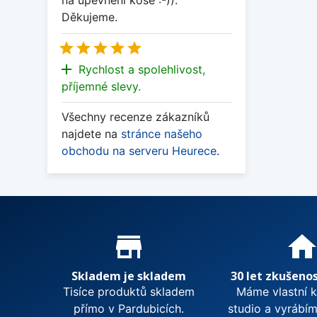
na upevnění koše :-)).
Děkujeme.





add
Rychlost a spolehlivost,
příjemné slevy.
Všechny recenze zákazníků
najdete na
stránce našeho
obchodu na serveru Heurece
.
Proč nakupovat u nás?
store_mall_directory
hom
Skladem je skladem
30 let zkušenos
Tisíce produktů skladem
Máme vlastní 
přímo v Pardubicích.
studio a vyrábí