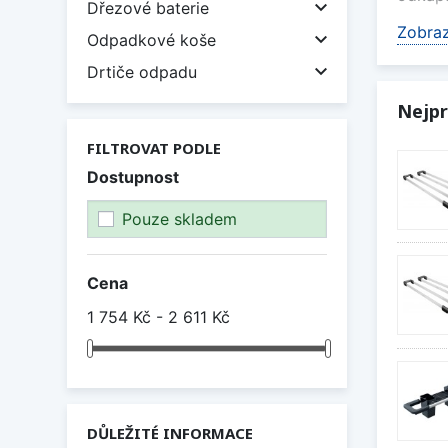

Dřezové baterie
Zobraz
Díky p

Odpadkové koše
odklád

Drtiče odpadu
každod
Nejpr
Jak v
FILTROVAT PODLE
Při vý
Dostupnost
zajist
Pouze skladem
Zobraz
Cena
1 754 Kč - 2 611 Kč
DŮLEŽITÉ INFORMACE