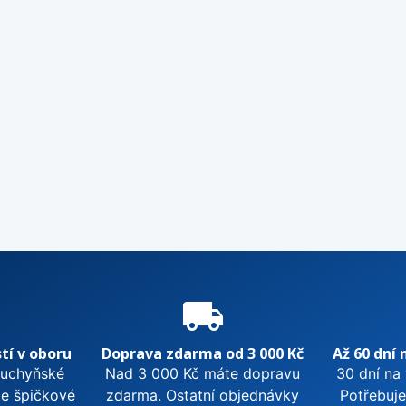
e
local_shipping
tí v oboru
Doprava zdarma od 3 000 Kč
Až 60 dní 
kuchyňské
Nad 3 000 Kč máte dopravu
30 dní na
me špičkové
zdarma. Ostatní objednávky
Potřebuje