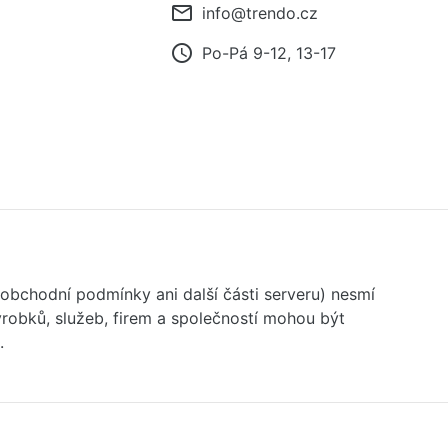
mail_outline
info@trendo.cz
access_time
Po-Pá 9-12, 13-17
 obchodní podmínky ani další části serveru) nesmí
robků, služeb, firem a společností mohou být
.