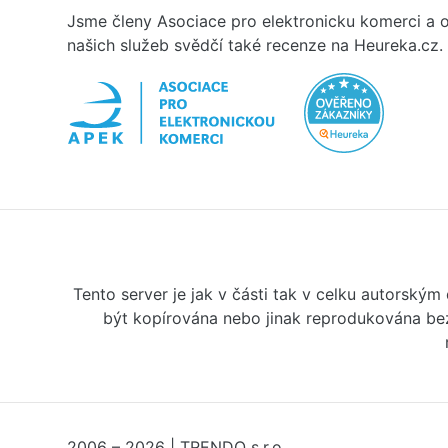
Jsme členy Asociace pro elektronicku komerci a o
našich služeb svědčí také recenze na Heureka.cz.
Tento server je jak v části tak v celku autorský
být kopírována nebo jinak reprodukována bez
2006 – 2026 | TRENDO s.r.o.