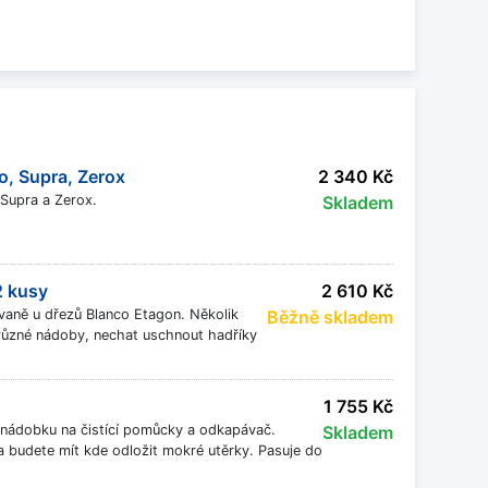
lní potřeby. Držáky poslouží také jako
ou lépe využít prostor kolem dřezu při
em dřezu Blanco. Originální držáky a pojezdy
o, Supra, Zerox
2 340 Kč
ě pohodlnější práci v kuchyni.
 Supra a Zerox.
Skladem
2 kusy
2 610 Kč
 vaně u dřezů Blanco Etagon. Několik
Běžně skladem
 různé nádoby, nechat uschnout hadříky
1 755 Kč
 nádobku na čistící pomůcky a odkapávač.
Skladem
 a budete mít kde odložit mokré utěrky. Pasuje do