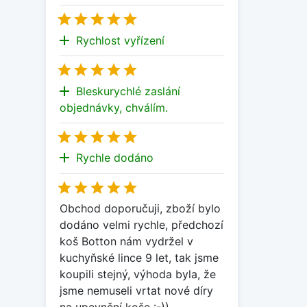





add
Rychlost vyřízení





add
Bleskurychlé zaslání
objednávky, chválím.





add
Rychle dodáno





Obchod doporučuji, zboží bylo
dodáno velmi rychle, předchozí
koš Botton nám vydržel v
kuchyňské lince 9 let, tak jsme
koupili stejný, výhoda byla, že
jsme nemuseli vrtat nové díry