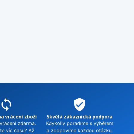
sync
verified_user
na vrácení zboží
Skvělá zákaznická podpora
 vrácení zdarma.
Kdykoliv poradíme s výběrem
te víc času? Až
a zodpovíme každou otázku.