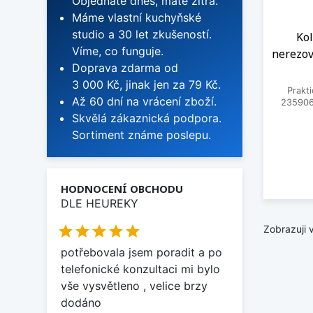
Objednáte dnes, máte zítra.
Máme vlastní kuchyňské
studio a 30 let zkušeností.
Kol
Víme, co funguje.
nerezov
Doprava zdarma od
3 000 Kč, jinak jen za 79 Kč.
Prakti
Až 60 dní na vrácení zboží.
235906
Skvělá zákaznická podpora.
Sortiment známe poslepu.
HODNOCENÍ OBCHODU
DLE HEUREKY





Zobrazuji 
potřebovala jsem poradit a po
telefonické konzultaci mi bylo
vše vysvětleno , velice brzy
dodáno