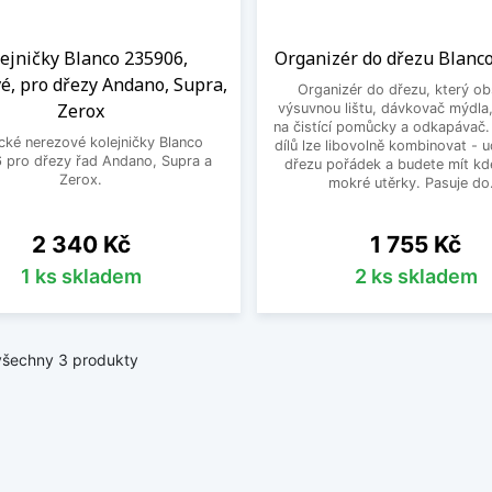
ejničky Blanco 235906,
Organizér do dřezu Blanc
é, pro dřezy Andano, Supra,
Organizér do dřezu, který o
Zerox
výsuvnou lištu, dávkovač mýdla
na čistící pomůcky a odkapávač.
cké nerezové kolejničky Blanco
dílů lze libovolně kombinovat - u
 pro dřezy řad Andano, Supra a
dřezu pořádek a budete mít kd
Zerox.
mokré utěrky. Pasuje do.
Cena
Cena
2 340 Kč
1 755 Kč
1 ks skladem
2 ks skladem
všechny 3 produkty