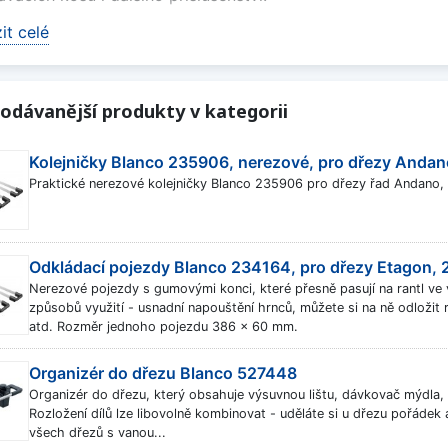
it celé
ojezdům můžete příslušenství snadno posouvat podle aktuá
ací plocha pro hrnce, plechy, utěrky nebo hadříky a pomoh
enním vaření.
odávanější produkty v kategorii
ybrat držáky a pojezdy
běru doporučujeme ověřit kompatibilitu s konkrétním model
Kolejničky Blanco 235906, nerezové, pro dřezy Andan
í přesné usazení, snadnou manipulaci s příslušenstvím a ješt
Praktické nerezové kolejničky Blanco 235906 pro dřezy řad Andano,
it méně
Odkládací pojezdy Blanco 234164, pro dřezy Etagon, 
Nerezové pojezdy s gumovými konci, které přesně pasují na rantl ve
způsobů využití - usnadní napouštění hrnců, můžete si na ně odložit
atd. Rozměr jednoho pojezdu 386 x 60 mm.
Organizér do dřezu Blanco 527448
Organizér do dřezu, který obsahuje výsuvnou lištu, dávkovač mýdla,
Rozložení dílů lze libovolně kombinovat - uděláte si u dřezu pořádek
všech dřezů s vanou...