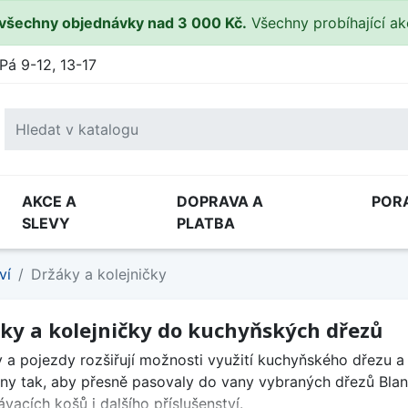
všechny objednávky nad 3 000 Kč.
Všechny probíhající a
Pá 9-12, 13-17
AKCE A
DOPRAVA A
POR
SLEVY
PLATBA
ví
Držáky a kolejničky
ky a kolejničky do kuchyňských dřezů
 a pojezdy rozšiřují možnosti využití kuchyňského dřezu a 
ny tak, aby přesně pasovaly do vany vybraných dřezů Bla
vacích košů i dalšího příslušenství.