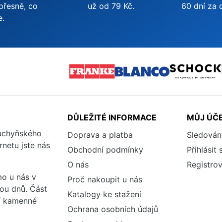
přesně, co
už od 79 Kč.
60 dní za 
e.
DŮLEŽITÉ INFORMACE
MŮJ ÚČ
kuchyňského
Doprava a platba
Sledován
rnetu jste nás
Obchodní podmínky
Přihlásit 
O nás
Registrov
o u nás v
Proč nakoupit u nás
vou dnů. Část
Katalogy ke stažení
ší kamenné
Ochrana osobních údajů