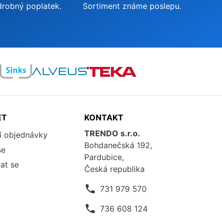
drobný poplatek.
Sortiment známe poslepu.
ET
KONTAKT
TRENDO s.r.o.
í objednávky
Bohdanečská 192,
se
Pardubice,
at se
Česká republika
phone
731 979 570
phone
736 608 124