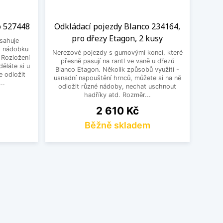
o 527448
Odkládací pojezdy Blanco 234164,
pro dřezy Etagon, 2 kusy
bsahuje
, nádobku
Nerezové pojezdy s gumovými konci, které
 Rozložení
přesně pasují na rantl ve vaně u dřezů
děláte si u
Blanco Etagon. Několik způsobů využití -
e odložit
usnadní napouštění hrnců, můžete si na ně
..
odložit různé nádoby, nechat uschnout
hadříky atd. Rozměr...
Cena
2 610 Kč
Běžně skladem