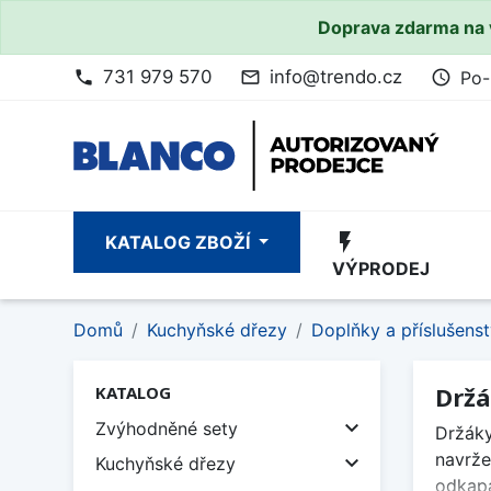
Doprava zdarma na 
731 979 570
info@trendo.cz
Po-
phone
mail_outline
access_time
flash_on
KATALOG ZBOŽÍ
VÝPRODEJ
Domů
Kuchyňské dřezy
Doplňky a příslušenst
Držá
KATALOG

Zvýhodněné sety
Držáky
navrže

Kuchyňské dřezy
odkapá