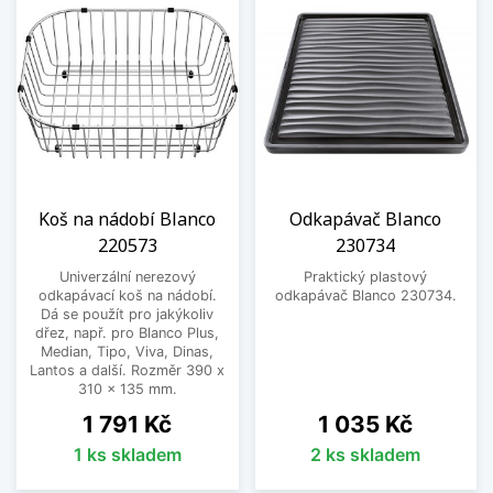
Koš na nádobí Blanco
Odkapávač Blanco
220573
230734
Univerzální nerezový
Praktický plastový
odkapávací koš na nádobí.
odkapávač Blanco 230734.
Dá se použít pro jakýkoliv
dřez, např. pro Blanco Plus,
Median, Tipo, Viva, Dinas,
Lantos a další. Rozměr 390 x
310 x 135 mm.
Cena
Cena
1 791 Kč
1 035 Kč
1 ks skladem
2 ks skladem