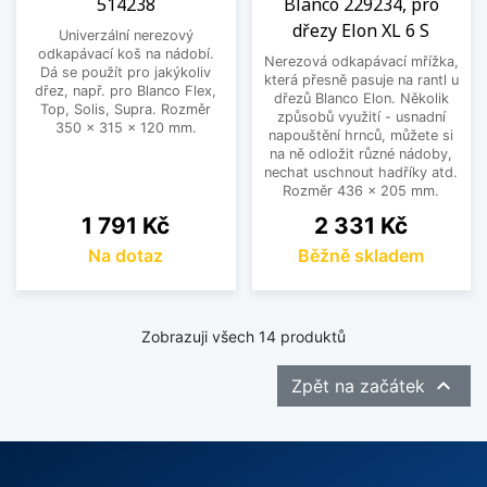
514238
Blanco 229234, pro
dřezy Elon XL 6 S
Univerzální nerezový
odkapávací koš na nádobí.
Nerezová odkapávací mřížka,
Dá se použít pro jakýkoliv
která přesně pasuje na rantl u
dřez, např. pro Blanco Flex,
dřezů Blanco Elon. Několik
Top, Solis, Supra. Rozměr
způsobů využití - usnadní
350 x 315 x 120 mm.
napouštění hrnců, můžete si
na ně odložit různé nádoby,
nechat uschnout hadříky atd.
Rozměr 436 x 205 mm.
Cena
Cena
1 791 Kč
2 331 Kč
Na dotaz
Běžně skladem
Zobrazuji všech 14 produktů

Zpět na začátek