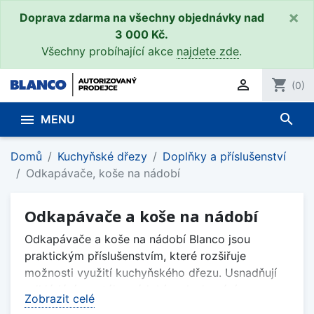
×
Doprava zdarma na všechny objednávky nad
3 000 Kč.
Všechny probíhající akce
najdete zde
.

shopping_cart
(0)
search

MENU
Domů
Kuchyňské dřezy
Doplňky a příslušenství
Odkapávače, koše na nádobí
Odkapávače a koše na nádobí
Odkapávače a koše na nádobí Blanco jsou
praktickým příslušenstvím, které rozšiřuje
možnosti využití kuchyňského dřezu. Usnadňují
odkládání umytého nádobí, oplachování ovoce a
Zobrazit celé
zeleniny i přípravu surovin. Díky přesnému