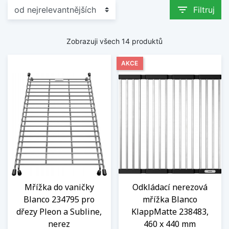
Praktický doplněk pro každou
filter_list
Filtruj
kuchyni
Odkapávače a koše na nádobí Blanco spojují
Zobrazuji všech 14 produktů
kvalitní materiály, snadnou údržbu a elegantní
design. Jsou ideálním doplňkem pro každého,
AKCE
kdo chce svůj dřez využívat naplno a získat více
pohodlí při každodenním vaření.
Zobrazit méně
Mřížka do vaničky
Odkládací nerezová
Blanco 234795 pro
mřížka Blanco
dřezy Pleon a Subline,
KlappMatte 238483,
nerez
460 x 440 mm