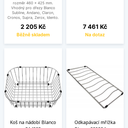
rozměr 460 x 425 mm.
Vhodný pro dřezy Blanco
Subline, Andano, Claron,
Cronos, Supra, Zerox, Idento.
Cena
Cena
2 205 Kč
7 461 Kč
Běžně skladem
Na dotaz
Koš na nádobí Blanco
Odkapávací mřížka