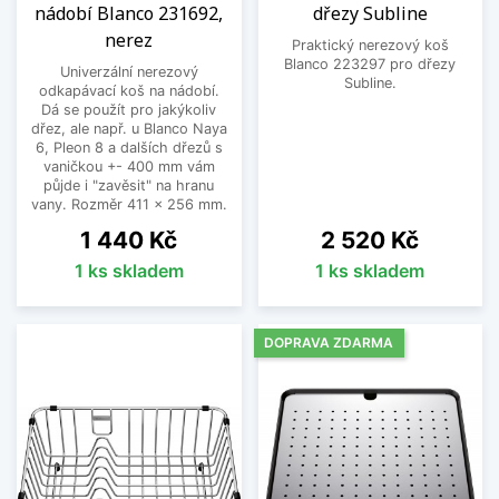
nádobí Blanco 231692,
dřezy Subline
nerez
Praktický nerezový koš
Blanco 223297 pro dřezy
Univerzální nerezový
Subline.
odkapávací koš na nádobí.
Dá se použít pro jakýkoliv
dřez, ale např. u Blanco Naya
6, Pleon 8 a dalších dřezů s
vaničkou +- 400 mm vám
půjde i "zavěsit" na hranu
vany. Rozměr 411 x 256 mm.
Cena
Cena
1 440 Kč
2 520 Kč
1 ks skladem
1 ks skladem
DOPRAVA ZDARMA