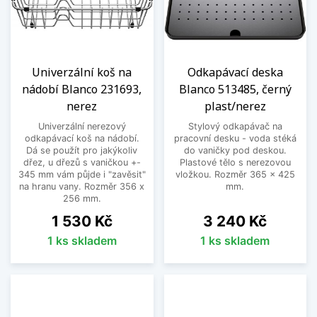
Univerzální koš na
Odkapávací deska
nádobí Blanco 231693,
Blanco 513485, černý
nerez
plast/nerez
Univerzální nerezový
Stylový odkapávač na
odkapávací koš na nádobí.
pracovní desku - voda stéká
Dá se použít pro jakýkoliv
do vaničky pod deskou.
dřez, u dřezů s vaničkou +-
Plastové tělo s nerezovou
345 mm vám půjde i "zavěsit"
vložkou. Rozměr 365 x 425
na hranu vany. Rozměr 356 x
mm.
256 mm.
Cena
Cena
1 530 Kč
3 240 Kč
1 ks skladem
1 ks skladem