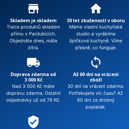
Proč nakupovat u nás?
store_mall_directory
home
Skladem je skladem
30 let zkušeností v oboru
Tisíce produktů skladem
Máme vlastní kuchyňské
přímo v Pardubicích.
studio a vyrábíme
Objednáte dnes, máte
špičkové kuchyně. Víme
zítra.
přesně, co funguje.
local_shipping
sync
Doprava zdarma od
Až 60 dní na vrácení
3 000 Kč
zboží
Nad 3 000 Kč máte
30 dní na vrácení zdarma.
dopravu zdarma. Ostatní
Potřebujete víc času? Až
objednávky už od 79 Kč.
60 dní za drobný
poplatek.
verified_user