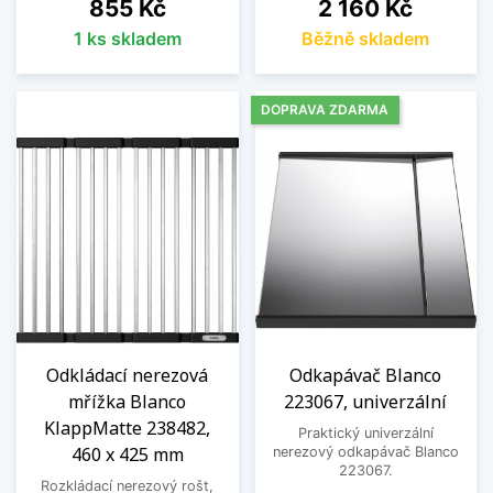
Cena
Cena
855 Kč
2 160 Kč
1 ks skladem
Běžně skladem
DOPRAVA ZDARMA
Odkládací nerezová
Odkapávač Blanco
mřížka Blanco
223067, univerzální
KlappMatte 238482,
Praktický univerzální
460 x 425 mm
nerezový odkapávač Blanco
223067.
Rozkládací nerezový rošt,