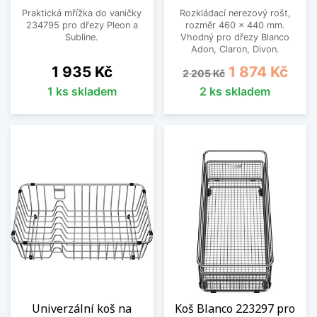
Praktická mřížka do vaničky
Rozkládací nerezový rošt,
234795 pro dřezy Pleon a
rozměr 460 x 440 mm.
Subline.
Vhodný pro dřezy Blanco
Adon, Claron, Divon.
Cena
Běžná cena
Cena
1 935 Kč
1 874 Kč
2 205 Kč
1 ks skladem
2 ks skladem
Univerzální koš na
Koš Blanco 223297 pro