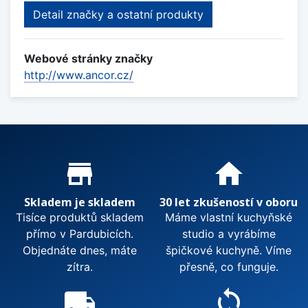
Detail značky a ostatní produkty
Webové stránky značky
http://www.ancor.cz/
Proč nakupovat u nás?
store_mall_directory
home
Skladem je skladem
30 let zkušeností v oboru
Tisíce produktů skladem
Máme vlastní kuchyňské
přímo v Pardubicích.
studio a vyrábíme
Objednáte dnes, máte
špičkové kuchyně. Víme
zítra.
přesně, co funguje.
local_shipping
sync