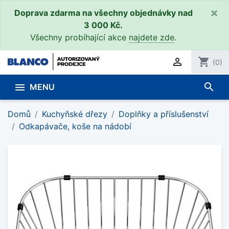
×
Doprava zdarma na všechny objednávky nad
3 000 Kč.
Všechny probíhající akce
najdete zde
.

shopping_cart
(0)
search

MENU
Domů
Kuchyňské dřezy
Doplňky a příslušenství
Odkapávače, koše na nádobí