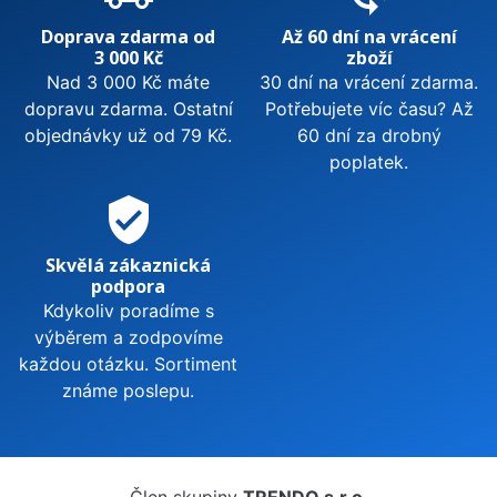
Doprava zdarma od
Až 60 dní na vrácení
3 000 Kč
zboží
Nad 3 000 Kč máte
30 dní na vrácení zdarma.
dopravu zdarma. Ostatní
Potřebujete víc času? Až
objednávky už od 79 Kč.
60 dní za drobný
poplatek.
verified_user
Skvělá zákaznická
podpora
Kdykoliv poradíme s
výběrem a zodpovíme
každou otázku. Sortiment
známe poslepu.