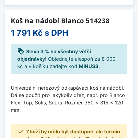
Koš na nádobí Blanco 514238
1 791 Kč
s DPH
loyalty
Sleva 3 % na všechny větší
objednávky!
Objednejte alespoň za 8 000
Kč a v košíku zadejte kód
MINUS3
.
Univerzální nerezový odkapávací koš na nádobí.
Dá se použít pro jakýkoliv dřez, např. pro Blanco
Flex, Top, Solis, Supra. Rozměr 350 x 315 x 120
mm.

Zboží by mělo být dostupné, ale termín