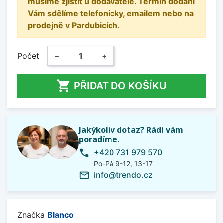
musíme zjistit u dodavatele. Termín dodání
Vám sdělíme telefonicky, emailem nebo na
prodejně v Pardubicích.
Počet
−
+

PŘIDAT DO KOŠÍKU
Jakýkoliv dotaz? Rádi vám
poradíme.
+420 731 979 570
phone
Po-Pá 9-12, 13-17
info@trendo.cz
mail_outline
Značka
Blanco