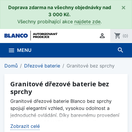
×
Doprava zdarma na všechny objednávky nad
3 000 Kč.
Všechny probíhající akce
najdete zde
.

shopping_cart
(0)
search

MENU
Domů
Dřezové baterie
Granitové bez sprchy
Granitové dřezové baterie bez
sprchy
Granitové dřezové baterie Blanco bez sprchy
spojují elegantní vzhled, vysokou odolnost a
jednoduché ovládání. Díky barevnému provedení
z materiálu SILGRANIT® dokonale ladí s
Zobrazit celé
granitovými dřezy Blanco a vytvářejí jednotný