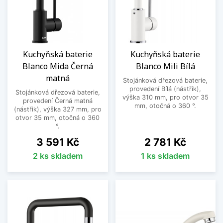
Kuchyňská baterie
Kuchyňská baterie
Blanco Mida Černá
Blanco Mili Bílá
matná
Stojánková dřezová baterie,
provedení Bílá (nástřik),
Stojánková dřezová baterie,
výška 310 mm, pro otvor 35
provedení Černá matná
mm, otočná o 360 °.
(nástřik), výška 327 mm, pro
otvor 35 mm, otočná o 360
°.
Cena
Cena
3 591 Kč
2 781 Kč
2 ks skladem
1 ks skladem