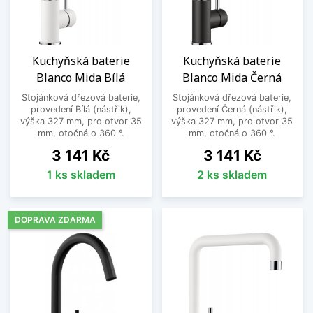
Kuchyňská baterie
Kuchyňská baterie
Blanco Mida Bílá
Blanco Mida Černá
Stojánková dřezová baterie,
Stojánková dřezová baterie,
provedení Bílá (nástřik),
provedení Černá (nástřik),
výška 327 mm, pro otvor 35
výška 327 mm, pro otvor 35
mm, otočná o 360 °.
mm, otočná o 360 °.
Cena
Cena
3 141 Kč
3 141 Kč
1 ks skladem
2 ks skladem
DOPRAVA ZDARMA