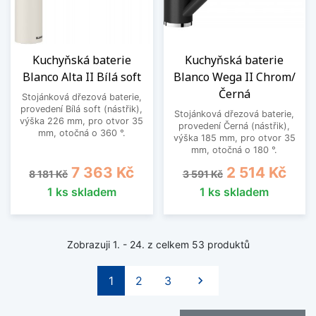
Kuchyňská baterie
Kuchyňská baterie
Blanco Alta II Bílá soft
Blanco Wega II Chrom/
Černá
Stojánková dřezová baterie,
provedení Bílá soft (nástřik),
Stojánková dřezová baterie,
výška 226 mm, pro otvor 35
provedení Černá (nástřik),
mm, otočná o 360 °.
výška 185 mm, pro otvor 35
mm, otočná o 180 °.
Běžná cena
Cena
Běžná cena
Cena
7 363 Kč
2 514 Kč
8 181 Kč
3 591 Kč
1 ks skladem
1 ks skladem
Zobrazuji 1. - 24. z celkem 53 produktů
Další
1
2
3
