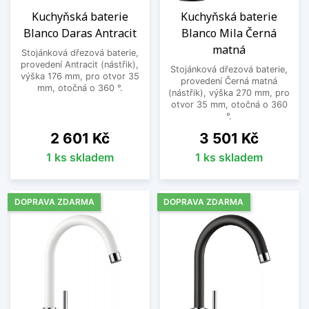
Kuchyňská baterie
Kuchyňská baterie
Blanco Daras Antracit
Blanco Mila Černá
matná
Stojánková dřezová baterie,
provedení Antracit (nástřik),
Stojánková dřezová baterie,
výška 176 mm, pro otvor 35
provedení Černá matná
mm, otočná o 360 °.
(nástřik), výška 270 mm, pro
otvor 35 mm, otočná o 360
°.
Cena
Cena
2 601 Kč
3 501 Kč
1 ks skladem
1 ks skladem
DOPRAVA ZDARMA
DOPRAVA ZDARMA