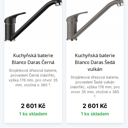
Kuchyňská baterie
Kuchyňská baterie
Blanco Daras Černá
Blanco Daras Šedá
vulkán
Stojánková dřezová baterie,
provedení Černá (nástřik),
Stojánková dřezová baterie,
výška 176 mm, pro otvor 35
provedení Šedá vulkán
mm, otočná o 360 °.
(nástřik), výška 176 mm, pro
otvor 35 mm, otočná o 360
°.
Cena
Cena
2 601 Kč
2 601 Kč
1 ks skladem
1 ks skladem