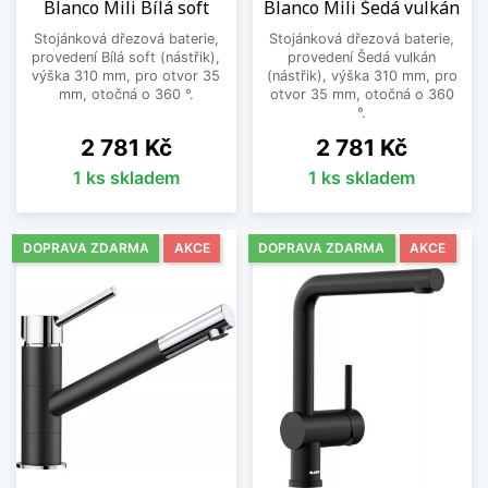
Blanco Mili Bílá soft
Blanco Mili Šedá vulkán
Stojánková dřezová baterie,
Stojánková dřezová baterie,
provedení Bílá soft (nástřik),
provedení Šedá vulkán
výška 310 mm, pro otvor 35
(nástřik), výška 310 mm, pro
mm, otočná o 360 °.
otvor 35 mm, otočná o 360
°.
Cena
Cena
2 781 Kč
2 781 Kč
1 ks skladem
1 ks skladem
DOPRAVA ZDARMA
AKCE
DOPRAVA ZDARMA
AKCE