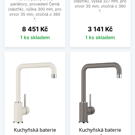
(nástřik), výška 327 mm, pro
perlátory, provedení Černá
otvor 35 mm, otočná o 360
(nástřik), výška 300 mm, pro
°.
otvor 35 mm, otočná o 360
°.
Cena
Cena
8 451 Kč
3 141 Kč
1 ks skladem
1 ks skladem
Kuchyňská baterie
Kuchyňská baterie