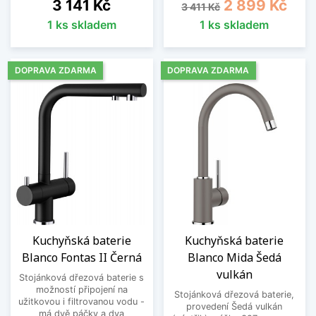
Cena
Běžná cena
Cena
3 141 Kč
2 899 Kč
3 411 Kč
1 ks skladem
1 ks skladem
DOPRAVA ZDARMA
DOPRAVA ZDARMA
Kuchyňská baterie
Kuchyňská baterie
Blanco Fontas II Černá
Blanco Mida Šedá
vulkán
Stojánková dřezová baterie s
možností připojení na
Stojánková dřezová baterie,
užitkovou i filtrovanou vodu -
provedení Šedá vulkán
má dvě páčky a dva