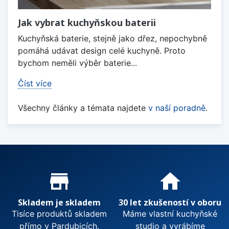
Jak vybrat kuchyňskou baterii
Kuchyňská baterie, stejně jako dřez, nepochybně
pomáhá udávat design celé kuchyně. Proto
bychom neměli výběr baterie...
Číst více
Všechny články a témata najdete
v naší poradně
.
Proč nakupovat u nás?
store_mall_directory
home
Skladem je skladem
30 let zkušeností v oboru
Tisíce produktů skladem
Máme vlastní kuchyňské
přímo v Pardubicích.
studio a vyrábíme