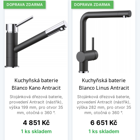
DOPRAVA ZDARMA
DOPRAVA ZDARMA
Kuchyňská baterie
Kuchyňská baterie
Blanco Kano Antracit
Blanco Linus Antracit
Stojánková dřezová baterie,
Stojánková dřezová baterie,
provedení Antracit (nástřik),
provedení Antracit (nástřik),
výška 199 mm, pro otvor 35
výška 282 mm, pro otvor 35
mm, otočná o 360 °.
mm, otočná o 360 °.
Cena
Cena
4 851 Kč
6 651 Kč
1 ks skladem
1 ks skladem