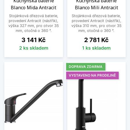
Kuchyňská baterie
Kuchyňská baterie
Blanco Mida Antracit
Blanco Mili Antracit
Stojánková dřezová baterie,
Stojánková dřezová baterie,
provedení Antracit (nástřik),
provedení Antracit (nástřik),
výška 327 mm, pro otvor 35
výška 310 mm, pro otvor 35
mm, otočná o 360 °.
mm, otočná o 360 °.
Cena
Cena
3 141 Kč
2 781 Kč
2 ks skladem
1 ks skladem
DOPRAVA ZDARMA
VYSTAVENO NA PRODEJNĚ