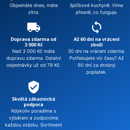
Objednáte dnes, máte
špičkové kuchyně. Víme
zítra.
přesně, co funguje.
local_shipping
sync
Doprava zdarma od
Až 60 dní na vrácení
3 000 Kč
zboží
Nad 3 000 Kč máte
30 dní na vrácení zdarma.
dopravu zdarma. Ostatní
Potřebujete víc času? Až
objednávky už od 79 Kč.
60 dní za drobný
poplatek.
verified_user
Skvělá zákaznická
podpora
Kdykoliv poradíme s
výběrem a zodpovíme
každou otázku. Sortiment