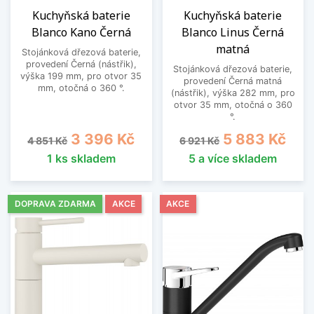
Kuchyňská baterie
Kuchyňská baterie
Blanco Kano Černá
Blanco Linus Černá
matná
Stojánková dřezová baterie,
provedení Černá (nástřik),
Stojánková dřezová baterie,
výška 199 mm, pro otvor 35
provedení Černá matná
mm, otočná o 360 °.
(nástřik), výška 282 mm, pro
otvor 35 mm, otočná o 360
°.
Běžná cena
Cena
Běžná cena
Cena
3 396 Kč
5 883 Kč
4 851 Kč
6 921 Kč
1 ks skladem
5 a více skladem
DOPRAVA ZDARMA
AKCE
AKCE