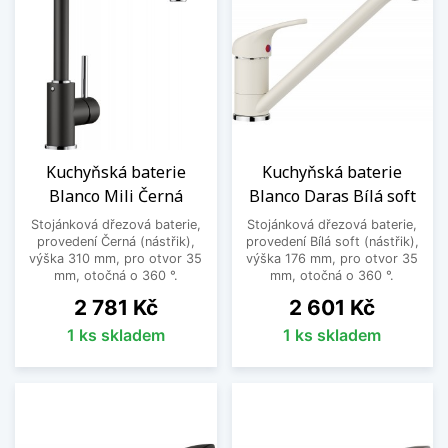
Kuchyňská baterie
Kuchyňská baterie
Blanco Mili Černá
Blanco Daras Bílá soft
Stojánková dřezová baterie,
Stojánková dřezová baterie,
provedení Černá (nástřik),
provedení Bílá soft (nástřik),
výška 310 mm, pro otvor 35
výška 176 mm, pro otvor 35
mm, otočná o 360 °.
mm, otočná o 360 °.
Cena
Cena
2 781 Kč
2 601 Kč
1 ks skladem
1 ks skladem