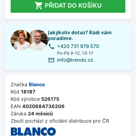

PŘIDAT DO KOŠÍKU
Jakýkoliv dotaz? Rádi vám
poradíme.
+420 731 979 570
phone
Po-Pá 9-12, 13-17
info@trendo.cz
mail_outline
Značka
Blanco
Kód
18187
Kód výrobce
526175
EAN
4020684736206
Záruka
24 měsíců
Zboží pochází z oficiální distribuce pro ČR