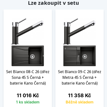
Lze zakoupit v setu
Set Blanco 08-C 26 (dřez
Set Blanco 09-C 26 (dřez
Sona 45 S Černá +
Metra 45 S Černá +
baterie Kano Černá)
baterie Kano Černá)
Cena
Cena
11 016 Kč
11 358 Kč
1 ks skladem
Běžně skladem