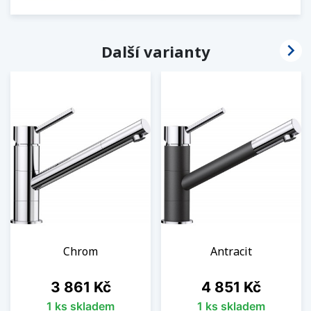

Další varianty
Chrom
Antracit
Cena
Cena
3 861 Kč
4 851 Kč
1 ks skladem
1 ks skladem