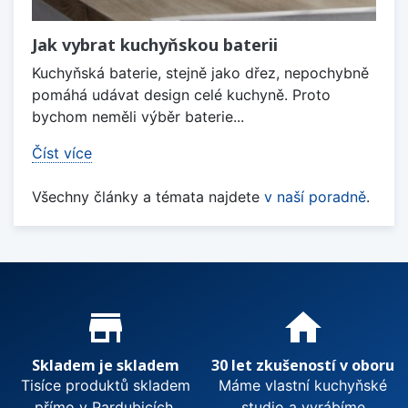
Jak vybrat kuchyňskou baterii
Kuchyňská baterie, stejně jako dřez, nepochybně
pomáhá udávat design celé kuchyně. Proto
bychom neměli výběr baterie...
Číst více
Všechny články a témata najdete
v naší poradně
.
Proč nakupovat u nás?
store_mall_directory
home
Skladem je skladem
30 let zkušeností v oboru
Tisíce produktů skladem
Máme vlastní kuchyňské
přímo v Pardubicích.
studio a vyrábíme