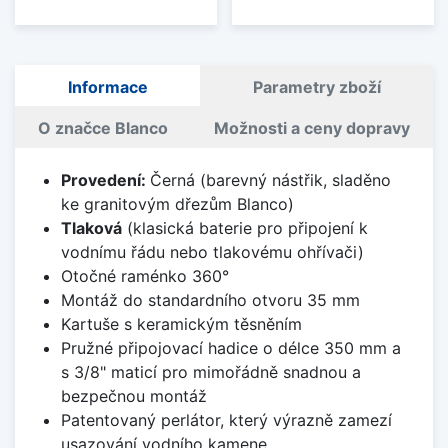
Informace
Parametry zboží
O značce Blanco
Možnosti a ceny dopravy
Provedení:
Černá (barevný nástřik, sladěno
ke granitovým dřezům Blanco)
Tlaková
(klasická baterie pro připojení k
vodnímu řádu nebo tlakovému ohřívači)
Otočné raménko 360°
Montáž do standardního otvoru 35 mm
Kartuše s keramickým těsněním
Pružné připojovací hadice o délce 350 mm a
s 3/8" maticí pro mimořádně snadnou a
bezpečnou montáž
Patentovaný perlátor, který výrazně zamezí
usazování vodního kamene