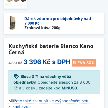
Dárek zdarma pro objednávky nad
7 000 Kč
Zrnková káva 200g
Kuchyňská baterie Blanco Kano
Černá
3 396 Kč
s DPH
SLEVA 30%
4 851 Kč
loyalty
Sleva 3 % na všechny větší
objednávky!
Objednejte alespoň za 8 000
Kč a v košíku zadejte kód
MINUS3
.
Můžete také zakoupit ve zvýhodněném setu -
klikněte zde