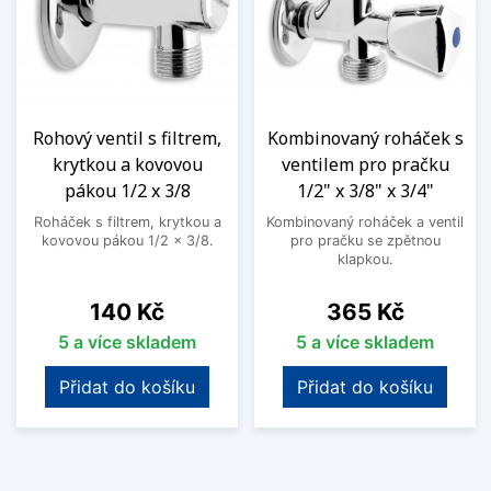
Rohový ventil s filtrem,
Kombinovaný roháček s
krytkou a kovovou
ventilem pro pračku
pákou 1/2 x 3/8
1/2" x 3/8" x 3/4"
Roháček s filtrem, krytkou a
Kombinovaný roháček a ventil
kovovou pákou 1/2 x 3/8.
pro pračku se zpětnou
klapkou.
Cena
Cena
140 Kč
365 Kč
5 a více skladem
5 a více skladem
Přidat do košíku
Přidat do košíku