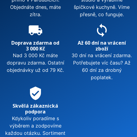
Objednáte dnes, máte
špičkové kuchyně. Víme
zítra.
přesně, co funguje.
local_shipping
sync
Doprava zdarma od
Až 60 dní na vrácení
3 000 Kč
zboží
Nad 3 000 Kč máte
30 dní na vrácení zdarma.
dopravu zdarma. Ostatní
Potřebujete víc času? Až
objednávky už od 79 Kč.
60 dní za drobný
poplatek.
verified_user
Skvělá zákaznická
podpora
Kdykoliv poradíme s
výběrem a zodpovíme
každou otázku. Sortiment