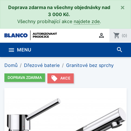
×
Doprava zdarma na všechny objednávky nad
3 000 Kč.
Všechny probíhající akce
najdete zde
.

shopping_cart
(0)
search

MENU
Domů
Dřezové baterie
Granitové bez sprchy
local_offer
DOPRAVA ZDARMA
AKCE