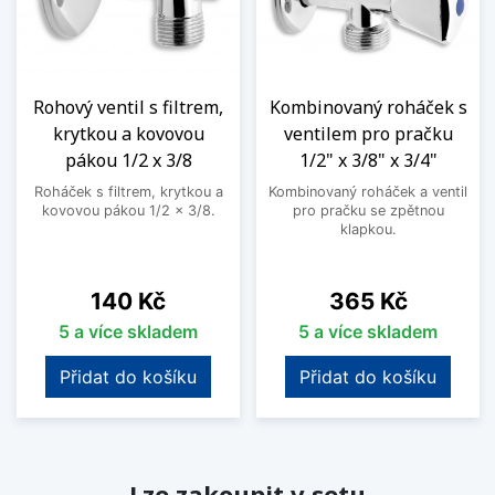
Rohový ventil s filtrem,
Kombinovaný roháček s
krytkou a kovovou
ventilem pro pračku
pákou 1/2 x 3/8
1/2" x 3/8" x 3/4"
Roháček s filtrem, krytkou a
Kombinovaný roháček a ventil
kovovou pákou 1/2 x 3/8.
pro pračku se zpětnou
klapkou.
Cena
Cena
140 Kč
365 Kč
5 a více skladem
5 a více skladem
Přidat do košíku
Přidat do košíku
Lze zakoupit v setu