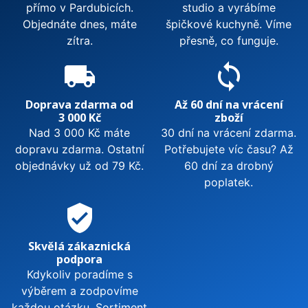
přímo v Pardubicích.
studio a vyrábíme
Objednáte dnes, máte
špičkové kuchyně. Víme
zítra.
přesně, co funguje.
local_shipping
sync
Doprava zdarma od
Až 60 dní na vrácení
3 000 Kč
zboží
Nad 3 000 Kč máte
30 dní na vrácení zdarma.
dopravu zdarma. Ostatní
Potřebujete víc času? Až
objednávky už od 79 Kč.
60 dní za drobný
poplatek.
verified_user
Skvělá zákaznická
podpora
Kdykoliv poradíme s
výběrem a zodpovíme
každou otázku. Sortiment