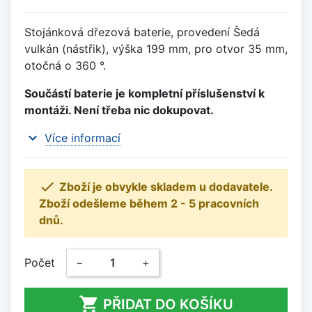
Stojánková dřezová baterie, provedení Šedá
vulkán (nástřik), výška 199 mm, pro otvor 35 mm,
otočná o 360 °.
Součástí baterie je kompletní příslušenství k
montáži. Není třeba nic dokupovat.
expand_more
Více informací

Zboží je obvykle skladem u dodavatele.
Zboží odešleme během 2 - 5 pracovních
dnů.
Počet
−
+

PŘIDAT DO KOŠÍKU