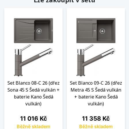
Set Blanco 08-C 26 (dřez
Set Blanco 09-C 26 (dřez
Sona 45 S Šedá vulkán +
Metra 45 S Šedá vulkán
baterie Kano Šedá
+ baterie Kano Šedá
vulkán)
vulkán)
Cena
Cena
11 016 Kč
11 358 Kč
Běžně skladem
Běžně skladem