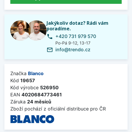
Jakýkoliv dotaz? Rádi vám
poradíme.
+420 731 979 570
phone
Po-Pá 9-12, 13-17
info@trendo.cz
mail_outline
Značka
Blanco
Kód
19657
Kód výrobce
526950
EAN
4020684773461
Záruka
24 měsíců
Zboží pochází z oficiální distribuce pro ČR