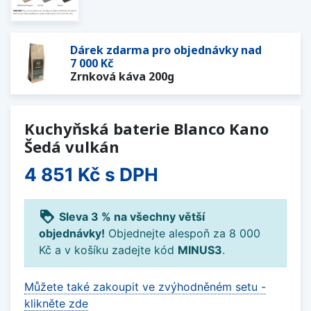
Dárek zdarma pro objednávky nad
7 000 Kč
Zrnková káva 200g
Kuchyňská baterie Blanco Kano
Šedá vulkán
4 851 Kč
s DPH
loyalty
Sleva 3 % na všechny větší
objednávky!
Objednejte alespoň za 8 000
Kč a v košíku zadejte kód
MINUS3
.
Můžete také zakoupit ve zvýhodněném setu -
klikněte zde