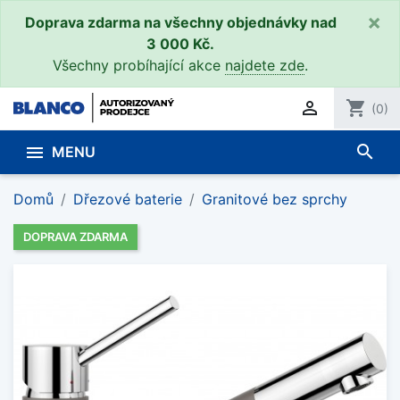
×
Doprava zdarma na všechny objednávky nad
3 000 Kč.
Všechny probíhající akce
najdete zde
.

shopping_cart
(0)
search

MENU
Domů
Dřezové baterie
Granitové bez sprchy
DOPRAVA ZDARMA