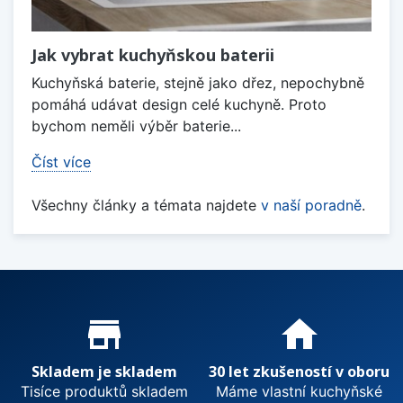
Jak vybrat kuchyňskou baterii
Kuchyňská baterie, stejně jako dřez, nepochybně
pomáhá udávat design celé kuchyně. Proto
bychom neměli výběr baterie...
Číst více
Všechny články a témata najdete
v naší poradně
.
Proč nakupovat u nás?
store_mall_directory
home
Skladem je skladem
30 let zkušeností v oboru
Tisíce produktů skladem
Máme vlastní kuchyňské