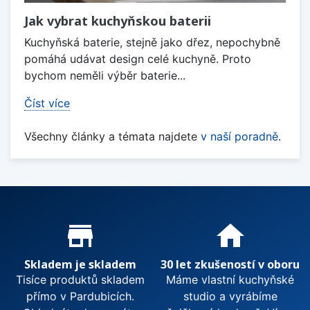
Jak vybrat kuchyňskou baterii
Kuchyňská baterie, stejně jako dřez, nepochybně
pomáhá udávat design celé kuchyně. Proto
bychom neměli výběr baterie...
Číst více
Všechny články a témata najdete
v naší poradně
.
Proč nakupovat u nás?
store_mall_directory
home
Skladem je skladem
30 let zkušeností v oboru
Tisíce produktů skladem
Máme vlastní kuchyňské
přímo v Pardubicích.
studio a vyrábíme