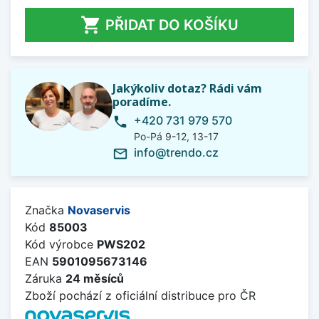

PŘIDAT DO KOŠÍKU
Jakýkoliv dotaz? Rádi vám
poradíme.
+420 731 979 570
phone
Po-Pá 9-12, 13-17
info@trendo.cz
mail_outline
Značka
Novaservis
Kód
85003
Kód výrobce
PWS202
EAN
5901095673146
Záruka
24 měsíců
Zboží pochází z oficiální distribuce pro ČR