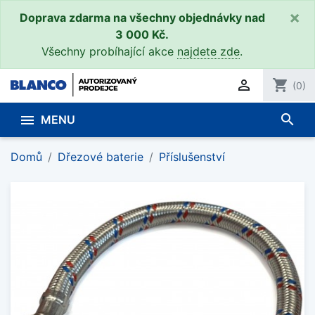
×
Doprava zdarma na všechny objednávky nad
3 000 Kč.
Všechny probíhající akce
najdete zde
.

shopping_cart
(0)
search

MENU
Domů
Dřezové baterie
Příslušenství