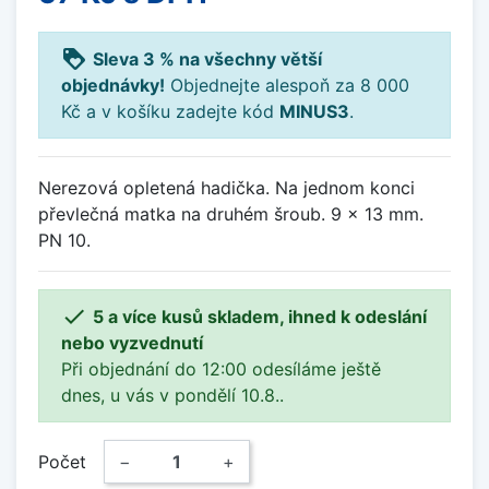
loyalty
Sleva 3 % na všechny větší
objednávky!
Objednejte alespoň za 8 000
Kč a v košíku zadejte kód
MINUS3
.
Nerezová opletená hadička. Na jednom konci
převlečná matka na druhém šroub. 9 x 13 mm.
PN 10.

5 a více kusů skladem, ihned k odeslání
nebo vyzvednutí
Při objednání do 12:00 odesíláme ještě
dnes, u vás v pondělí 10.8..
Počet
−
+