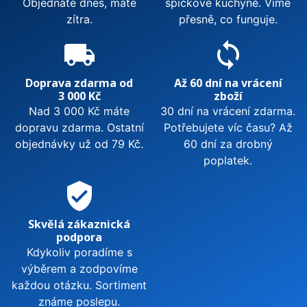
Objednáte dnes, máte
špičkové kuchyně. Víme
zítra.
přesně, co funguje.
local_shipping
sync
Doprava zdarma od
Až 60 dní na vrácení
3 000 Kč
zboží
Nad 3 000 Kč máte
30 dní na vrácení zdarma.
dopravu zdarma. Ostatní
Potřebujete víc času? Až
objednávky už od 79 Kč.
60 dní za drobný
poplatek.
verified_user
Skvělá zákaznická
podpora
Kdykoliv poradíme s
výběrem a zodpovíme
každou otázku. Sortiment
známe poslepu.