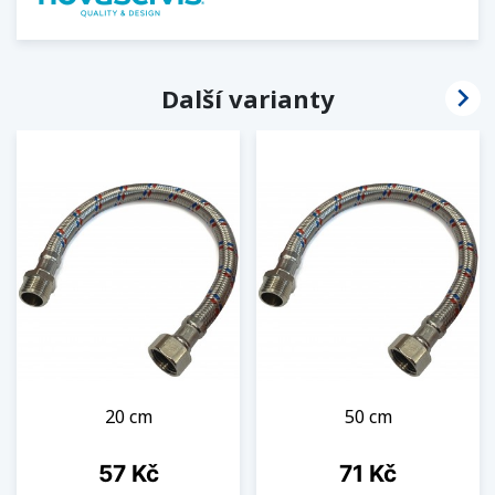

Další varianty
20 cm
50 cm
Cena
Cena
57 Kč
71 Kč