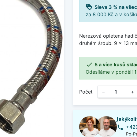
loyalty
Sleva 3 % na všec
za 8 000 Kč a v koší
Nerezová opletená hadič
druhém šroub. 9 x 13 mm

5 a více kusů skl
Odesíláme v pondělí 10.
Počet
−
+
Jakýkol
+420
phone
Po-Pá