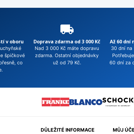
e
local_shipping
tí v oboru
Doprava zdarma od 3 000 Kč
Až 60 dní 
kuchyňské
Nad 3 000 Kč máte dopravu
30 dní na
me špičkové
zdarma. Ostatní objednávky
Potřebuje
přesně, co
už od 79 Kč.
60 dní za 
e.
DŮLEŽITÉ INFORMACE
MŮJ ÚČ