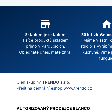
Proč nakupovat u nás?
store_mall_directory
hom
Skladem je skladem
30 let zkušenos
Tisíce produktů skladem
Máme vlastní 
přímo v Pardubicích.
studio a vyrábí
Objednáte dnes, máte zítra.
kuchyně. Víme 
funguj
Člen skupiny
TRENDO s.r.o.
Přejít na centrální eshop www.trendo.cz
AUTORIZOVANÝ PRODEJCE BLANCO