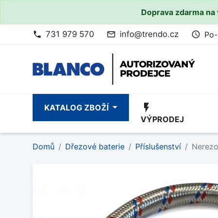
Doprava zdarma na 
731 979 570
info@trendo.cz
Po-
phone
mail_outline
access_time
flash_on
KATALOG ZBOŽÍ
VÝPRODEJ
Domů
Dřezové baterie
Příslušenství
Nerezo