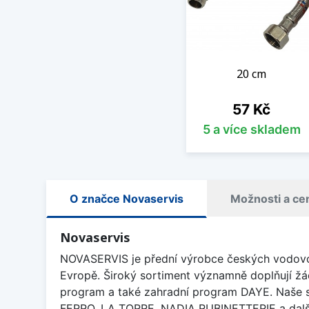
20 cm
Cena
57 Kč
5 a více skladem
O značce Novaservis
Možnosti a ce
Novaservis
NOVASERVIS je přední výrobce českých vodovodn
Evropě. Široký sortiment významně doplňují 
program a také zahradní program DAYE. Naše sp
FERRO, LA TORRE, NADIA RUBINETTERIE a dalš