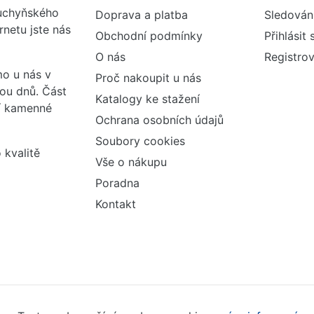
kuchyňského
Doprava a platba
Sledován
rnetu jste nás
Obchodní podmínky
Přihlásit 
O nás
Registrov
o u nás v
Proč nakoupit u nás
vou dnů. Část
Katalogy ke stažení
ší kamenné
Ochrana osobních údajů
Soubory cookies
 kvalitě
Vše o nákupu
Poradna
Kontakt