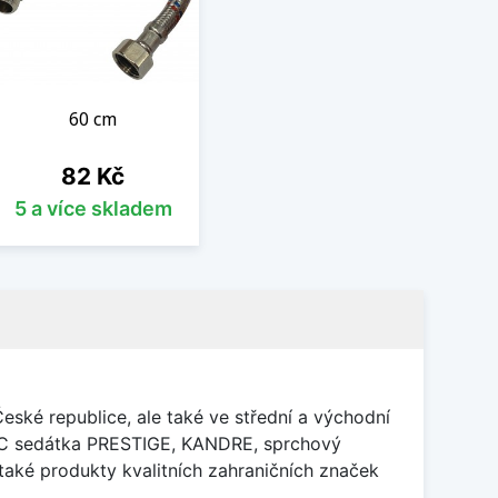
60 cm
Cena
82 Kč
5 a více skladem
ké republice, ale také ve střední a východní
 WC sedátka PRESTIGE, KANDRE, sprchový
také produkty kvalitních zahraničních značek