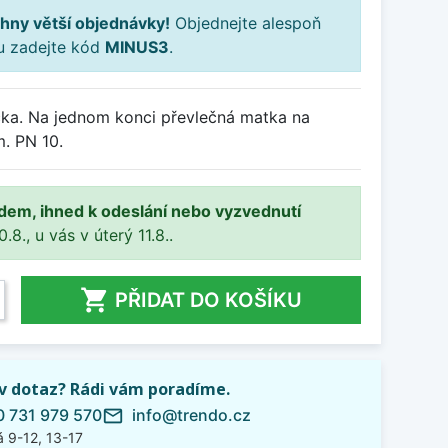
hny větší objednávky!
Objednejte alespoň
ku zadejte kód
MINUS3
.
ka. Na jednom konci převlečná matka na
. PN 10.
adem, ihned k odeslání nebo vyzvednutí
8., u vás v úterý 11.8..

PŘIDAT DO KOŠÍKU
iv dotaz? Rádi vám poradíme.
 731 979 570
info@trendo.cz
mail_outline
 9-12, 13-17