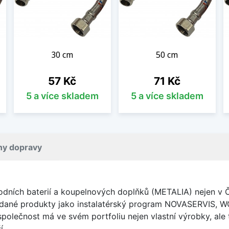
30 cm
50 cm
Cena
Cena
57 Kč
71 Kč
5 a více skladem
5 a více skladem
ny dopravy
ích baterií a koupelnových doplňků (METALIA) nejen v Čes
žádané produkty jako instalatérský program NOVASERVIS,
olečnost má ve svém portfoliu nejen vlastní výrobky, ale 
í.