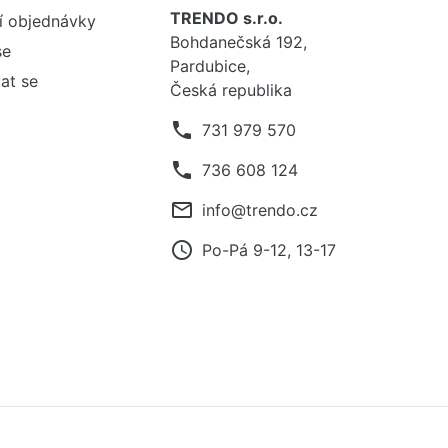
TRENDO s.r.o.
í objednávky
Bohdanečská 192,
se
Pardubice,
at se
Česká republika
phone
731 979 570
phone
736 608 124
mail_outline
info@trendo.cz
access_time
Po-Pá 9-12, 13-17