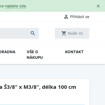
×
kce
najdete zde
.

Přihlásit se

shopping_cart
Košík
(0)
ORADNA
VŠE O
KONTAKT
NÁKUPU
 Š3/8" x M3/8", délka 100 cm