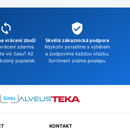
sync
verified_user
na vrácení zboží
Skvělá zákaznická podpora
 vrácení zdarma.
Kdykoliv poradíme s výběrem
te víc času? Až
a zodpovíme každou otázku.
drobný poplatek.
Sortiment známe poslepu.
ET
KONTAKT