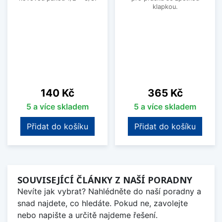
klapkou.
Cena
Cena
140 Kč
365 Kč
5 a více skladem
5 a více skladem
Přidat do košíku
Přidat do košíku
SOUVISEJÍCÍ ČLÁNKY Z NAŠÍ PORADNY
Nevíte jak vybrat? Nahlédněte do naší poradny a
snad najdete, co hledáte. Pokud ne, zavolejte
nebo napište a určitě najdeme řešení.