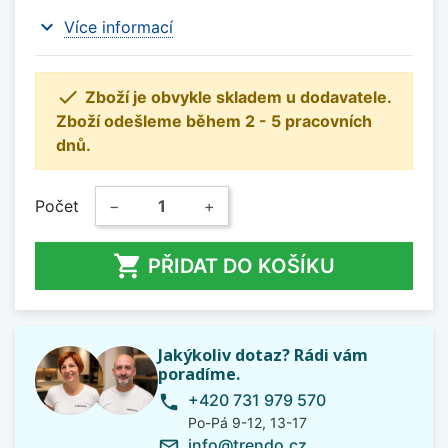
expand_more
Více informací

Zboží je obvykle skladem u dodavatele.
Zboží odešleme během 2 - 5 pracovních
dnů.
Počet
−
+

PŘIDAT DO KOŠÍKU
Jakýkoliv dotaz? Rádi vám
poradíme.
+420 731 979 570
phone
Po-Pá 9-12, 13-17
info@trendo.cz
mail_outline