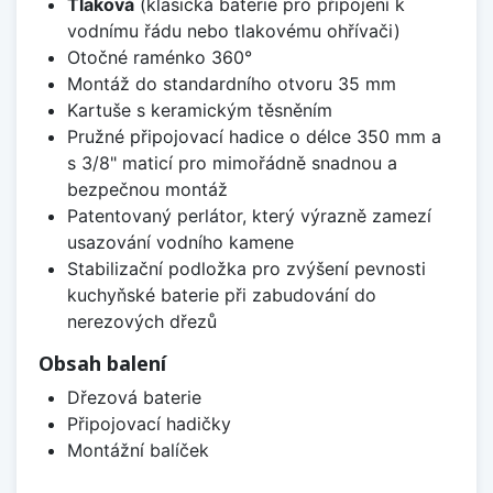
Tlaková
(klasická baterie pro připojení k
vodnímu řádu nebo tlakovému ohřívači)
Otočné raménko 360°
Montáž do standardního otvoru 35 mm
Kartuše s keramickým těsněním
Pružné připojovací hadice o délce 350 mm a
s 3/8" maticí pro mimořádně snadnou a
bezpečnou montáž
Patentovaný perlátor, který výrazně zamezí
usazování vodního kamene
Stabilizační podložka pro zvýšení pevnosti
kuchyňské baterie při zabudování do
nerezových dřezů
Obsah balení
Dřezová baterie
Připojovací hadičky
Montážní balíček