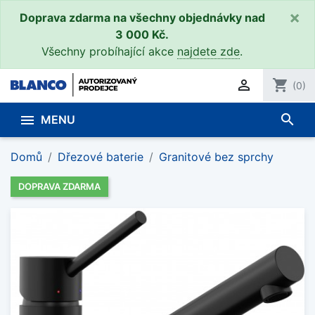
×
Doprava zdarma na všechny objednávky nad
3 000 Kč.
Všechny probíhající akce
najdete zde
.

shopping_cart
(0)
search

MENU
Domů
Dřezové baterie
Granitové bez sprchy
DOPRAVA ZDARMA