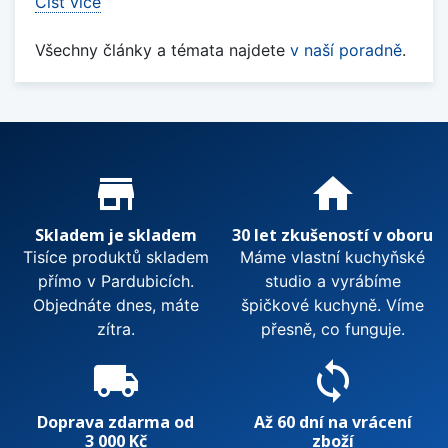
Číst více
Všechny články a témata najdete
v naší poradně
.
Proč nakupovat u nás?
store_mall_directory
home
Skladem je skladem
30 let zkušeností v oboru
Tisíce produktů skladem
Máme vlastní kuchyňské
přímo v Pardubicích.
studio a vyrábíme
Objednáte dnes, máte
špičkové kuchyně. Víme
zítra.
přesně, co funguje.
local_shipping
sync
Doprava zdarma od
Až 60 dní na vrácení
3 000 Kč
zboží