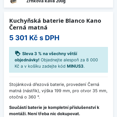
Zrnková káva 200g
Kuchyňská baterie Blanco Kano
Černá matná
5 301 Kč
s DPH
loyalty
Sleva 3 % na všechny větší
objednávky!
Objednejte alespoň za 8 000
Kč a v košíku zadejte kód
MINUS3
.
Stojánková dřezová baterie, provedení Černá
matná (nástřik), výška 199 mm, pro otvor 35 mm,
otočná o 360 °.
Součástí baterie je kompletní příslušenství k
montáži. Není třeba nic dokupovat.