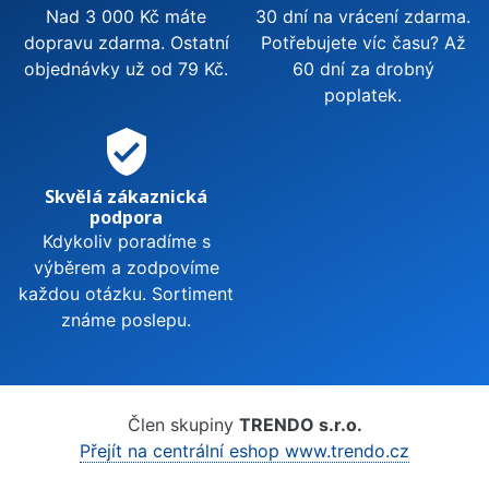
Nad 3 000 Kč máte
30 dní na vrácení zdarma.
dopravu zdarma. Ostatní
Potřebujete víc času? Až
objednávky už od 79 Kč.
60 dní za drobný
poplatek.
verified_user
Skvělá zákaznická
podpora
Kdykoliv poradíme s
výběrem a zodpovíme
každou otázku. Sortiment
známe poslepu.
Člen skupiny
TRENDO s.r.o.
Přejít na centrální eshop www.trendo.cz