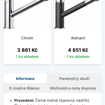
Chrom
Antracit
Cena
Cena
3 861 Kč
4 851 Kč
1 ks skladem
1 ks skladem
Informace
Parametry zboží
O značce Blanco
Možnosti a ceny dopravy
Provedení:
Černá matná (barevný nástřik)