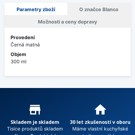
Parametry zboží
O značce Blanco
Možnosti a ceny dopravy
Provedení
Černá matná
Objem
300 ml
Proč nakupovat u nás?
store_mall_directory
home
Skladem je skladem
30 let zkušeností v oboru
Tisíce produktů skladem
Máme vlastní kuchyňské