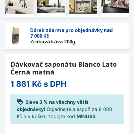
Dárek zdarma pro objednávky nad
7 000 Kč
Zrnková káva 200g
Dávkovač saponátu Blanco Lato
Černá matná
1 881 Kč
s DPH
loyalty
Sleva 3 % na všechny větší
objednávky!
Objednejte alespoň za 8 000
Kč a v košíku zadejte kód
MINUS3
.