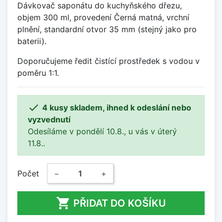
Dávkovač saponátu do kuchyňského dřezu,
objem 300 ml, provedení Černá matná, vrchní
plnění, standardní otvor 35 mm (stejný jako pro
baterii).
Doporučujeme ředit čistící prostředek s vodou v
poměru 1:1.

4 kusy skladem, ihned k odeslání nebo
vyzvednutí
Odesíláme v pondělí 10.8., u vás v úterý
11.8..
Počet
−
+

PŘIDAT DO KOŠÍKU