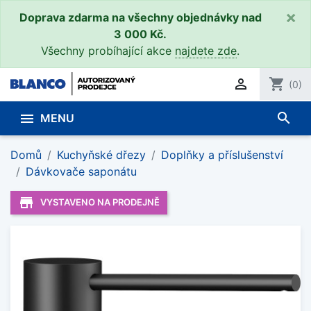
×
Doprava zdarma na všechny objednávky nad
3 000 Kč.
Všechny probíhající akce
najdete zde
.

shopping_cart
(0)
search

MENU
Domů
Kuchyňské dřezy
Doplňky a příslušenství
Dávkovače saponátu
store_mall_directory
VYSTAVENO NA PRODEJNĚ