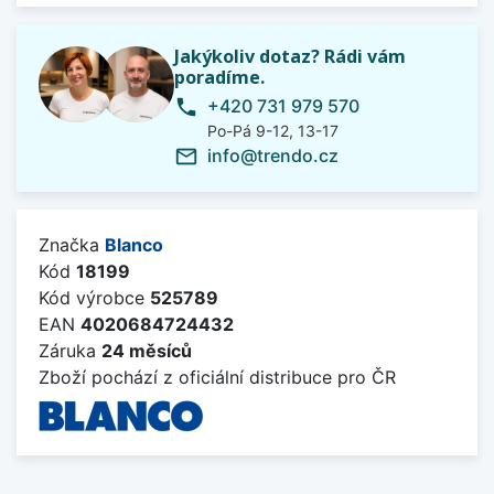
Jakýkoliv dotaz? Rádi vám
poradíme.
+420 731 979 570
phone
Po-Pá 9-12, 13-17
info@trendo.cz
mail_outline
Značka
Blanco
Kód
18199
Kód výrobce
525789
EAN
4020684724432
Záruka
24 měsíců
Zboží pochází z oficiální distribuce pro ČR