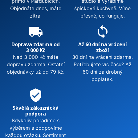
přímo v Pardubicích.
studio a vyrábíme
Objednáte dnes, máte
špičkové kuchyně. Víme
zítra.
přesně, co funguje.
local_shipping
sync
Doprava zdarma od
Až 60 dní na vrácení
3 000 Kč
zboží
Nad 3 000 Kč máte
30 dní na vrácení zdarma.
dopravu zdarma. Ostatní
Potřebujete víc času? Až
objednávky už od 79 Kč.
60 dní za drobný
poplatek.
verified_user
Skvělá zákaznická
podpora
Kdykoliv poradíme s
výběrem a zodpovíme
každou otázku. Sortiment