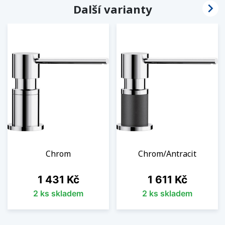

Další varianty
Chrom
Chrom/Antracit
Cena
Cena
1 431 Kč
1 611 Kč
2 ks skladem
2 ks skladem