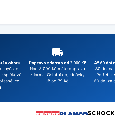
e
local_shipping
tí v oboru
Doprava zdarma od 3 000 Kč
Až 60 dní 
kuchyňské
Nad 3 000 Kč máte dopravu
30 dní na
me špičkové
zdarma. Ostatní objednávky
Potřebuje
přesně, co
už od 79 Kč.
60 dní za 
e.