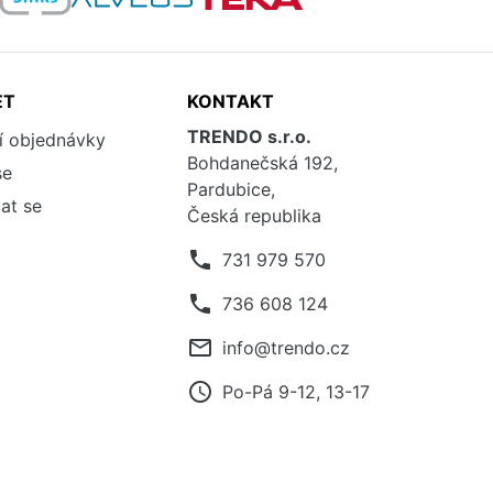
ET
KONTAKT
TRENDO s.r.o.
í objednávky
Bohdanečská 192,
se
Pardubice,
at se
Česká republika
phone
731 979 570
phone
736 608 124
mail_outline
info@trendo.cz
access_time
Po-Pá 9-12, 13-17