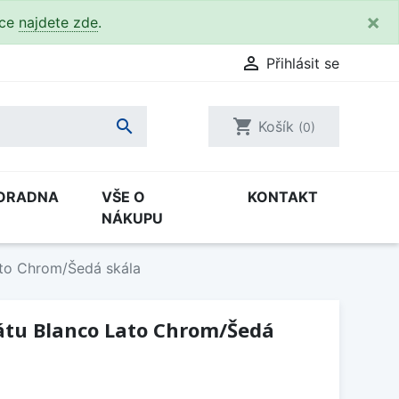
×
kce
najdete zde
.

Přihlásit se

shopping_cart
Košík
(0)
ORADNA
VŠE O
KONTAKT
NÁKUPU
to Chrom/Šedá skála
tu Blanco Lato Chrom/Šedá