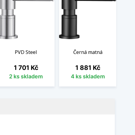
PVD Steel
Černá matná
Cena
Cena
Bě
1 701 Kč
1 881 Kč
1 6
2 ks skladem
4 ks skladem
5 