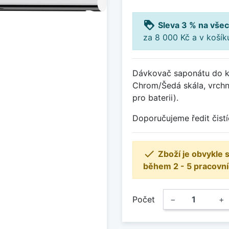
loyalty
Sleva 3 % na všec
za 8 000 Kč a v koší
Dávkovač saponátu do k
Chrom/Šedá skála, vrchní
pro baterii).
Doporučujeme ředit čistí

Zboží je obvykle
během 2 - 5 pracovní
Počet
−
+