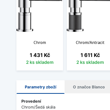
Chrom
Chrom/Antracit
Cena
Cena
1 431 Kč
1 611 Kč
2 ks skladem
2 ks skladem
Parametry zboží
O značce Blanco
Provedení
Chrom/Šedá skála