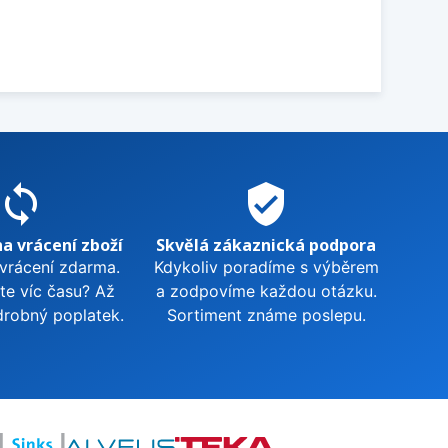
sync
verified_user
na vrácení zboží
Skvělá zákaznická podpora
 vrácení zdarma.
Kdykoliv poradíme s výběrem
te víc času? Až
a zodpovíme každou otázku.
drobný poplatek.
Sortiment známe poslepu.