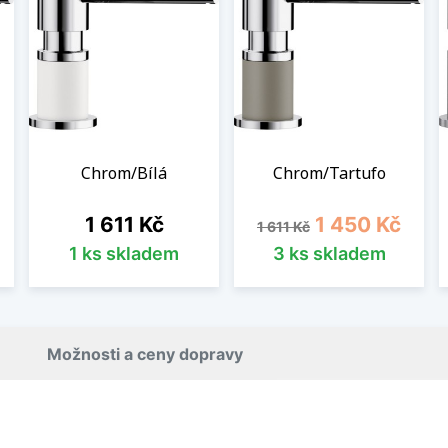
Chrom/Bílá
Chrom/Tartufo
Cena
Běžná cena
Cena
1 611 Kč
1 450 Kč
1 611 Kč
1 ks skladem
3 ks skladem
Možnosti a ceny dopravy