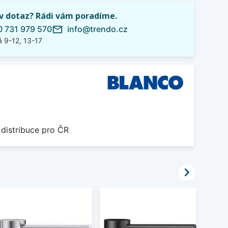
iv dotaz? Rádi vám poradíme.
 731 979 570
info@trendo.cz
mail_outline
 9-12, 13-17
 distribuce pro ČR
