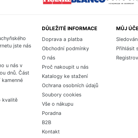
DŮLEŽITÉ INFORMACE
MŮJ ÚČ
kuchyňského
Doprava a platba
Sledován
rnetu jste nás
Obchodní podmínky
Přihlásit 
O nás
Registrov
o u nás v
Proč nakoupit u nás
vou dnů. Část
Katalogy ke stažení
ší kamenné
Ochrana osobních údajů
Soubory cookies
 kvalitě
Vše o nákupu
Poradna
B2B
Kontakt