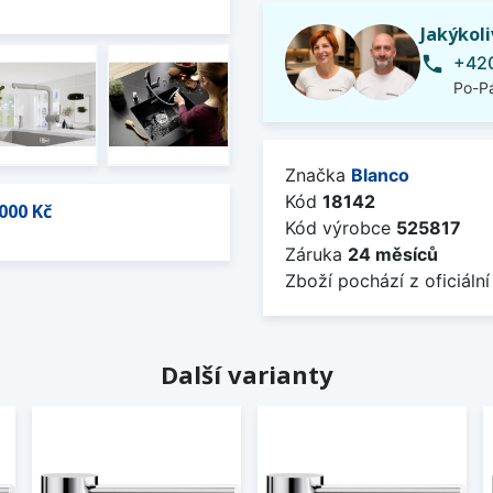
Jakýkol
+420
phone
Po-Pá
Značka
Blanco
Kód
18142
000 Kč
Kód výrobce
525817
Záruka
24 měsíců
Zboží pochází z oficiální
Další varianty