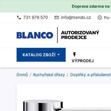
Doprava zdarma na 
731 979 570
info@trendo.cz
Po-
phone
mail_outline
access_time
flash_on
KATALOG ZBOŽÍ
VÝPRODEJ
Domů
Kuchyňské dřezy
Doplňky a příslušenst