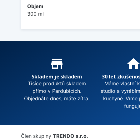
Objem
300 ml
Proč nakupovat u nás?
store_mall_directory
hom
Skladem je skladem
30 let zkušenos
Tisíce produktů skladem
Máme vlastní 
přímo v Pardubicích.
studio a vyrábí
Objednáte dnes, máte zítra.
kuchyně. Víme 
funguj
Člen skupiny
TRENDO s.r.o.