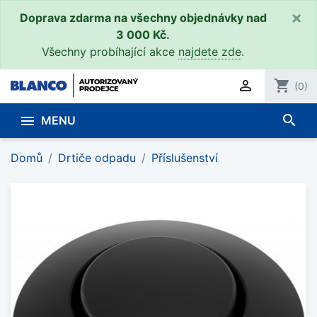
×
Doprava zdarma na všechny objednávky nad
3 000 Kč.
Všechny probíhající akce
najdete zde
.

shopping_cart
(0)
search

MENU
Domů
Drtiče odpadu
Příslušenství