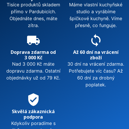
Tisíce produktů skladem
Máme vlastní kuchyňské
přímo v Pardubicích.
studio a vyrábíme
Objednáte dnes, máte
špičkové kuchyně. Víme
zítra.
přesně, co funguje.
local_shipping
sync
Doprava zdarma od
Až 60 dní na vrácení
3 000 Kč
zboží
Nad 3 000 Kč máte
30 dní na vrácení zdarma.
dopravu zdarma. Ostatní
Potřebujete víc času? Až
objednávky už od 79 Kč.
60 dní za drobný
poplatek.
verified_user
Skvělá zákaznická
podpora
Kdykoliv poradíme s