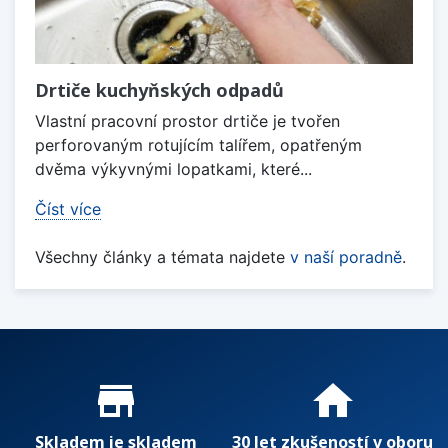
Drtiče kuchyňských odpadů
Vlastní pracovní prostor drtiče je tvořen
perforovaným rotujícím talířem, opatřeným
dvěma výkyvnými lopatkami, které...
Číst více
Všechny články a témata najdete
v naší poradně
.
Proč nakupovat u nás?
store_mall_directory
home
Skladem je skladem
30 let zkušeností v oboru