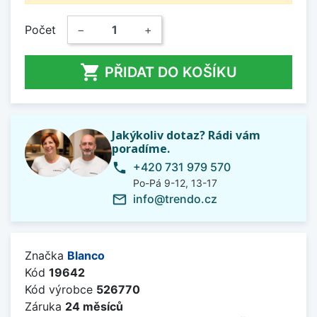
Počet
−
+

PŘIDAT DO KOŠÍKU
Jakýkoliv dotaz? Rádi vám
poradíme.
+420 731 979 570
phone
Po-Pá 9-12, 13-17
info@trendo.cz
mail_outline
Značka
Blanco
Kód
19642
Kód výrobce
526770
Záruka
24 měsíců