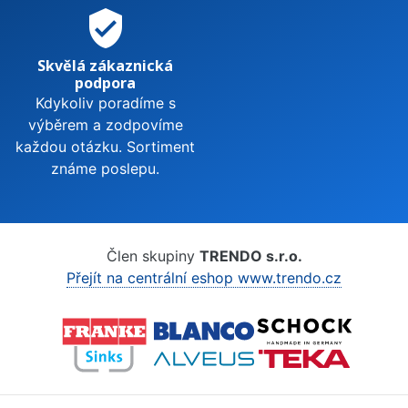
verified_user
Skvělá zákaznická
podpora
Kdykoliv poradíme s
výběrem a zodpovíme
každou otázku. Sortiment
známe poslepu.
Člen skupiny
TRENDO s.r.o.
Přejít na centrální eshop www.trendo.cz