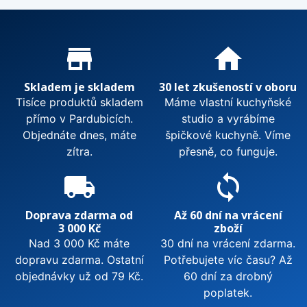
Proč nakupovat u nás?
store_mall_directory
home
Skladem je skladem
30 let zkušeností v oboru
Tisíce produktů skladem
Máme vlastní kuchyňské
přímo v Pardubicích.
studio a vyrábíme
Objednáte dnes, máte
špičkové kuchyně. Víme
zítra.
přesně, co funguje.
local_shipping
sync
Doprava zdarma od
Až 60 dní na vrácení
3 000 Kč
zboží
Nad 3 000 Kč máte
30 dní na vrácení zdarma.
dopravu zdarma. Ostatní
Potřebujete víc času? Až
objednávky už od 79 Kč.
60 dní za drobný
poplatek.