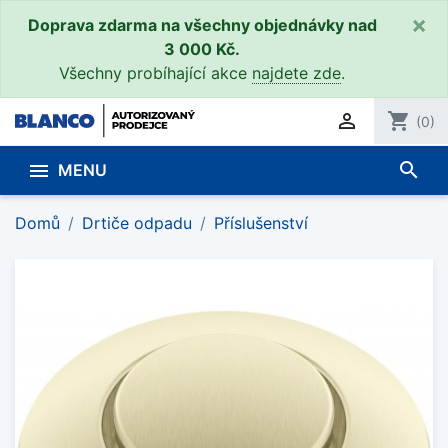
×
Doprava zdarma na všechny objednávky nad
3 000 Kč.
Všechny probíhající akce
najdete zde
.

shopping_cart
(0)
search

MENU
Domů
Drtiče odpadu
Příslušenství