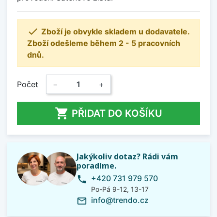

Zboží je obvykle skladem u dodavatele.
Zboží odešleme během 2 - 5 pracovních
dnů.
Počet
−
+

PŘIDAT DO KOŠÍKU
Jakýkoliv dotaz? Rádi vám
poradíme.
+420 731 979 570
phone
Po-Pá 9-12, 13-17
info@trendo.cz
mail_outline