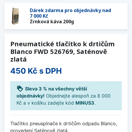
Dárek zdarma pro objednávky nad
7 000 Kč
Zrnková káva 200g
Pneumatické tlačítko k drtičům
Blanco FWD 526769, Saténově
zlatá
450 Kč
s DPH
loyalty
Sleva 3 % na všechny větší
objednávky!
Objednejte alespoň za 8 000
Kč a v košíku zadejte kód
MINUS3
.
Tlačítko pneuspínače k drtičům odpadu Blanco,
provedení Saténově zlatá.