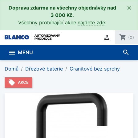
×
Doprava zdarma na všechny objednávky nad
3 000 Kč.
Všechny probíhající akce
najdete zde
.

shopping_cart
(0)
search

MENU
Domů
Dřezové baterie
Granitové bez sprchy
local_offer
AKCE