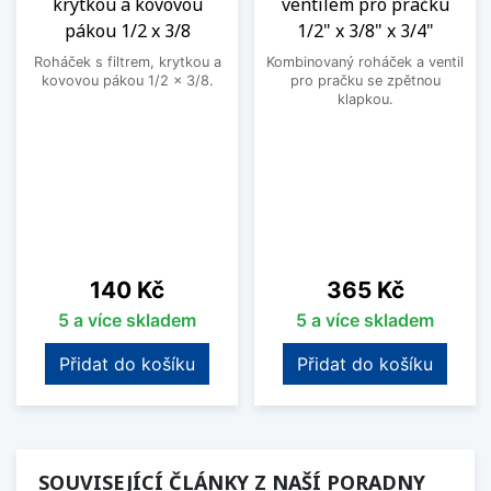
krytkou a kovovou
ventilem pro pračku
pákou 1/2 x 3/8
1/2" x 3/8" x 3/4"
Roháček s filtrem, krytkou a
Kombinovaný roháček a ventil
kovovou pákou 1/2 x 3/8.
pro pračku se zpětnou
klapkou.
Cena
Cena
140 Kč
365 Kč
5 a více skladem
5 a více skladem
Přidat do košíku
Přidat do košíku
SOUVISEJÍCÍ ČLÁNKY Z NAŠÍ PORADNY