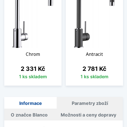
Chrom
Antracit
Cena
Cena
2 331 Kč
2 781 Kč
1 ks skladem
1 ks skladem
Informace
Parametry zboží
O značce Blanco
Možnosti a ceny dopravy