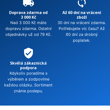
local_shipping
sync
Doprava zdarma od
Až 60 dní na vrácení
3 000 Kč
zboží
Nad 3 000 Kč máte
30 dní na vrácení zdarma.
dopravu zdarma. Ostatní
Potřebujete víc času? Až
objednávky už od 79 Kč.
60 dní za drobný
poplatek.
verified_user
Skvělá zákaznická
podpora
Kdykoliv poradíme s
výběrem a zodpovíme
každou otázku. Sortiment
známe poslepu.