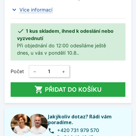
expand_more
Více informací

1 kus skladem, ihned k odeslání nebo
vyzvednutí
Při objednání do 12:00 odesíláme ještě
dnes, u vás v pondělí 10.8..
Počet
−
+

PŘIDAT DO KOŠÍKU
Jakýkoliv dotaz? Rádi vám
poradíme.
+420 731 979 570
phone