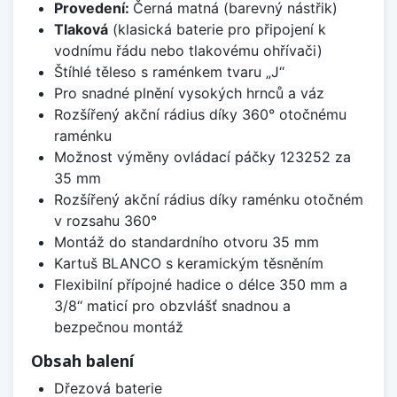
Provedení:
Černá matná (barevný nástřik)
Tlaková
(klasická baterie pro připojení k
vodnímu řádu nebo tlakovému ohřívači)
Štíhlé těleso s raménkem tvaru „J‘‘
Pro snadné plnění vysokých hrnců a váz
Rozšířený akční rádius díky 360° otočnému
raménku
Možnost výměny ovládací páčky 123252 za
35 mm
Rozšířený akční rádius díky raménku otočném
v rozsahu 360°
Montáž do standardního otvoru 35 mm
Kartuš BLANCO s keramickým těsněním
Flexibilní přípojné hadice o délce 350 mm a
3/8‘‘ maticí pro obzvlášť snadnou a
bezpečnou montáž
Obsah balení
Dřezová baterie