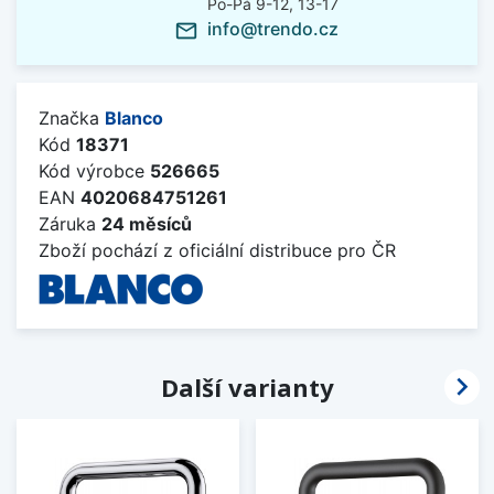
Po-Pá 9-12, 13-17
info@trendo.cz
mail_outline
Značka
Blanco
Kód
18371
Kód výrobce
526665
EAN
4020684751261
Záruka
24 měsíců
Zboží pochází z oficiální distribuce pro ČR

Další varianty