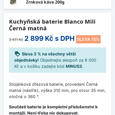
Zrnková káva 200g
Kuchyňská baterie Blanco Mili
Černá matná
2 899 Kč
s DPH
SLEVA 15%
3 411 Kč
loyalty
Sleva 3 % na všechny větší
objednávky!
Objednejte alespoň za 8 000
Kč a v košíku zadejte kód
MINUS3
.
Stojánková dřezová baterie, provedení Černá
matná (nástřik), výška 310 mm, pro otvor 35 mm,
otočná o 360 °.
Součástí baterie je kompletní příslušenství k
montáži. Není třeba nic dokupovat.