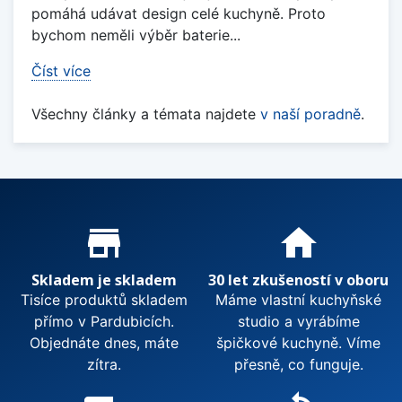
pomáhá udávat design celé kuchyně. Proto
bychom neměli výběr baterie...
Číst více
Všechny články a témata najdete
v naší poradně
.
Proč nakupovat u nás?
store_mall_directory
home
Skladem je skladem
30 let zkušeností v oboru
Tisíce produktů skladem
Máme vlastní kuchyňské
přímo v Pardubicích.
studio a vyrábíme
Objednáte dnes, máte
špičkové kuchyně. Víme
zítra.
přesně, co funguje.