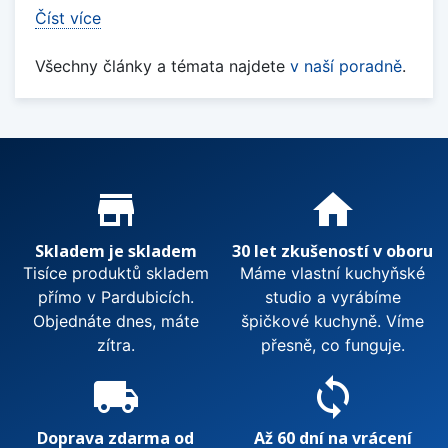
Číst více
Všechny články a témata najdete
v naší poradně
.
Proč nakupovat u nás?
store_mall_directory
home
Skladem je skladem
30 let zkušeností v oboru
Tisíce produktů skladem
Máme vlastní kuchyňské
přímo v Pardubicích.
studio a vyrábíme
Objednáte dnes, máte
špičkové kuchyně. Víme
zítra.
přesně, co funguje.
local_shipping
sync
Doprava zdarma od
Až 60 dní na vrácení