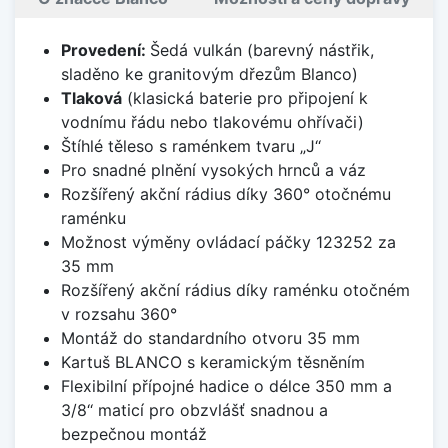
Provedení:
Šedá vulkán (barevný nástřik,
sladěno ke granitovým dřezům Blanco)
Tlaková
(klasická baterie pro připojení k
vodnímu řádu nebo tlakovému ohřívači)
Štíhlé těleso s raménkem tvaru „J‘‘
Pro snadné plnění vysokých hrnců a váz
Rozšířený akční rádius díky 360° otočnému
raménku
Možnost výměny ovládací páčky 123252 za
35 mm
Rozšířený akční rádius díky raménku otočném
v rozsahu 360°
Montáž do standardního otvoru 35 mm
Kartuš BLANCO s keramickým těsněním
Flexibilní přípojné hadice o délce 350 mm a
3/8‘‘ maticí pro obzvlášť snadnou a
bezpečnou montáž