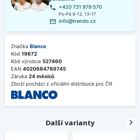
+420 731 979 570
phone
Po-Pá 9-12, 13-17
info@trendo.cz
mail_outline
Značka
Blanco
Kód
19672
Kód výrobce
527460
EAN
4020684789745
Záruka
24 měsíců
Zboží pochází z oficiální distribuce pro ČR

Další varianty