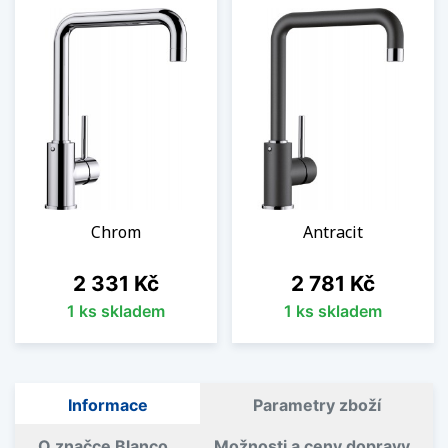
Chrom
Antracit
Cena
Cena
2 331 Kč
2 781 Kč
1 ks skladem
1 ks skladem
Informace
Parametry zboží
O značce Blanco
Možnosti a ceny dopravy