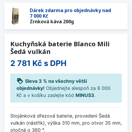
Dárek zdarma pro objednávky nad
7 000 Kč
Zrnková káva 200g
Kuchyňská baterie Blanco Mili
Šedá vulkán
2 781 Kč
s DPH
loyalty
Sleva 3 % na všechny větší
objednávky!
Objednejte alespoň za 8 000
Kč a v košíku zadejte kód
MINUS3
.
Stojánková dřezová baterie, provedení Šedá
vulkán (nástřik), výška 310 mm, pro otvor 35 mm,
otočná o 360 °.