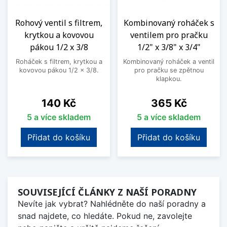
Rohový ventil s filtrem,
Kombinovaný roháček s
krytkou a kovovou
ventilem pro pračku
pákou 1/2 x 3/8
1/2" x 3/8" x 3/4"
Roháček s filtrem, krytkou a
Kombinovaný roháček a ventil
kovovou pákou 1/2 x 3/8.
pro pračku se zpětnou
klapkou.
Cena
Cena
140 Kč
365 Kč
5 a více skladem
5 a více skladem
Přidat do košíku
Přidat do košíku
SOUVISEJÍCÍ ČLÁNKY Z NAŠÍ PORADNY
Nevíte jak vybrat? Nahlédněte do naší poradny a
snad najdete, co hledáte. Pokud ne, zavolejte