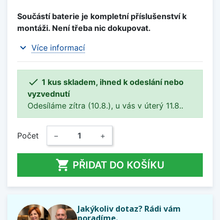
Součástí baterie je kompletní příslušenství k
montáži. Není třeba nic dokupovat.
expand_more
Více informací

1 kus skladem, ihned k odeslání nebo
vyzvednutí
Odesíláme zítra (10.8.), u vás v úterý 11.8..
Počet
−
+

PŘIDAT DO KOŠÍKU
Jakýkoliv dotaz? Rádi vám
poradíme.