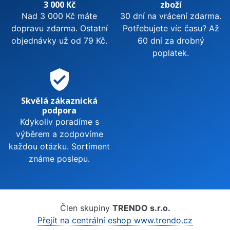
3 000 Kč
zboží
Nad 3 000 Kč máte
30 dní na vrácení zdarma.
dopravu zdarma. Ostatní
Potřebujete víc času? Až
objednávky už od 79 Kč.
60 dní za drobný
poplatek.
verified_user
Skvělá zákaznická
podpora
Kdykoliv poradíme s
výběrem a zodpovíme
každou otázku. Sortiment
známe poslepu.
Člen skupiny
TRENDO s.r.o.
Přejít na centrální eshop www.trendo.cz