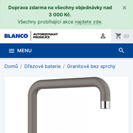
×
Doprava zdarma na všechny objednávky nad
3 000 Kč.
Všechny probíhající akce
najdete zde
.

shopping_cart
(0)
search

MENU
Domů
Dřezové baterie
Granitové bez sprchy