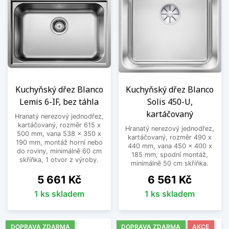
Kuchyňský dřez Blanco
Kuchyňský dřez Blanco
Lemis 6-IF, bez táhla
Solis 450-U,
kartáčovaný
Hranatý nerezový jednodřez,
kartáčovaný, rozměr 615 x
Hranatý nerezový jednodřez,
500 mm, vana 538 x 350 x
kartáčovaný, rozměr 490 x
190 mm, montáž horní nebo
440 mm, vana 450 x 400 x
do roviny, minimálně 60 cm
185 mm, spodní montáž,
skříňka, 1 otvor z výroby.
minimálně 50 cm skříňka.
Cena
Cena
5 661 Kč
6 561 Kč
1 ks skladem
1 ks skladem
DOPRAVA ZDARMA
DOPRAVA ZDARMA
AKCE