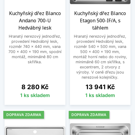
Kuchyňský dřez Blanco
Kuchyňský dřez Blanco
Andano 700-U
Etagon 500-IF/A, s
Hedvábný lesk
táhlem
Hranatý nerezový jednodřez,
Hranatý nerezový jednodřez,
provedení Hedvábný lesk,
provedení Hedvábný lesk,
rozměr 740 x 440 mm, vana
rozměr 540 x 500 mm, vana
700 x 400 x 190 mm, spodní
500 x 400 x 190 mm,
montáž, minimálně 80 cm
montáž horní nebo do roviny,
skříňka.
minimálně 60 cm skříňka, s
excentrem, 2 otvory z
výroby. V ceně dřezu jsou
nerezové kolejničky.
Cena
Cena
8 280 Kč
13 941 Kč
1 ks skladem
1 ks skladem
DOPRAVA ZDARMA
DOPRAVA ZDARMA