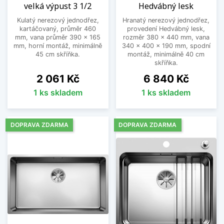
velká výpust 3 1/2
Hedvábný lesk
Kulatý nerezový jednodřez,
Hranatý nerezový jednodřez,
kartáčovaný, průměr 460
provedení Hedvábný lesk,
mm, vana průměr 390 x 165
rozměr 380 x 440 mm, vana
mm, horní montáž, minimálně
340 x 400 x 190 mm, spodní
45 cm skříňka.
montáž, minimálně 40 cm
skříňka.
Cena
Cena
2 061 Kč
6 840 Kč
1 ks skladem
1 ks skladem
DOPRAVA ZDARMA
DOPRAVA ZDARMA