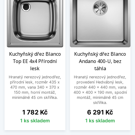
Kuchyňský dřez Blanco
Kuchyňský dřez Blanco
Top EE 4x4 Přírodní
Andano 400-U, bez
lesk
táhla
Hranatý nerezový jednodřez,
Hranatý nerezový jednodřez,
přírodní lesk, rozměr 435 x
provedení Hedvábný lesk,
470 mm, vana 340 x 370 x
rozměr 440 x 440 mm, vana
150 mm, horní montáž,
400 x 400 x 190 mm, spodní
minimálně 45 cm skříňka.
montáž, minimálně 45 cm
skříňka.
Cena
Cena
1 782 Kč
6 291 Kč
1 ks skladem
1 ks skladem