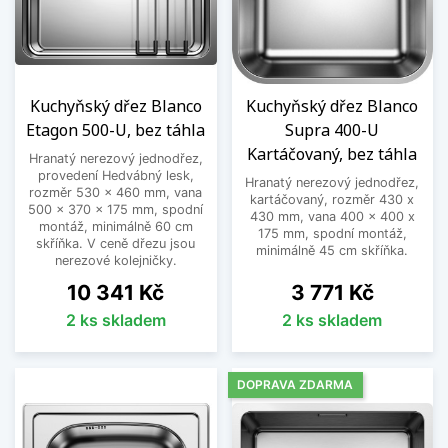
Kuchyňský dřez Blanco
Kuchyňský dřez Blanco
Etagon 500-U, bez táhla
Supra 400-U
Kartáčovaný, bez táhla
Hranatý nerezový jednodřez,
provedení Hedvábný lesk,
Hranatý nerezový jednodřez,
rozměr 530 x 460 mm, vana
kartáčovaný, rozměr 430 x
500 x 370 x 175 mm, spodní
430 mm, vana 400 x 400 x
montáž, minimálně 60 cm
175 mm, spodní montáž,
skříňka. V ceně dřezu jsou
minimálně 45 cm skříňka.
nerezové kolejničky.
Cena
Cena
10 341 Kč
3 771 Kč
2 ks skladem
2 ks skladem
DOPRAVA ZDARMA