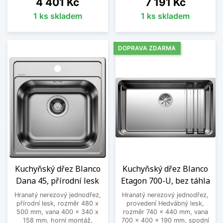
Cena
Cena
4 401 Kč
7 191 Kč
1 ks skladem
1 ks skladem
DOPRAVA ZDARMA
Kuchyňský dřez Blanco
Kuchyňský dřez Blanco
Dana 45, přírodní lesk
Etagon 700-U, bez táhla
Hranatý nerezový jednodřez,
Hranatý nerezový jednodřez,
přírodní lesk, rozměr 480 x
provedení Hedvábný lesk,
500 mm, vana 400 x 340 x
rozměr 740 x 440 mm, vana
158 mm, horní montáž,
700 x 400 x 190 mm, spodní