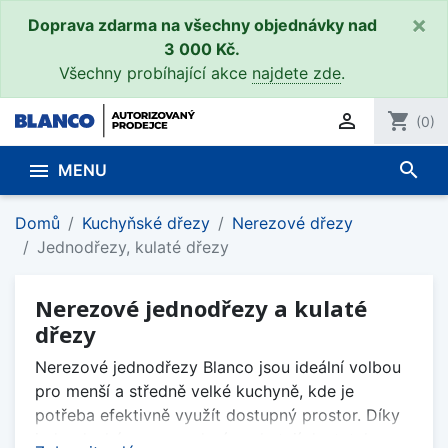
×
Doprava zdarma na všechny objednávky nad
3 000 Kč.
Všechny probíhající akce
najdete zde
.

shopping_cart
(0)
search

MENU
Domů
Kuchyňské dřezy
Nerezové dřezy
Jednodřezy, kulaté dřezy
Nerezové jednodřezy a kulaté
dřezy
Nerezové jednodřezy Blanco jsou ideální volbou
pro menší a středně velké kuchyně, kde je
potřeba efektivně využít dostupný prostor. Díky
jednoduchému provedení poskytují dostatek