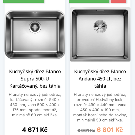
Kuchyňský dřez Blanco
Kuchyňský dřez Blanco
Supra 500-U
Andano 450-IF, bez
Kartáčovaný, bez táhla
táhla
Hranatý nerezový jednodřez,
Hranatý nerezový jednodřez,
kartáčovaný, rozměr 540 x
provedení Hedvábný lesk,
430 mm, vana 500 x 400 x
rozměr 490 x 440 mm, vana
175 mm, spodní montáž,
450 x 400 x 190 mm,
minimálně 60 cm skříňka.
montáž horní nebo do roviny,
minimálně 50 cm skříňka.
Cena
Běžná cena
Cena
4 671 Kč
6 801 Kč
8 001 Kč