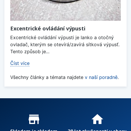
Excentrické ovládání výpusti
Excentrické ovládání výpusti je lanko a otočný
ovladač, kterým se otevírá/zavírá sítková výpusť.
Tento způsob je...
Číst více
Všechny články a témata najdete
v naší poradně
.
Proč nakupovat u nás?
store_mall_directory
home