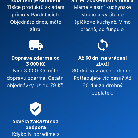
Skladem je skladem
30 let zkušeností v oboru
Tisíce produktů skladem
Máme vlastní kuchyňské
přímo v Pardubicích.
studio a vyrábíme
Objednáte dnes, máte
špičkové kuchyně. Víme
zítra.
přesně, co funguje.
local_shipping
sync
Doprava zdarma od
Až 60 dní na vrácení
3 000 Kč
zboží
Nad 3 000 Kč máte
30 dní na vrácení zdarma.
dopravu zdarma. Ostatní
Potřebujete víc času? Až
objednávky už od 79 Kč.
60 dní za drobný
poplatek.
verified_user
Skvělá zákaznická
podpora
Kdykoliv poradíme s