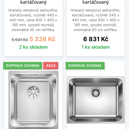
kartáčovaný
kartáčovaný
Hranatý nerezový jednodřez,
Hranatý nerezový jednodřez,
kartáčovaný, rozměr 440 x
kartáčovaný, rozměr 540 x
440 mm, vana 400 x 400 x
440 mm, vana 500 x 400 x
185 mm, spodní montáž,
185 mm, spodní montáž,
minimálně 45 cm skříňka.
minimálně 60 cm skříňka.
Běžná cena
Cena
Cena
5 338 Kč
6 831 Kč
5 931 Kč
2 ks skladem
1 ks skladem
DOPRAVA ZDARMA
AKCE
DOPRAVA ZDARMA