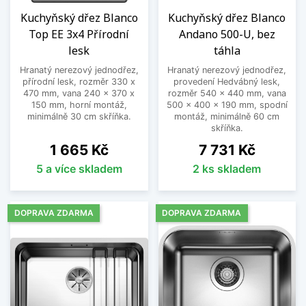
Kuchyňský dřez Blanco
Kuchyňský dřez Blanco
Top EE 3x4 Přírodní
Andano 500-U, bez
lesk
táhla
Hranatý nerezový jednodřez,
Hranatý nerezový jednodřez,
přírodní lesk, rozměr 330 x
provedení Hedvábný lesk,
470 mm, vana 240 x 370 x
rozměr 540 x 440 mm, vana
150 mm, horní montáž,
500 x 400 x 190 mm, spodní
minimálně 30 cm skříňka.
montáž, minimálně 60 cm
skříňka.
Cena
Cena
1 665 Kč
7 731 Kč
5 a více skladem
2 ks skladem
DOPRAVA ZDARMA
DOPRAVA ZDARMA