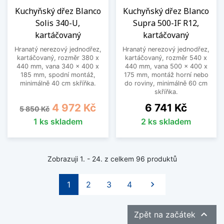
Kuchyňský dřez Blanco
Kuchyňský dřez Blanco
Solis 340-U,
Supra 500-IF R12,
kartáčovaný
kartáčovaný
Hranatý nerezový jednodřez,
Hranatý nerezový jednodřez,
kartáčovaný, rozměr 380 x
kartáčovaný, rozměr 540 x
440 mm, vana 340 x 400 x
440 mm, vana 500 x 400 x
185 mm, spodní montáž,
175 mm, montáž horní nebo
minimálně 40 cm skříňka.
do roviny, minimálně 60 cm
skříňka.
Běžná cena
Cena
Cena
4 972 Kč
6 741 Kč
5 850 Kč
1 ks skladem
2 ks skladem
Zobrazuji 1. - 24. z celkem 96 produktů
Další
1
2
3
4


Zpět na začátek