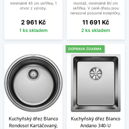
minimálně 45 cm skříňka, 1
montáž, minimálně 80 cm
otvor z výroby.
skříňka. V ceně dřezu jsou
nerezové posuvné kolejničky.
Cena
Cena
2 961 Kč
11 691 Kč
1 ks skladem
2 ks skladem
DOPRAVA ZDARMA
Kuchyňský dřez Blanco
Kuchyňský dřez Blanco
Rondosol Kartáčovaný,
Andano 340-U