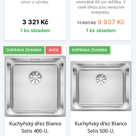
otvor z výroby.
minimálně 60 cm skříňka. V
ceně dřezu jsou nerezové
kolejničky.
Cena
Běžná cena
Cena
3 321 Kč
9 937 Kč
11 691 Kč
1 ks skladem
1 ks skladem
DOPRAVA ZDARMA
AKCE
DOPRAVA ZDARMA
Kuchyňský dřez Blanco
Kuchyňský dřez Blanco
Solis 400-U,
Solis 500-U,