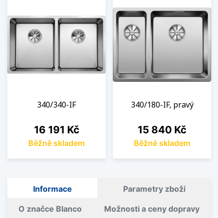
340/340-IF
340/180-IF, pravý
Cena
Cena
16 191 Kč
15 840 Kč
Běžně skladem
Běžně skladem
Informace
Parametry zboží
O značce Blanco
Možnosti a ceny dopravy