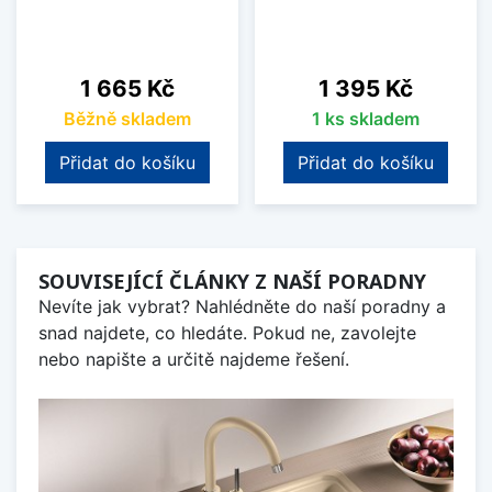
Cena
Cena
1 665 Kč
1 395 Kč
Běžně skladem
1 ks skladem
Přidat do košíku
Přidat do košíku
SOUVISEJÍCÍ ČLÁNKY Z NAŠÍ PORADNY
Nevíte jak vybrat? Nahlédněte do naší poradny a
snad najdete, co hledáte. Pokud ne, zavolejte
nebo napište a určitě najdeme řešení.