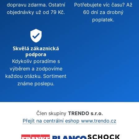
dopravu zdarma. Ostatní
Potřebujete víc času? Až
objednávky už od 79 Kč.
60 dní za drobný
poplatek.
verified_user
Skvělá zákaznická
podpora
Kdykoliv poradíme s
výběrem a zodpovíme
každou otázku. Sortiment
známe poslepu.
Člen skupiny
TRENDO s.r.o.
Přejít na centrální eshop www.trendo.cz