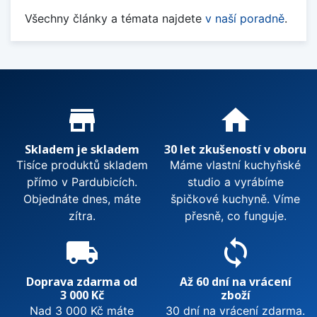
Všechny články a témata najdete
v naší poradně
.
Proč nakupovat u nás?
store_mall_directory
home
Skladem je skladem
30 let zkušeností v oboru
Tisíce produktů skladem
Máme vlastní kuchyňské
přímo v Pardubicích.
studio a vyrábíme
Objednáte dnes, máte
špičkové kuchyně. Víme
zítra.
přesně, co funguje.
local_shipping
sync
Doprava zdarma od
Až 60 dní na vrácení
3 000 Kč
zboží
Nad 3 000 Kč máte
30 dní na vrácení zdarma.