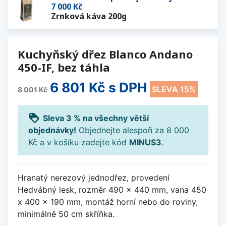
7 000 Kč
Zrnková káva 200g
Kuchyňský dřez Blanco Andano
450-IF, bez táhla
6 801 Kč
s DPH
SLEVA 15%
8 001 Kč
loyalty
Sleva 3 % na všechny větší
objednávky!
Objednejte alespoň za 8 000
Kč a v košíku zadejte kód
MINUS3
.
Hranatý nerezový jednodřez, provedení
Hedvábný lesk, rozměr 490 x 440 mm, vana 450
x 400 x 190 mm, montáž horní nebo do roviny,
minimálně 50 cm skříňka.