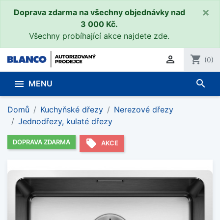
×
Doprava zdarma na všechny objednávky nad
3 000 Kč.
Všechny probíhající akce
najdete zde
.

shopping_cart
(0)
search

MENU
Domů
Kuchyňské dřezy
Nerezové dřezy
Jednodřezy, kulaté dřezy
local_offer
DOPRAVA ZDARMA
AKCE