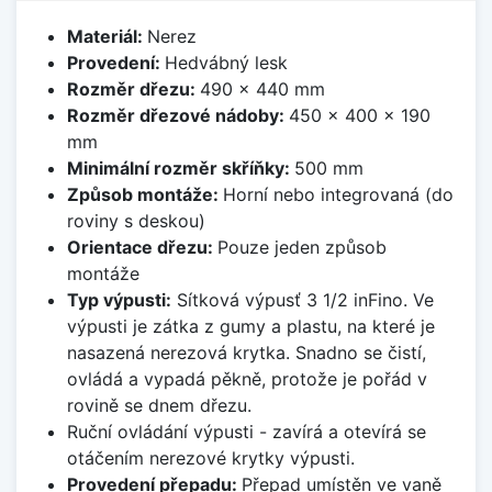
Materiál:
Nerez
Provedení:
Hedvábný lesk
Rozměr dřezu:
490 x 440 mm
Rozměr dřezové nádoby:
450 x 400 x 190
mm
Minimální rozměr skříňky:
500 mm
Způsob montáže:
Horní nebo integrovaná (do
roviny s deskou)
Orientace dřezu:
Pouze jeden způsob
montáže
Typ výpusti:
Sítková výpusť 3 1/2 inFino. Ve
výpusti je zátka z gumy a plastu, na které je
nasazená nerezová krytka. Snadno se čistí,
ovládá a vypadá pěkně, protože je pořád v
rovině se dnem dřezu.
Ruční ovládání výpusti - zavírá a otevírá se
otáčením nerezové krytky výpusti.
Provedení přepadu:
Přepad umístěn ve vaně