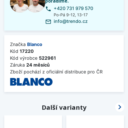
poradíme.
+420 731 979 570
phone
Po-Pá 9-12, 13-17
info@trendo.cz
mail_outline
Značka
Blanco
Kód
17220
Kód výrobce
522961
Záruka
24 měsíců
Zboží pochází z oficiální distribuce pro ČR

Další varianty