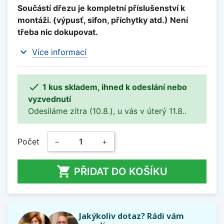
Součástí dřezu je kompletní příslušenství k
montáži. (výpusť, sifon, příchytky atd.) Není
třeba nic dokupovat.
expand_more
Více informací

1 kus skladem, ihned k odeslání nebo
vyzvednutí
Odesíláme zítra (10.8.), u vás v úterý 11.8..
Počet
−
+

PŘIDAT DO KOŠÍKU
Jakýkoliv dotaz? Rádi vám