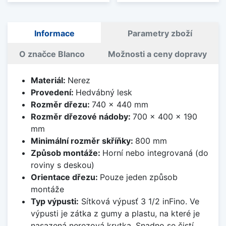
Informace
Parametry zboží
O značce Blanco
Možnosti a ceny dopravy
Materiál:
Nerez
Provedení:
Hedvábný lesk
Rozměr dřezu:
740 x 440 mm
Rozměr dřezové nádoby:
700 x 400 x 190
mm
Minimální rozměr skříňky:
800 mm
Způsob montáže:
Horní nebo integrovaná (do
roviny s deskou)
Orientace dřezu:
Pouze jeden způsob
montáže
Typ výpusti:
Sítková výpusť 3 1/2 inFino. Ve
výpusti je zátka z gumy a plastu, na které je
nasazená nerezová krytka. Snadno se čistí,