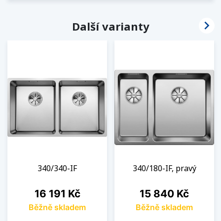

Další varianty
340/340-IF
340/180-IF, pravý
Cena
Cena
16 191 Kč
15 840 Kč
Běžně skladem
Běžně skladem