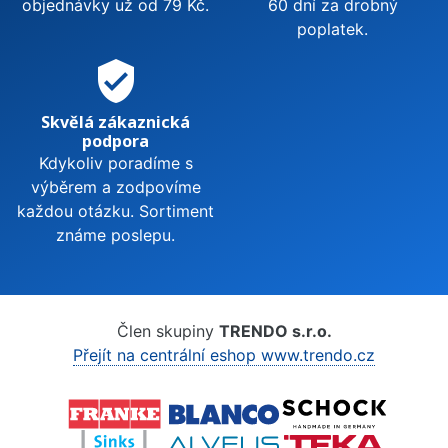
objednávky už od 79 Kč.
60 dní za drobný
poplatek.
verified_user
Skvělá zákaznická
podpora
Kdykoliv poradíme s
výběrem a zodpovíme
každou otázku. Sortiment
známe poslepu.
Člen skupiny
TRENDO s.r.o.
Přejít na centrální eshop www.trendo.cz