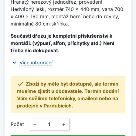
Hranatý nerezový jednodřez, provedení
Hedvábný lesk, rozměr 740 x 440 mm, vana 700
x 400 x 190 mm, montáž horní nebo do roviny,
minimálně 80 cm skříňka.
Součástí dřezu je kompletní příslušenství k
montáži. (výpusť, sifon, příchytky atd.) Není
třeba nic dokupovat.
expand_more
Více informací

Zboží by mělo být dostupné, ale termín
musíme zjistit u dodavatele. Termín dodání
Vám sdělíme telefonicky, emailem nebo na
prodejně v Pardubicích.
Počet
−
+