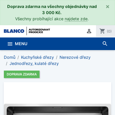
×
Doprava zdarma na všechny objednávky nad
3 000 Kč.
Všechny probíhající akce
najdete zde
.

shopping_cart
(0)
search

MENU
Domů
Kuchyňské dřezy
Nerezové dřezy
Jednodřezy, kulaté dřezy
DOPRAVA ZDARMA