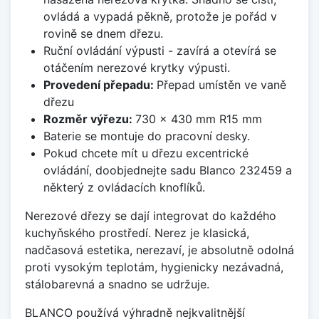
ovládá a vypadá pěkně, protože je pořád v
rovině se dnem dřezu.
Ruční ovládání výpusti - zavírá a otevírá se
otáčením nerezové krytky výpusti.
Provedení přepadu:
Přepad umístěn ve vaně
dřezu
Rozměr výřezu:
730 x 430 mm R15 mm
Baterie se montuje do pracovní desky.
Pokud chcete mít u dřezu excentrické
ovládání, doobjednejte sadu Blanco 232459 a
některý z ovládacích knoflíků.
Nerezové dřezy se dají integrovat do každého
kuchyňského prostředí. Nerez je klasická,
nadčasová estetika, nerezaví, je absolutně odolná
proti vysokým teplotám, hygienicky nezávadná,
stálobarevná a snadno se udržuje.
BLANCO používá výhradně nejkvalitnější