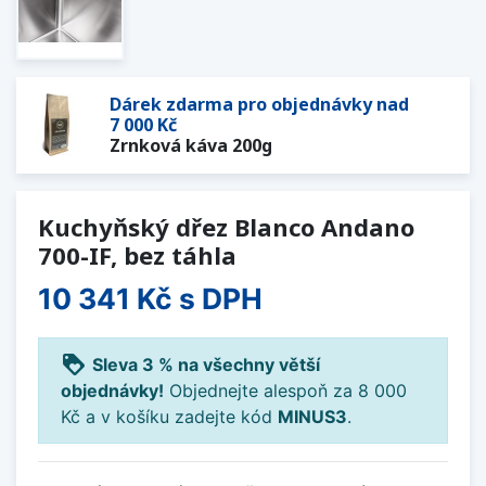
Dárek zdarma pro objednávky nad
7 000 Kč
Zrnková káva 200g
Kuchyňský dřez Blanco Andano
700-IF, bez táhla
10 341 Kč
s DPH
loyalty
Sleva 3 % na všechny větší
objednávky!
Objednejte alespoň za 8 000
Kč a v košíku zadejte kód
MINUS3
.