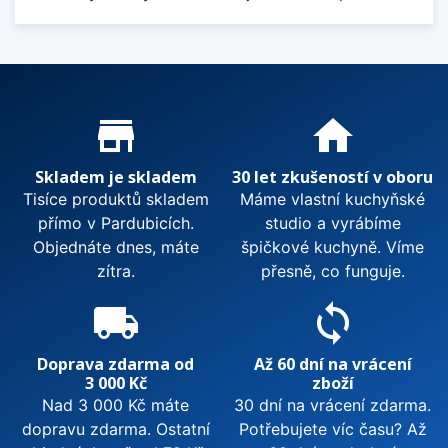
Proč nakupovat u nás?
store_mall_directory
home
Skladem je skladem
30 let zkušeností v oboru
Tisíce produktů skladem
Máme vlastní kuchyňské
přímo v Pardubicích.
studio a vyrábíme
Objednáte dnes, máte
špičkové kuchyně. Víme
zítra.
přesně, co funguje.
local_shipping
sync
Doprava zdarma od
Až 60 dní na vrácení
3 000 Kč
zboží
Nad 3 000 Kč máte
30 dní na vrácení zdarma.
dopravu zdarma. Ostatní
Potřebujete víc času? Až