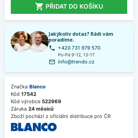

PŘIDAT DO KOŠÍKU
Jakýkoliv dotaz? Rádi vám
poradíme.
+420 731 979 570
phone
Po-Pá 9-12, 13-17
info@trendo.cz
mail_outline
Značka
Blanco
Kód
17542
Kód výrobce
522969
Záruka
24 měsíců
Zboží pochází z oficiální distribuce pro ČR