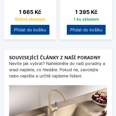
Cena
Cena
1 665 Kč
1 395 Kč
Běžně skladem
1 ks skladem
Přidat do košíku
Přidat do košíku
SOUVISEJÍCÍ ČLÁNKY Z NAŠÍ PORADNY
Nevíte jak vybrat? Nahlédněte do naší poradny a
snad najdete, co hledáte. Pokud ne, zavolejte
nebo napište a určitě najdeme řešení.