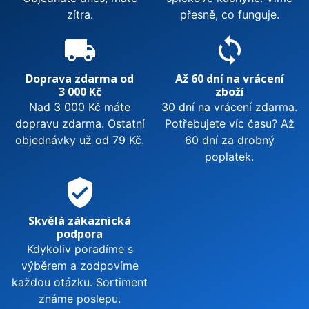
zítra.
přesně, co funguje.
local_shipping
sync
Doprava zdarma od
Až 60 dní na vrácení
3 000 Kč
zboží
Nad 3 000 Kč máte
30 dní na vrácení zdarma.
dopravu zdarma. Ostatní
Potřebujete víc času? Až
objednávky už od 79 Kč.
60 dní za drobný
poplatek.
verified_user
Skvělá zákaznická
podpora
Kdykoliv poradíme s
výběrem a zodpovíme
každou otázku. Sortiment
známe poslepu.