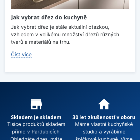
Jak vybrat dřez do kuchyně
Jak vybrat dřez je stále aktuální otázkou,
vzhledem v velikému množství dřezů různých
tvarů a materiálů na trhu.
Číst více
Proč nakupovat u nás?
store_mall_directory
home
Skladem je skladem
30 let zkušeností v oboru
Tisíce produktů skladem
Máme vlastní kuchyňské
přímo v Pardubicích.
studio a vyrábíme
Objednáte dnes, máte
špičkové kuchyně. Víme