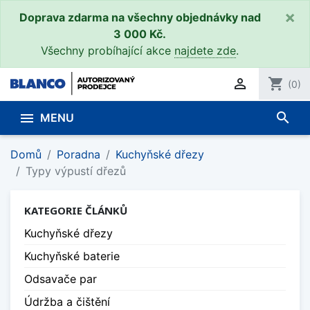
×
Doprava zdarma na všechny objednávky nad
3 000 Kč.
Všechny probíhající akce
najdete zde
.

shopping_cart
(0)
search

MENU
Domů
Poradna
Kuchyňské dřezy
Typy výpustí dřezů
KATEGORIE ČLÁNKŮ
Kuchyňské dřezy
Kuchyňské baterie
Odsavače par
Údržba a čištění