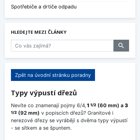
Spotřebiče a drtiče odpadu
HLEDEJTE MEZI ČLÁNKY
search
Zpět na úvodní stránku poradny
Typy výpustí dřezů
Nevíte co znamenají pojmy 6/4,
1
(60 mm) a
3
1/2
(92 mm)
v popiscích dřezů? Granitové i
1/2
nerezové dřezy se vyrábějí s dvěma typy výpustí
- se sítkem a se špuntem.