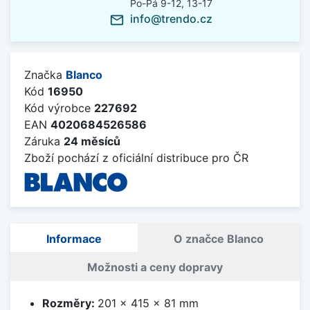
Po-Pá 9-12, 13-17
info@trendo.cz
mail_outline
Značka
Blanco
Kód
16950
Kód výrobce
227692
EAN
4020684526586
Záruka
24 měsíců
Zboží pochází z oficiální distribuce pro ČR
Informace
O značce Blanco
Možnosti a ceny dopravy
Rozměry:
201 x 415 x 81 mm