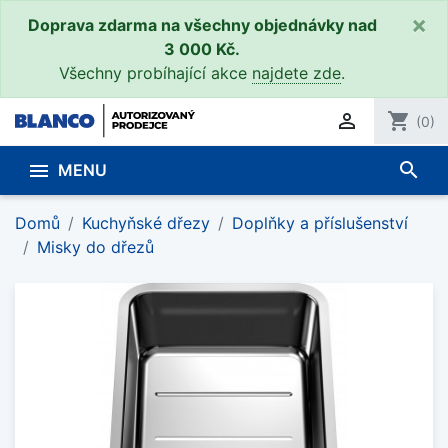
×
Doprava zdarma na všechny objednávky nad
3 000 Kč.
Všechny probíhající akce
najdete zde
.

shopping_cart
(0)
search

MENU
Domů
Kuchyňské dřezy
Doplňky a příslušenství
Misky do dřezů