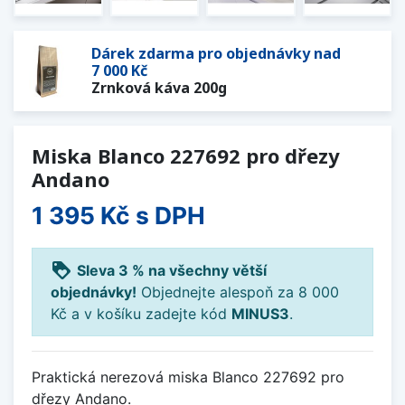
Dárek zdarma pro objednávky nad
7 000 Kč
Zrnková káva 200g
Miska Blanco 227692 pro dřezy
Andano
1 395 Kč
s DPH
loyalty
Sleva 3 % na všechny větší
objednávky!
Objednejte alespoň za 8 000
Kč a v košíku zadejte kód
MINUS3
.
Praktická nerezová miska Blanco 227692 pro
dřezy Andano.