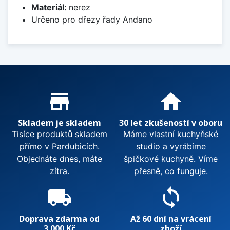
Materiál:
nerez
Určeno pro dřezy řady Andano
Proč nakupovat u nás?
store_mall_directory
home
Skladem je skladem
30 let zkušeností v oboru
Tisíce produktů skladem
Máme vlastní kuchyňské
přímo v Pardubicích.
studio a vyrábíme
Objednáte dnes, máte
špičkové kuchyně. Víme
zítra.
přesně, co funguje.
local_shipping
sync
Doprava zdarma od
Až 60 dní na vrácení
3 000 Kč
zboží