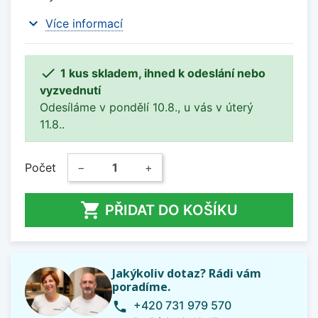
expand_more
Více informací

1 kus skladem, ihned k odeslání nebo
vyzvednutí
Odesíláme v pondělí 10.8., u vás v úterý
11.8..
Počet
−
+

PŘIDAT DO KOŠÍKU
Jakýkoliv dotaz? Rádi vám
poradíme.
+420 731 979 570
phone