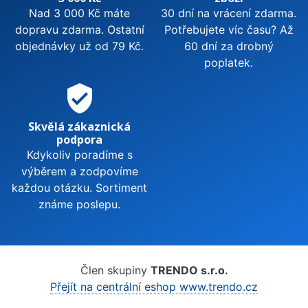
Nad 3 000 Kč máte
30 dní na vrácení zdarma.
dopravu zdarma. Ostatní
Potřebujete víc času? Až
objednávky už od 79 Kč.
60 dní za drobný
poplatek.
verified_user
Skvělá zákaznická
podpora
Kdykoliv poradíme s
výběrem a zodpovíme
každou otázku. Sortiment
známe poslepu.
Člen skupiny
TRENDO s.r.o.
Přejít na centrální eshop www.trendo.cz