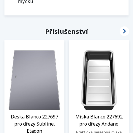
myčku

Příslušenství
Deska Blanco 227697
Miska Blanco 227692
pro dřezy Subline,
pro dřezy Andano
Etagon
Praktická nerezová miska