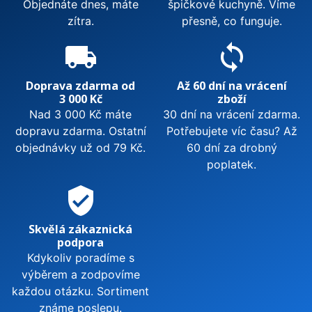
Objednáte dnes, máte
špičkové kuchyně. Víme
zítra.
přesně, co funguje.
local_shipping
sync
Doprava zdarma od
Až 60 dní na vrácení
3 000 Kč
zboží
Nad 3 000 Kč máte
30 dní na vrácení zdarma.
dopravu zdarma. Ostatní
Potřebujete víc času? Až
objednávky už od 79 Kč.
60 dní za drobný
poplatek.
verified_user
Skvělá zákaznická
podpora
Kdykoliv poradíme s
výběrem a zodpovíme
každou otázku. Sortiment
známe poslepu.