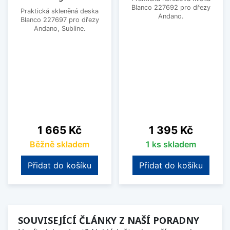
Blanco 227692 pro dřezy
Praktická skleněná deska
Andano.
Blanco 227697 pro dřezy
Andano, Subline.
Cena
Cena
1 665 Kč
1 395 Kč
Běžně skladem
1 ks skladem
Přidat do košíku
Přidat do košíku
SOUVISEJÍCÍ ČLÁNKY Z NAŠÍ PORADNY