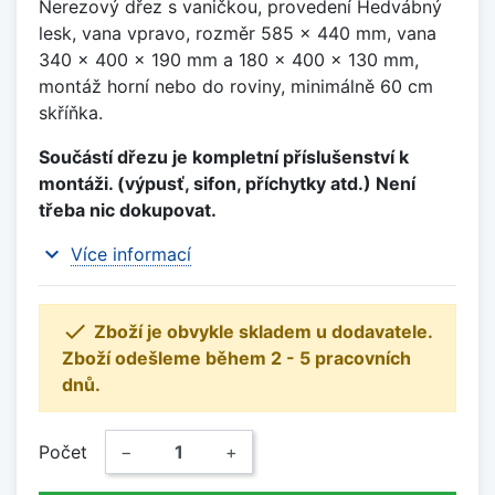
Nerezový dřez s vaničkou, provedení Hedvábný
lesk, vana vpravo, rozměr 585 x 440 mm, vana
340 x 400 x 190 mm a 180 x 400 x 130 mm,
montáž horní nebo do roviny, minimálně 60 cm
skříňka.
Součástí dřezu je kompletní příslušenství k
montáži. (výpusť, sifon, příchytky atd.) Není
třeba nic dokupovat.
expand_more
Více informací

Zboží je obvykle skladem u dodavatele.
Zboží odešleme během 2 - 5 pracovních
dnů.
Počet
−
+