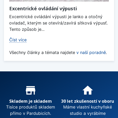
Excentrické ovládání výpusti
Excentrické ovládání výpusti je lanko a otočný
ovladač, kterým se otevírá/zavírá sítková výpusť.
Tento způsob je...
Číst více
Všechny články a témata najdete
v naší poradně
.
Proč nakupovat u nás?
store_mall_directory
home
Skladem je skladem
30 let zkušeností v oboru
Tisíce produktů skladem
Máme vlastní kuchyňské
přímo v Pardubicích.
studio a vyrábíme