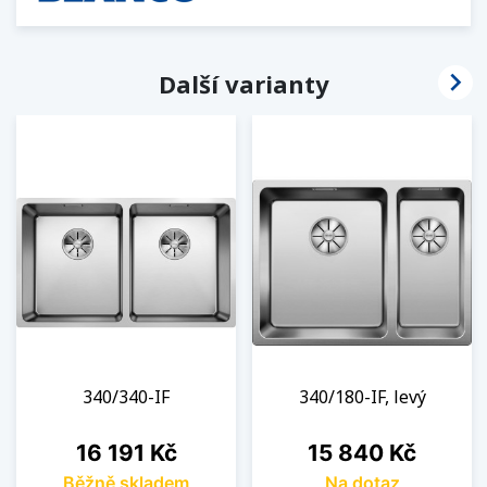

Další varianty
340/340-IF
340/180-IF, levý
Cena
Cena
16 191 Kč
15 840 Kč
Běžně skladem
Na dotaz