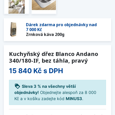
Dárek zdarma pro objednávky nad
7 000 Kč
Zrnková káva 200g
Kuchyňský dřez Blanco Andano
340/180-IF, bez táhla, pravý
15 840 Kč
s DPH
loyalty
Sleva 3 % na všechny větší
objednávky!
Objednejte alespoň za 8 000
Kč a v košíku zadejte kód
MINUS3
.