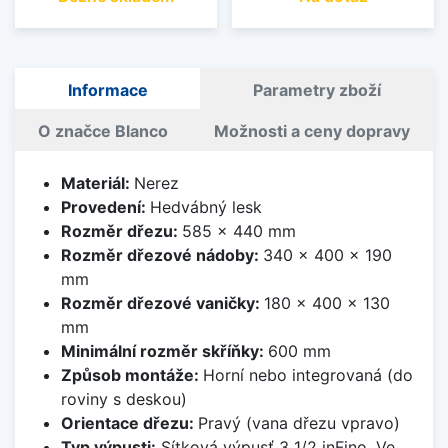
Informace
Parametry zboží
O značce Blanco
Možnosti a ceny dopravy
Materiál:
Nerez
Provedení:
Hedvábný lesk
Rozměr dřezu:
585 x 440 mm
Rozměr dřezové nádoby:
340 x 400 x 190
mm
Rozměr dřezové vaničky:
180 x 400 x 130
mm
Minimální rozměr skříňky:
600 mm
Způsob montáže:
Horní nebo integrovaná (do
roviny s deskou)
Orientace dřezu:
Pravý (vana dřezu vpravo)
Typ výpusti:
Sítková výpusť 3 1/2 inFino. Ve