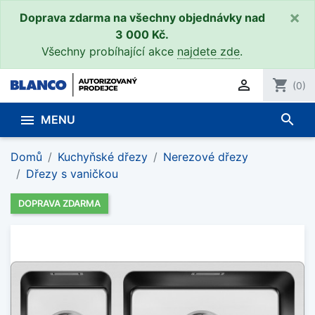
×
Doprava zdarma na všechny objednávky nad
3 000 Kč.
Všechny probíhající akce
najdete zde
.

shopping_cart
(0)
search

MENU
Domů
Kuchyňské dřezy
Nerezové dřezy
Dřezy s vaničkou
DOPRAVA ZDARMA