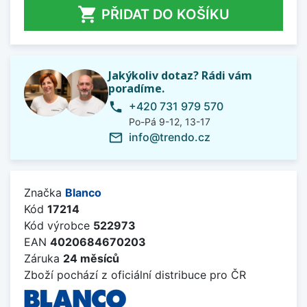

PŘIDAT DO KOŠÍKU
Jakýkoliv dotaz? Rádi vám
poradíme.
+420 731 979 570
phone
Po-Pá 9-12, 13-17
info@trendo.cz
mail_outline
Značka
Blanco
Kód
17214
Kód výrobce
522973
EAN
4020684670203
Záruka
24 měsíců
Zboží pochází z oficiální distribuce pro ČR