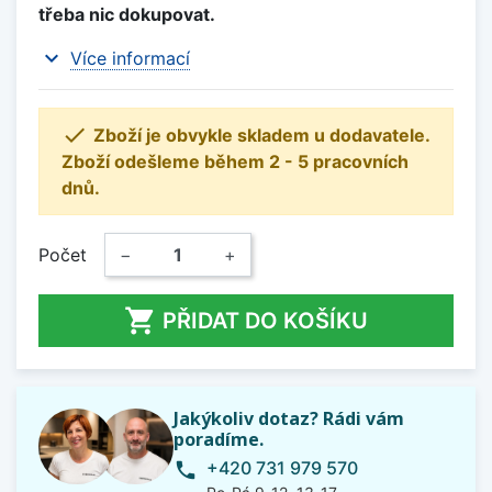
třeba nic dokupovat.
expand_more
Více informací

Zboží je obvykle skladem u dodavatele.
Zboží odešleme během 2 - 5 pracovních
dnů.
Počet
−
+

PŘIDAT DO KOŠÍKU
Jakýkoliv dotaz? Rádi vám
poradíme.
+420 731 979 570
phone