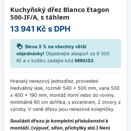
Kuchyňský dřez Blanco Etagon
500-IF/A, s táhlem
13 941 Kč
s DPH
loyalty
Sleva 3 % na všechny větší
objednávky!
Objednejte alespoň za 8 000
Kč a v košíku zadejte kód
MINUS3
.
Hranatý nerezový jednodřez, provedení
Hedvábný lesk, rozměr 540 x 500 mm, vana 500
x 400 x 190 mm, montáž horní nebo do roviny,
minimálně 60 cm skříňka, s excentrem, 2 otvory z
výroby. V ceně dřezu jsou nerezové kolejničky.
Součástí dřezu je kompletní příslušenství k
montáži. (výpusť, sifon, příchytky atd.) Není