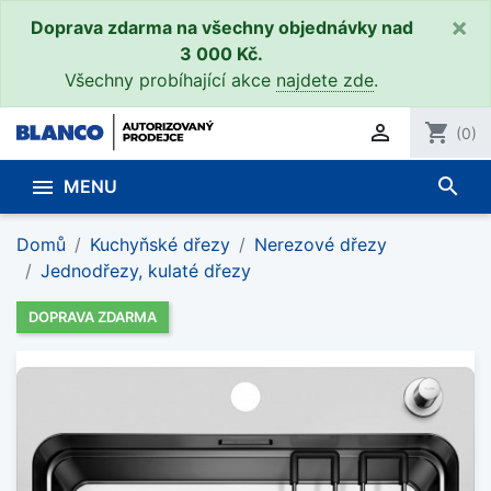
×
Doprava zdarma na všechny objednávky nad
3 000 Kč.
Všechny probíhající akce
najdete zde
.

shopping_cart
(0)
search

MENU
Domů
Kuchyňské dřezy
Nerezové dřezy
Jednodřezy, kulaté dřezy
DOPRAVA ZDARMA