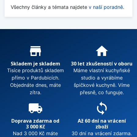
Všechny články a témata najdete
v naší poradně
.
Proč nakupovat u nás?
store_mall_directory
home
Skladem je skladem
30 let zkušeností v oboru
Tisíce produktů skladem
Máme vlastní kuchyňské
přímo v Pardubicích.
studio a vyrábíme
Objednáte dnes, máte
špičkové kuchyně. Víme
zítra.
přesně, co funguje.
local_shipping
sync
Doprava zdarma od
Až 60 dní na vrácení
3 000 Kč
zboží
Nad 3 000 Kč máte
30 dní na vrácení zdarma.