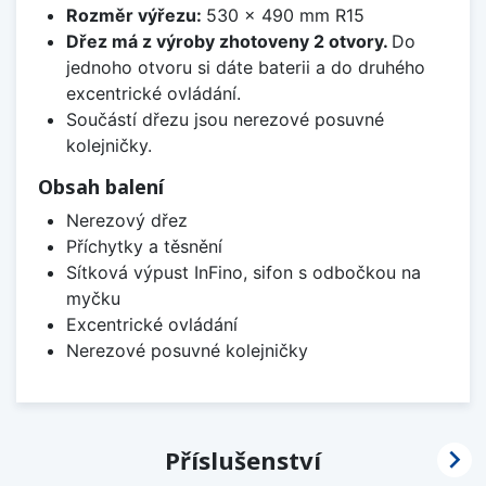
Rozměr výřezu:
530 x 490 mm R15
Dřez má z výroby zhotoveny 2 otvory.
Do
jednoho otvoru si dáte baterii a do druhého
excentrické ovládání.
Součástí dřezu jsou nerezové posuvné
kolejničky.
Obsah balení
Nerezový dřez
Příchytky a těsnění
Sítková výpust InFino, sifon s odbočkou na
myčku
Excentrické ovládání
Nerezové posuvné kolejničky

Příslušenství