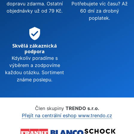
dopravu zdarma. Ostatní
Potřebujete víc času? Až
objednávky už od 79 Kč.
60 dní za drobný
poplatek.
verified_user
Skvělá zákaznická
podpora
Kdykoliv poradíme s
výběrem a zodpovíme
každou otázku. Sortiment
známe poslepu.
Člen skupiny
TRENDO s.r.o.
Přejít na centrální eshop www.trendo.cz