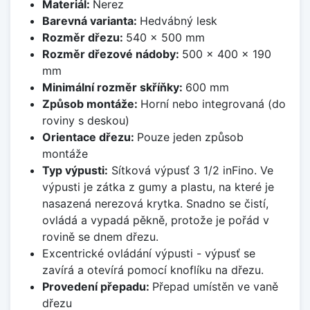
Materiál:
Nerez
Barevná varianta:
Hedvábný lesk
Rozměr dřezu:
540 x 500 mm
Rozměr dřezové nádoby:
500 x 400 x 190
mm
Minimální rozměr skříňky:
600 mm
Způsob montáže:
Horní nebo integrovaná (do
roviny s deskou)
Orientace dřezu:
Pouze jeden způsob
montáže
Typ výpusti:
Sítková výpusť 3 1/2 inFino. Ve
výpusti je zátka z gumy a plastu, na které je
nasazená nerezová krytka. Snadno se čistí,
ovládá a vypadá pěkně, protože je pořád v
rovině se dnem dřezu.
Excentrické ovládání výpusti - výpusť se
zavírá a otevírá pomocí knoflíku na dřezu.
Provedení přepadu:
Přepad umístěn ve vaně
dřezu