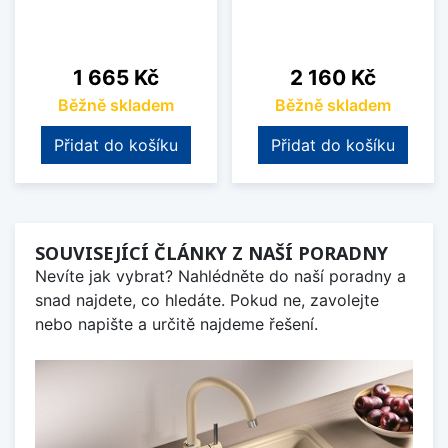
Cena
Cena
1 665 Kč
2 160 Kč
Běžně skladem
Běžně skladem
Přidat do košíku
Přidat do košíku
SOUVISEJÍCÍ ČLÁNKY Z NAŠÍ PORADNY
Nevíte jak vybrat? Nahlédněte do naší poradny a
snad najdete, co hledáte. Pokud ne, zavolejte
nebo napište a určitě najdeme řešení.