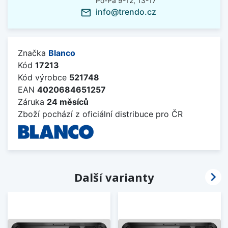
Po-Pá 9-12, 13-17
info@trendo.cz
mail_outline
Značka
Blanco
Kód
17213
Kód výrobce
521748
EAN
4020684651257
Záruka
24 měsíců
Zboží pochází z oficiální distribuce pro ČR

Další varianty