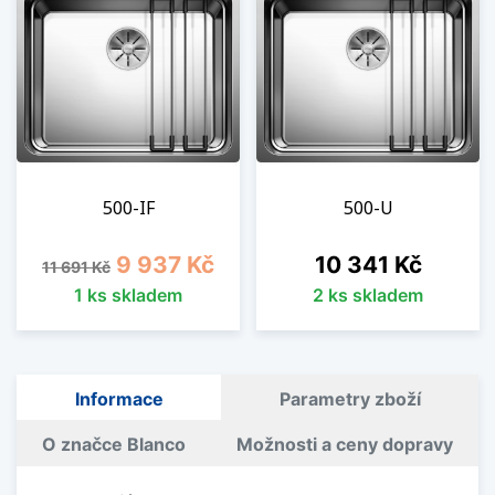
500-IF
500-U
Běžná cena
Cena
Cena
9 937 Kč
10 341 Kč
11 691 Kč
1 ks skladem
2 ks skladem
Informace
Parametry zboží
O značce Blanco
Možnosti a ceny dopravy