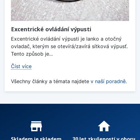
Excentrické ovládání výpusti
Excentrické ovládání výpusti je lanko a otočný
ovladač, kterým se otevírá/zavírá sítková výpusť.
Tento způsob je...
Číst více
Všechny články a témata najdete
v naší poradně
.
Proč nakupovat u nás?
store_mall_directory
home
Skladem je skladem
30 let zkušeností v oboru