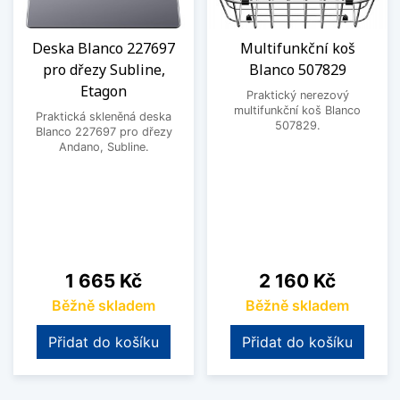
Deska Blanco 227697
Multifunkční koš
pro dřezy Subline,
Blanco 507829
Etagon
Praktický nerezový
multifunkční koš Blanco
Praktická skleněná deska
507829.
Blanco 227697 pro dřezy
Andano, Subline.
Cena
Cena
1 665 Kč
2 160 Kč
Běžně skladem
Běžně skladem
Přidat do košíku
Přidat do košíku