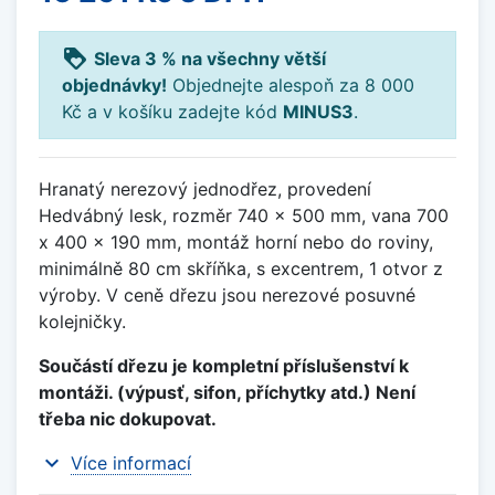
loyalty
Sleva 3 % na všechny větší
objednávky!
Objednejte alespoň za 8 000
Kč a v košíku zadejte kód
MINUS3
.
Hranatý nerezový jednodřez, provedení
Hedvábný lesk, rozměr 740 x 500 mm, vana 700
x 400 x 190 mm, montáž horní nebo do roviny,
minimálně 80 cm skříňka, s excentrem, 1 otvor z
výroby. V ceně dřezu jsou nerezové posuvné
kolejničky.
Součástí dřezu je kompletní příslušenství k
montáži. (výpusť, sifon, příchytky atd.) Není
třeba nic dokupovat.
expand_more
Více informací