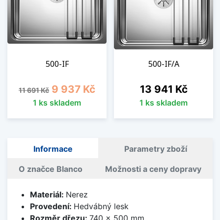
500-IF
500-IF/A
Běžná cena
Cena
Cena
9 937 Kč
13 941 Kč
11 691 Kč
1 ks skladem
1 ks skladem
Informace
Parametry zboží
O značce Blanco
Možnosti a ceny dopravy
Materiál:
Nerez
Provedení:
Hedvábný lesk
Rozměr dřezu:
740 x 500 mm