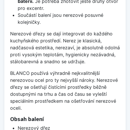
baterii.
Je potřeba zhotovit ještě druhý otvor
pro excentr.
Součástí balení jsou nerezové posuvné
kolejničky.
Nerezové dřezy se dají integrovat do každého
kuchyňského prostředí. Nerez je klasická,
nadčasová estetika, nerezaví, je absolutně odolná
proti vysokým teplotám, hygienicky nezávadná,
stálobarevná a snadno se udržuje.
BLANCO používá výhradně nejkvalitnější
nerezovou ocel pro ty nejvyšší nároky. Nerezové
dřezy se ošetřují čistícími prostředky běžně
dostupnými na trhu a čas od času se vyleští
speciálním prostředkem na ošetřování nerezové
oceli.
Obsah balení
Nerezový dřez