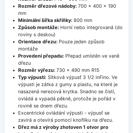
Rozměr dřezové nádoby:
700 x 400 x 190
mm
Minimální šířka skříňky:
800 mm
Způsob montáže:
Horní nebo integrovaná (do
roviny s deskou)
Orientace dřezu:
Pouze jeden způsob
montáže
Provedení přepadu:
Přepad umístěn ve vaně
dřezu
Rozměr výřezu:
730 x 490 mm R15
Typ výpusti:
Sítková výpusť 3 1/2 inFino. Ve
výpusti je zátka z gumy a plastu, na které je
nasazená nerezová krytka. Snadno se čistí,
ovládá a vypadá pěkně, protože je pořád v
rovině se dnem dřezu.
Excentrické ovládání výpusti - výpusť se
zavírá a otevírá pomocí knoflíku na dřezu.
Dřez má z výroby zhotoven 1 otvor pro