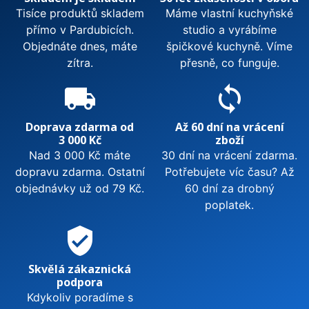
Tisíce produktů skladem
Máme vlastní kuchyňské
přímo v Pardubicích.
studio a vyrábíme
Objednáte dnes, máte
špičkové kuchyně. Víme
zítra.
přesně, co funguje.
local_shipping
sync
Doprava zdarma od
Až 60 dní na vrácení
3 000 Kč
zboží
Nad 3 000 Kč máte
30 dní na vrácení zdarma.
dopravu zdarma. Ostatní
Potřebujete víc času? Až
objednávky už od 79 Kč.
60 dní za drobný
poplatek.
verified_user
Skvělá zákaznická
podpora
Kdykoliv poradíme s