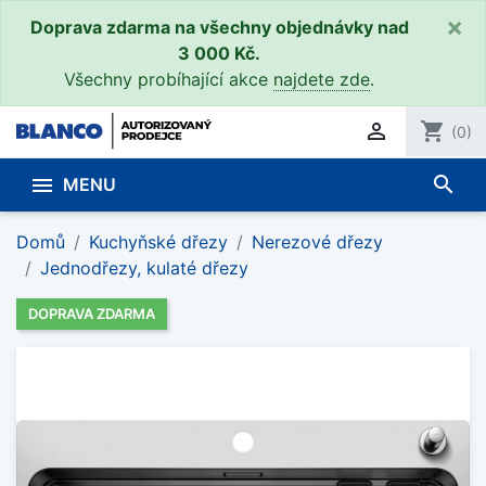
×
Doprava zdarma na všechny objednávky nad
3 000 Kč.
Všechny probíhající akce
najdete zde
.

shopping_cart
(0)
search

MENU
Domů
Kuchyňské dřezy
Nerezové dřezy
Jednodřezy, kulaté dřezy
DOPRAVA ZDARMA