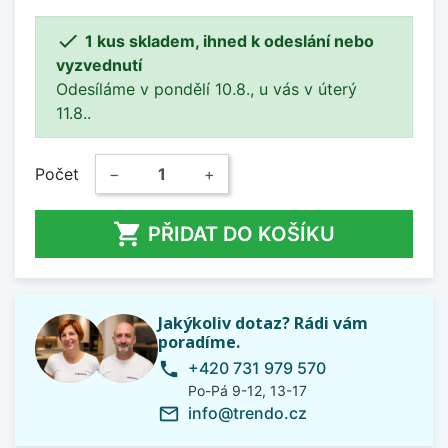

1 kus skladem, ihned k odeslání nebo
vyzvednutí
Odesíláme v pondělí 10.8., u vás v úterý
11.8..
Počet
−
+

PŘIDAT DO KOŠÍKU
Jakýkoliv dotaz? Rádi vám
poradíme.
+420 731 979 570
phone
Po-Pá 9-12, 13-17
info@trendo.cz
mail_outline