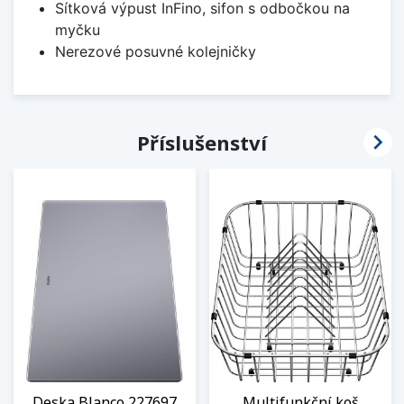
Sítková výpust InFino, sifon s odbočkou na
myčku
Nerezové posuvné kolejničky

Příslušenství
Deska Blanco 227697
Multifunkční koš