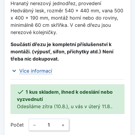
Hranatý nerezový jednodřez, provedení
Hedvábný lesk, rozměr 540 x 440 mm, vana 500
x 400 x 190 mm, montáž horní nebo do roviny,
minimálně 60 cm skříňka. V ceně dřezu jsou
nerezové kolejničky.
Součástí dřezu je kompletní příslušenství k
montáži. (výpusť, sifon, příchytky atd.) Není
třeba nic dokupovat.
expand_more
Více informací

1 kus skladem, ihned k odeslání nebo
vyzvednutí
Odesíláme zítra (10.8.), u vás v úterý 11.8..
Počet
−
+