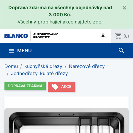
×
Doprava zdarma na všechny objednávky nad
3 000 Kč.
Všechny probíhající akce
najdete zde
.

shopping_cart
(0)
search

MENU
Domů
Kuchyňské dřezy
Nerezové dřezy
Jednodřezy, kulaté dřezy
local_offer
DOPRAVA ZDARMA
AKCE