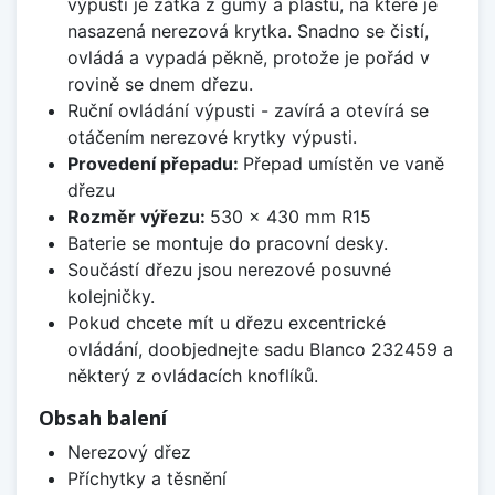
výpusti je zátka z gumy a plastu, na které je
nasazená nerezová krytka. Snadno se čistí,
ovládá a vypadá pěkně, protože je pořád v
rovině se dnem dřezu.
Ruční ovládání výpusti - zavírá a otevírá se
otáčením nerezové krytky výpusti.
Provedení přepadu:
Přepad umístěn ve vaně
dřezu
Rozměr výřezu:
530 x 430 mm R15
Baterie se montuje do pracovní desky.
Součástí dřezu jsou nerezové posuvné
kolejničky.
Pokud chcete mít u dřezu excentrické
ovládání, doobjednejte sadu Blanco 232459 a
některý z ovládacích knoflíků.
Obsah balení
Nerezový dřez
Příchytky a těsnění