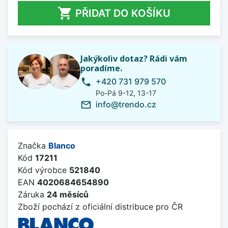

PŘIDAT DO KOŠÍKU
Jakýkoliv dotaz? Rádi vám
poradíme.
+420 731 979 570
phone
Po-Pá 9-12, 13-17
info@trendo.cz
mail_outline
Značka
Blanco
Kód
17211
Kód výrobce
521840
EAN
4020684654890
Záruka
24 měsíců
Zboží pochází z oficiální distribuce pro ČR