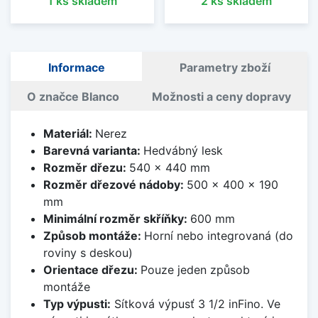
1 ks skladem
2 ks skladem
Informace
Parametry zboží
O značce Blanco
Možnosti a ceny dopravy
Materiál:
Nerez
Barevná varianta:
Hedvábný lesk
Rozměr dřezu:
540 x 440 mm
Rozměr dřezové nádoby:
500 x 400 x 190
mm
Minimální rozměr skříňky:
600 mm
Způsob montáže:
Horní nebo integrovaná (do
roviny s deskou)
Orientace dřezu:
Pouze jeden způsob
montáže
Typ výpusti:
Sítková výpusť 3 1/2 inFino. Ve