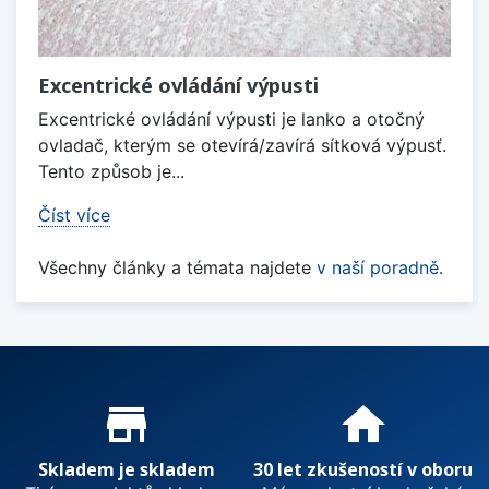
Excentrické ovládání výpusti
Excentrické ovládání výpusti je lanko a otočný
ovladač, kterým se otevírá/zavírá sítková výpusť.
Tento způsob je...
Číst více
Všechny články a témata najdete
v naší poradně
.
Proč nakupovat u nás?
store_mall_directory
home
Skladem je skladem
30 let zkušeností v oboru