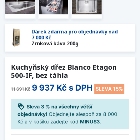
Dárek zdarma pro objednávky nad
7 000 Kč
Zrnková káva 200g
Kuchyňský dřez Blanco Etagon
500-IF, bez táhla
9 937 Kč
s DPH
SLEVA 15%
11 691 Kč
loyalty
Sleva 3 % na všechny větší
objednávky!
Objednejte alespoň za 8 000
Kč a v košíku zadejte kód
MINUS3
.