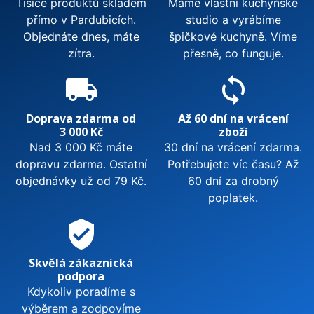
Tisíce produktů skladem
Máme vlastní kuchyňské
přímo v Pardubicích.
studio a vyrábíme
Objednáte dnes, máte
špičkové kuchyně. Víme
zítra.
přesně, co funguje.
local_shipping
sync
Doprava zdarma od
Až 60 dní na vrácení
3 000 Kč
zboží
Nad 3 000 Kč máte
30 dní na vrácení zdarma.
dopravu zdarma. Ostatní
Potřebujete víc času? Až
objednávky už od 79 Kč.
60 dní za drobný
poplatek.
verified_user
Skvělá zákaznická
podpora
Kdykoliv poradíme s
výběrem a zodpovíme