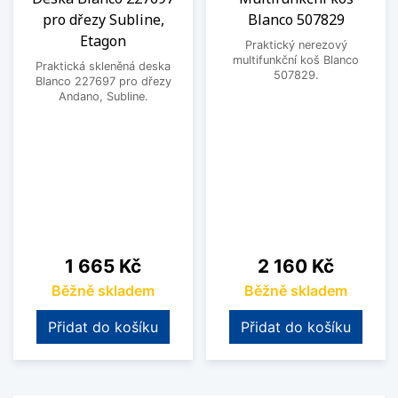
pro dřezy Subline,
Blanco 507829
Etagon
Praktický nerezový
multifunkční koš Blanco
Praktická skleněná deska
507829.
Blanco 227697 pro dřezy
Andano, Subline.
Cena
Cena
1 665 Kč
2 160 Kč
Běžně skladem
Běžně skladem
Přidat do košíku
Přidat do košíku