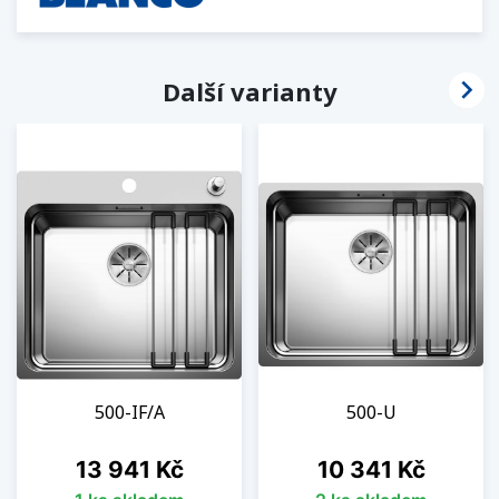

Další varianty
500-IF/A
500-U
Cena
Cena
13 941 Kč
10 341 Kč