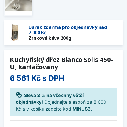
Dárek zdarma pro objednávky nad
7 000 Kč
Zrnková káva 200g
Kuchyňský dřez Blanco Solis 450-
U, kartáčovaný
6 561 Kč
s DPH
loyalty
Sleva 3 % na všechny větší
objednávky!
Objednejte alespoň za 8 000
Kč a v košíku zadejte kód
MINUS3
.