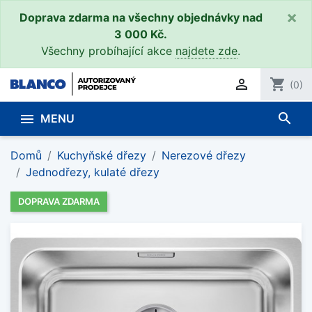
×
Doprava zdarma na všechny objednávky nad
3 000 Kč.
Všechny probíhající akce
najdete zde
.

shopping_cart
(0)
search

MENU
Domů
Kuchyňské dřezy
Nerezové dřezy
Jednodřezy, kulaté dřezy
DOPRAVA ZDARMA