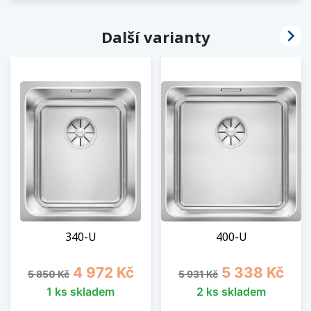

Další varianty
340-U
400-U
Běžná cena
Cena
Běžná cena
Cena
4 972 Kč
5 338 Kč
5 850 Kč
5 931 Kč
1 ks skladem
2 ks skladem