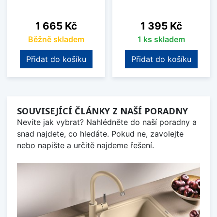
Cena
Cena
1 665 Kč
1 395 Kč
Běžně skladem
1 ks skladem
Přidat do košíku
Přidat do košíku
SOUVISEJÍCÍ ČLÁNKY Z NAŠÍ PORADNY
Nevíte jak vybrat? Nahlédněte do naší poradny a
snad najdete, co hledáte. Pokud ne, zavolejte
nebo napište a určitě najdeme řešení.