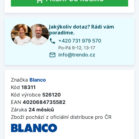
Jakýkoliv dotaz? Rádi vám
poradíme.
+420 731 979 570
phone
Po-Pá 9-12, 13-17
info@trendo.cz
mail_outline
Značka
Blanco
Kód
18311
Kód výrobce
526120
EAN
4020684735582
Záruka
24 měsíců
Zboží pochází z oficiální distribuce pro ČR