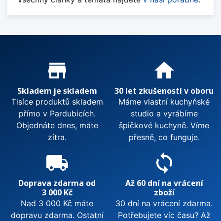
Proč nakupovat u nás?
store_mall_directory
home
Skladem je skladem
30 let zkušeností v oboru
Tisíce produktů skladem
Máme vlastní kuchyňské
přímo v Pardubicích.
studio a vyrábíme
Objednáte dnes, máte
špičkové kuchyně. Víme
zítra.
přesně, co funguje.
local_shipping
sync
Doprava zdarma od
Až 60 dní na vrácení
3 000 Kč
zboží
Nad 3 000 Kč máte
30 dní na vrácení zdarma.
dopravu zdarma. Ostatní
Potřebujete víc času? Až