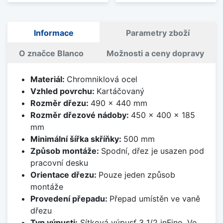
Informace
Parametry zboží
O značce Blanco
Možnosti a ceny dopravy
Materiál:
Chromniklová ocel
Vzhled povrchu:
Kartáčovaný
Rozměr dřezu:
490 x 440 mm
Rozměr dřezové nádoby:
450 x 400 x 185
mm
Minimální šířka skříňky:
500 mm
Způsob montáže:
Spodní, dřez je usazen pod
pracovní desku
Orientace dřezu:
Pouze jeden způsob
montáže
Provedení přepadu:
Přepad umístěn ve vaně
dřezu
Typ výpusti:
Sítková výpusť 3 1/2 inFino. Ve