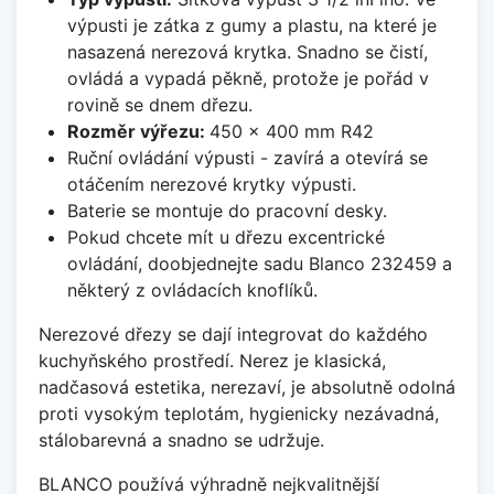
výpusti je zátka z gumy a plastu, na které je
nasazená nerezová krytka. Snadno se čistí,
ovládá a vypadá pěkně, protože je pořád v
rovině se dnem dřezu.
Rozměr výřezu:
450 x 400 mm R42
Ruční ovládání výpusti - zavírá a otevírá se
otáčením nerezové krytky výpusti.
Baterie se montuje do pracovní desky.
Pokud chcete mít u dřezu excentrické
ovládání, doobjednejte sadu Blanco 232459 a
některý z ovládacích knoflíků.
Nerezové dřezy se dají integrovat do každého
kuchyňského prostředí. Nerez je klasická,
nadčasová estetika, nerezaví, je absolutně odolná
proti vysokým teplotám, hygienicky nezávadná,
stálobarevná a snadno se udržuje.
BLANCO používá výhradně nejkvalitnější