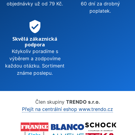
objednávky už od 79 Kč.
60 dní za drobný
poplatek.
verified_user
Skvělá zákaznická
podpora
Kdykoliv poradíme s
výběrem a zodpovíme
každou otázku. Sortiment
známe poslepu.
Člen skupiny
TRENDO s.r.o.
Přejít na centrální eshop www.trendo.cz