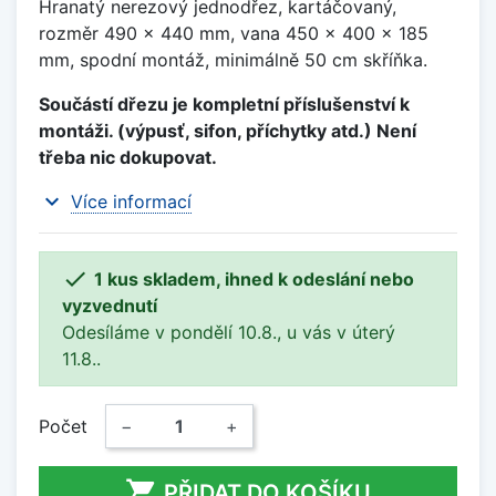
Hranatý nerezový jednodřez, kartáčovaný,
rozměr 490 x 440 mm, vana 450 x 400 x 185
mm, spodní montáž, minimálně 50 cm skříňka.
Součástí dřezu je kompletní příslušenství k
montáži. (výpusť, sifon, příchytky atd.) Není
třeba nic dokupovat.
expand_more
Více informací

1 kus skladem, ihned k odeslání nebo
vyzvednutí
Odesíláme v pondělí 10.8., u vás v úterý
11.8..
Počet
−
+

PŘIDAT DO KOŠÍKU