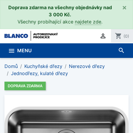
×
Doprava zdarma na všechny objednávky nad
3 000 Kč.
Všechny probíhající akce
najdete zde
.

shopping_cart
(0)
search

MENU
Domů
Kuchyňské dřezy
Nerezové dřezy
Jednodřezy, kulaté dřezy
DOPRAVA ZDARMA