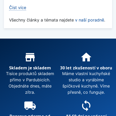
Číst více
Všechny články a témata najdete
v naší poradně
.
Proč nakupovat u nás?
store_mall_directory
home
Skladem je skladem
30 let zkušeností v oboru
Tisíce produktů skladem
Máme vlastní kuchyňské
přímo v Pardubicích.
studio a vyrábíme
Objednáte dnes, máte
špičkové kuchyně. Víme
zítra.
přesně, co funguje.
local_shipping
sync