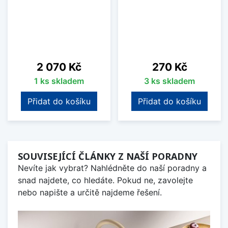
Cena
Cena
2 070 Kč
270 Kč
1 ks skladem
3 ks skladem
Přidat do košíku
Přidat do košíku
SOUVISEJÍCÍ ČLÁNKY Z NAŠÍ PORADNY
Nevíte jak vybrat? Nahlédněte do naší poradny a
snad najdete, co hledáte. Pokud ne, zavolejte
nebo napište a určitě najdeme řešení.