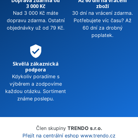
Doprava zdarma od
Až 60 dní na vrácení
3 000 Kč
zboží
Nad 3 000 Kč máte
30 dní na vrácení zdarma.
dopravu zdarma. Ostatní
Potřebujete víc času? Až
objednávky už od 79 Kč.
60 dní za drobný
poplatek.
verified_user
Skvělá zákaznická
podpora
Kdykoliv poradíme s
výběrem a zodpovíme
každou otázku. Sortiment
známe poslepu.
Člen skupiny
TRENDO s.r.o.
Přejít na centrální eshop www.trendo.cz