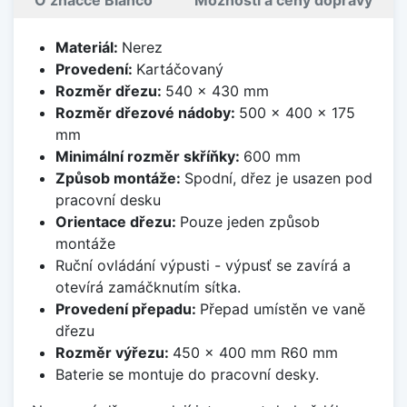
O značce Blanco
Možnosti a ceny dopravy
Materiál:
Nerez
Provedení:
Kartáčovaný
Rozměr dřezu:
540 x 430 mm
Rozměr dřezové nádoby:
500 x 400 x 175
mm
Minimální rozměr skříňky:
600 mm
Způsob montáže:
Spodní, dřez je usazen pod
pracovní desku
Orientace dřezu:
Pouze jeden způsob
montáže
Ruční ovládání výpusti - výpusť se zavírá a
otevírá zamáčknutím sítka.
Provedení přepadu:
Přepad umístěn ve vaně
dřezu
Rozměr výřezu:
450 x 400 mm R60 mm
Baterie se montuje do pracovní desky.