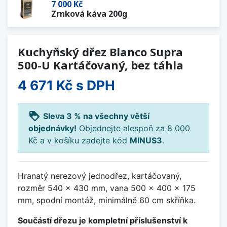
7 000 Kč
Zrnková káva 200g
Kuchyňský dřez Blanco Supra
500-U Kartáčovaný, bez táhla
4 671 Kč
s DPH
loyalty
Sleva 3 % na všechny větší
objednávky!
Objednejte alespoň za 8 000
Kč a v košíku zadejte kód
MINUS3
.
Hranatý nerezový jednodřez, kartáčovaný,
rozměr 540 x 430 mm, vana 500 x 400 x 175
mm, spodní montáž, minimálně 60 cm skříňka.
Součástí dřezu je kompletní příslušenství k