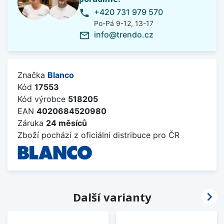
+420 731 979 570
phone
Po-Pá 9-12, 13-17
info@trendo.cz
mail_outline
Značka
Blanco
Kód
17553
Kód výrobce
518205
EAN
4020684520980
Záruka
24 měsíců
Zboží pochází z oficiální distribuce pro ČR

Další varianty