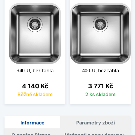
340-U, bez táhla
400-U, bez táhla
Cena
Cena
4 140 Kč
3 771 Kč
Běžně skladem
2 ks skladem
Informace
Parametry zboží