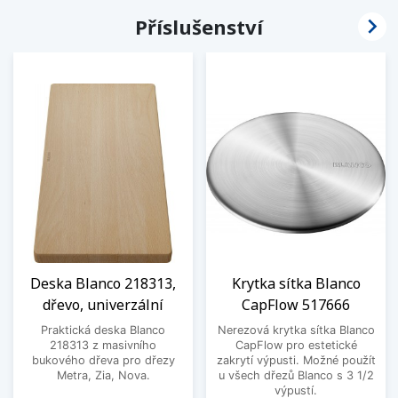

Příslušenství
Deska Blanco 218313,
Krytka sítka Blanco
dřevo, univerzální
CapFlow 517666
Praktická deska Blanco
Nerezová krytka sítka Blanco
218313 z masivního
CapFlow pro estetické
bukového dřeva pro dřezy
zakrytí výpusti. Možné použít
Metra, Zia, Nova.
u všech dřezů Blanco s 3 1/2
výpustí.