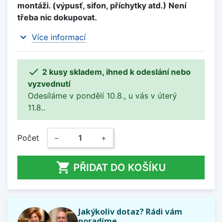
montáži. (výpusť, sifon, příchytky atd.) Není
třeba nic dokupovat.
expand_more
Více informací

2 kusy skladem, ihned k odeslání nebo
vyzvednutí
Odesíláme v pondělí 10.8., u vás v úterý
11.8..
Počet
−
+

PŘIDAT DO KOŠÍKU
Jakýkoliv dotaz? Rádi vám
poradíme.