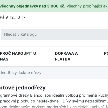
všechny objednávky nad 3 000 Kč.
Všechny probíhající a
Pá 9-12, 13-17
PROČ NAKOUPIT U
DOPRAVA A
P
NÁS
PLATBA
dnodřezy, kulaté dřezy
itové jednodřezy
 granitové dřezy Blanco jsou ideální volbou pro menší kuc
 pracovní plochu co nejefektivněji. Díky svému netradičním
vým designovým prvkem moderních i klasických kuchyní. M