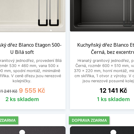
ký dřez Blanco Etagon 500-
Kuchyňský dřez Blanco E
U Bílá soft
Černá, bez excentr
ranitový jednodřez, provedení Bílá
Hranatý granitový jednodřez, 
ozměr 530 x 460 mm, vana 500 x
Černá, rozměr 600 x 510 mm, v
00 mm, spodní montáž, minimálně
370 x 220 mm, horní montáž, mi
říňka. V ceně dřezu jsou nerezové
cm skříňka, 1 otvor z výroby. V 
kolejničky.
jsou nerezové posuvné kolej
Běžná cena
Cena
Cena
9 555 Kč
12 141 Kč
11 241 Kč
2 ks skladem
1 ks skladem
 ZDARMA
DOPRAVA ZDARMA