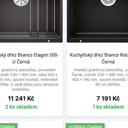
ký dřez Blanco Etagon 500-
Kuchyňský dřez Blanco Ro
U Černá
Černá
 granitový jednodřez, provedení
Hranatý granitový jednodřez, 
rozměr 530 x 460 mm, vana 500 x
Černá, rozměr 530 x 460 mm, v
00 mm, spodní montáž, minimálně
400 x 190 mm, spodní montáž, 
říňka. V ceně dřezu jsou nerezové
60 cm skříňka.
kolejničky.
Cena
Cena
11 241 Kč
7 191 Kč
2 ks skladem
1 ks skladem
 ZDARMA
DOPRAVA ZDARMA