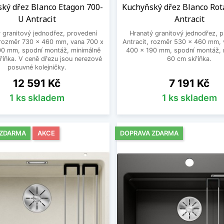
ký dřez Blanco Etagon 700-
Kuchyňský dřez Blanco Ro
U Antracit
Antracit
 granitový jednodřez, provedení
Hranatý granitový jednodřez, 
 rozměr 730 x 460 mm, vana 700 x
Antracit, rozměr 530 x 460 mm, 
00 mm, spodní montáž, minimálně
400 x 190 mm, spodní montáž, 
říňka. V ceně dřezu jsou nerezové
60 cm skříňka.
posuvné kolejničky.
Cena
Cena
12 591 Kč
7 191 Kč
1 ks skladem
1 ks skladem
 ZDARMA
AKCE
DOPRAVA ZDARMA