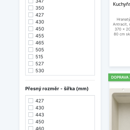
347
Kuchyňs
350
427
Hranatý
430
Antracit,
450
370 x 2
80 cm sk
455
465
505
515
527
530
543
DOPRAVA
585
Přesný rozměr - šířka (mm)
591
600
427
605
430
615
443
690
450
700
460