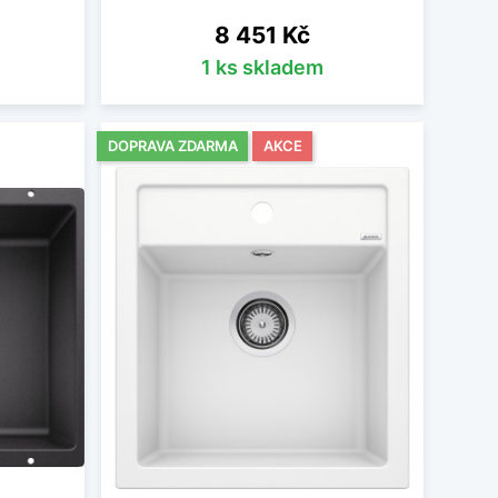
Cena
8 451 Kč
1 ks skladem
DOPRAVA ZDARMA
AKCE