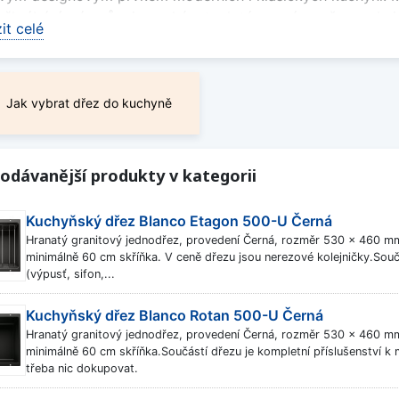
oškrábání, nárazům i vysokým teplotám a zároveň se velmi
it celé
tní rozměry kulatých dřezů poskytují dostatek prostoru 
a do domácností s myčkou nádobí nebo všude tam, kde je
tě.
Jak vybrat dřez do kuchyně
ybrat kulatý granitový dřez
běru doporučujeme zohlednit velikost skříňky, způsob mont
odávanější produkty v kategorii
ostupné v několika odstínech SILGRANIT®, které snadno sl
ním kuchyně. Pokud hledáte jiný tvar, prohlédněte si také
Kuchyňský dřez Blanco Etagon 500-U Černá
aktní řešení s originálním vzhledem
Hranatý granitový jednodřez, provedení Černá, rozměr 530 x 460 
minimálně 60 cm skříňka. V ceně dřezu jsou nerezové kolejničky.Součá
 granitové dřezy Blanco spojují kvalitní zpracování, dlouh
(výpusť, sifon,...
 pro každého, kdo hledá praktický dřez s netradičním vzh
Kuchyňský dřez Blanco Rotan 500-U Černá
it méně
Hranatý granitový jednodřez, provedení Černá, rozměr 530 x 460 
minimálně 60 cm skříňka.Součástí dřezu je kompletní příslušenství k m
třeba nic dokupovat.