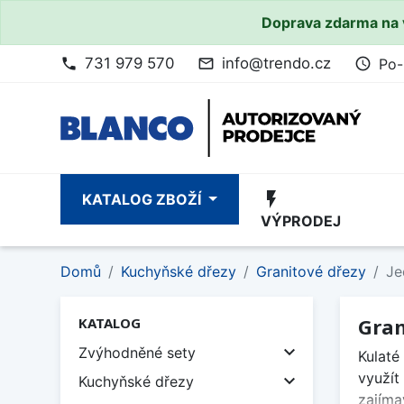
Doprava zdarma na 
731 979 570
info@trendo.cz
Po-
phone
mail_outline
access_time
flash_on
KATALOG ZBOŽÍ
VÝPRODEJ
Domů
Kuchyňské dřezy
Granitové dřezy
Je
Gran
KATALOG

Zvýhodněné sety
Kulaté
využít

Kuchyňské dřezy
zajíma