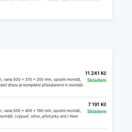
 snadno udržuje.
pro běžné každodenní používání. Jsou vhodné
 kladen důraz na úsporu místa bez kompromisů
áže i barevné provedení. Kulaté dřezy Blanco
adíte s
dřezovou baterií Blanco
i ostatním
 kompletní nabídku
granitových dřezů Blanco
.
11 241 Kč
mm, vana 500 x 370 x 200 mm, spodní montáž,
Skladem
stí dřezu je kompletní příslušenství k montáži.
ou životnost a nadčasový design. Jsou skvělou
ledem a minimálními nároky na údržbu.
7 191 Kč
mm, vana 500 x 400 x 190 mm, spodní montáž,
Skladem
ontáži. (výpusť, sifon, příchytky atd.) Není