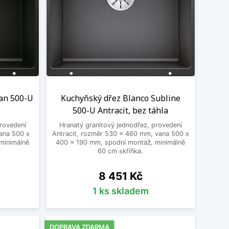
tan 500-U
Kuchyňský dřez Blanco Subline
500-U Antracit, bez táhla
provedení
Hranatý granitový jednodřez, provedení
ana 500 x
Antracit, rozměr 530 x 460 mm, vana 500 x
minimálně
400 x 190 mm, spodní montáž, minimálně
60 cm skříňka.
Cena
8 451 Kč
1 ks skladem
DOPRAVA ZDARMA