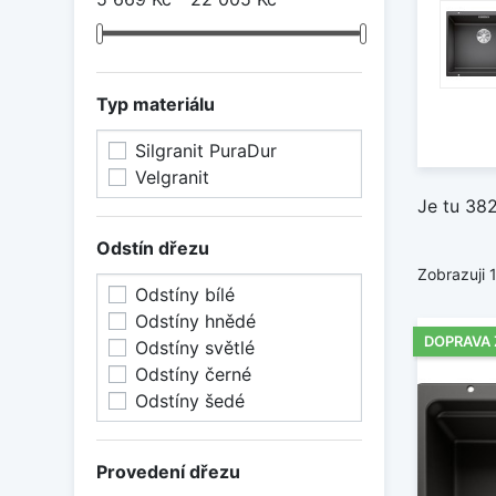
Typ materiálu
Silgranit PuraDur
Velgranit
Je tu 38
Odstín dřezu
Zobrazuji 
Odstíny bílé
Odstíny hnědé
DOPRAVA
Odstíny světlé
Odstíny černé
Odstíny šedé
Provedení dřezu