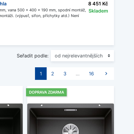
hla
8 451 Kč
0 mm, vana 500 x 400 x 190 mm, spodní montáž,
Skladem
ontáži. (výpusť, sifon, příchytky atd.) Není
Seřadit podle:
Další
1
2
3
…
16

DOPRAVA ZDARMA