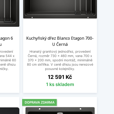
tagon 6
Kuchyňský dřez Blanco Etagon 700-
u
U Černá
provedení
Hranatý granitový jednodřez, provedení
ana 544 x
Černá, rozměr 730 x 460 mm, vana 700 x
nimálně 60
370 x 200 mm, spodní montáž, minimálně
ceně dřezu
80 cm skříňka. V ceně dřezu jsou nerezové
ničky.
posuvné kolejničky.
Cena
12 591 Kč
1 ks skladem
DOPRAVA ZDARMA