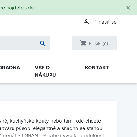
×
kce
najdete zde
.

Přihlásit se

shopping_cart
Košík
(0)
ORADNA
VŠE O
KONTAKT
NÁKUPU
hyně, kuchyňské kouty nebo tam, kde chcete
u tvaru působí elegantně a snadno se stanou
ateriál SILGRANIT® nabízí vysokou odolnost