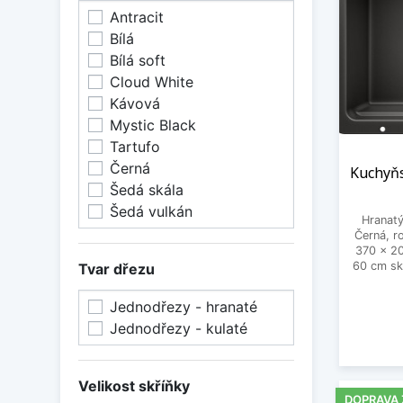
Antracit
Bílá
Bílá soft
Cloud White
Kávová
Mystic Black
Tartufo
Černá
Kuchyňs
Šedá skála
Šedá vulkán
Hranatý
Černá, 
370 x 2
60 cm sk
Tvar dřezu
Jednodřezy - hranaté
Jednodřezy - kulaté
Velikost skříňky
DOPRAVA