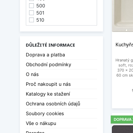
730
500
756
501
780
510
805
815
830
Kuchyňs
DŮLEŽITÉ INFORMACE
860
896
Doprava a platba
Hranatý g
Obchodní podmínky
soft, r
370 x 2
O nás
60 cm sk
Proč nakoupit u nás
Katalogy ke stažení
Ochrana osobních údajů
Soubory cookies
DOPRAVA
Vše o nákupu
Poradna