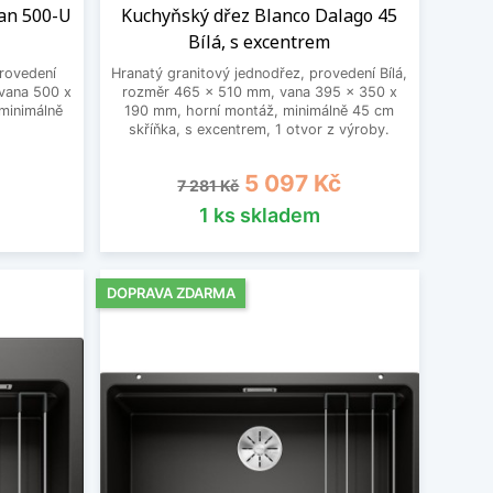
tan 500-U
Kuchyňský dřez Blanco Dalago 45
Bílá, s excentrem
provedení
Hranatý granitový jednodřez, provedení Bílá,
vana 500 x
rozměr 465 x 510 mm, vana 395 x 350 x
minimálně
190 mm, horní montáž, minimálně 45 cm
skříňka, s excentrem, 1 otvor z výroby.
Běžná cena
Cena
5 097 Kč
7 281 Kč
1 ks skladem
DOPRAVA ZDARMA