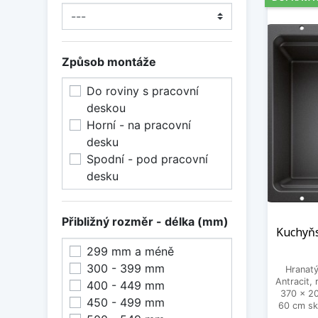
Způsob montáže
Do roviny s pracovní
deskou
Horní - na pracovní
desku
Spodní - pod pracovní
desku
Přibližný rozměr - délka (mm)
Kuchyňs
299 mm a méně
300 - 399 mm
Hranatý
Antracit,
400 - 449 mm
370 x 2
450 - 499 mm
60 cm sk