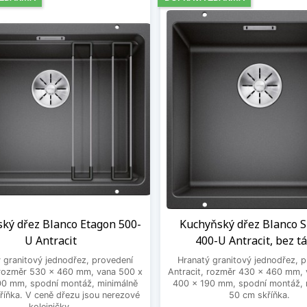
ký dřez Blanco Etagon 500-
Kuchyňský dřez Blanco S
U Antracit
400-U Antracit, bez t
 granitový jednodřez, provedení
Hranatý granitový jednodřez, 
 rozměr 530 x 460 mm, vana 500 x
Antracit, rozměr 430 x 460 mm, 
00 mm, spodní montáž, minimálně
400 x 190 mm, spodní montáž, 
říňka. V ceně dřezu jsou nerezové
50 cm skříňka.
kolejničky.