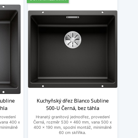
ubline
Kuchyňský dřez Blanco Subline
áhla
500-U Černá, bez táhla
provedení
Hranatý granitový jednodřez, provedení
vana 400 x
Černá, rozměr 530 x 460 mm, vana 500 x
minimálně
400 x 190 mm, spodní montáž, minimálně
60 cm skříňka.