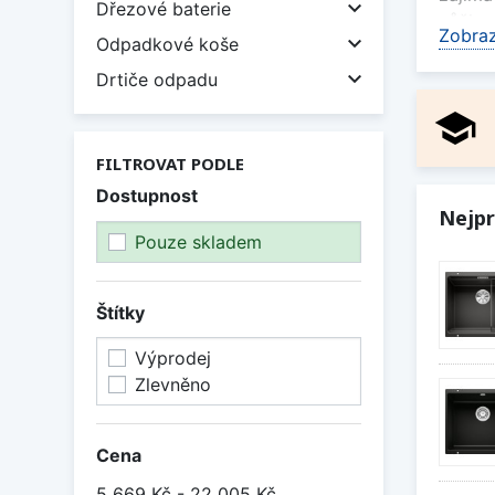

Dřezové baterie
vůči p
Zobraz

Odpadkové koše
Kompak

Drtiče odpadu
zejmén
school
v kvali
Jak v
FILTROVAT PODLE
Dostupnost
Při vý
Nejpr
jsou d
Pouze skladem
vybave
Komp
Štítky
Kulaté
volbou
Výprodej
Zlevněno
Zobraz
Cena
5 669 Kč - 22 005 Kč