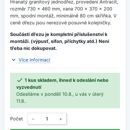
Hranatý granitový jednodřez, provedení Antracit,
rozměr 730 x 460 mm, vana 700 x 370 x 200
mm, spodní montáž, minimálně 80 cm skříňka. V
ceně dřezu jsou nerezové posuvné kolejničky.
Součástí dřezu je kompletní příslušenství k
montáži. (výpusť, sifon, příchytky atd.) Není
třeba nic dokupovat.
expand_more
Více informací

1 kus skladem, ihned k odeslání nebo
vyzvednutí
Odesíláme v pondělí 10.8., u vás v úterý
11.8..
Počet
−
+