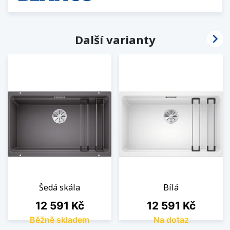

Další varianty
Šedá skála
Bílá
Cena
Cena
12 591 Kč
12 591 Kč
Běžně skladem
Na dotaz