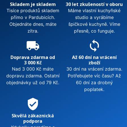
Skladem je skladem
30 let zkušeností v oboru
Tisíce produktů skladem
Máme vlastní kuchyňské
přímo v Pardubicích.
studio a vyrábíme
Objednáte dnes, máte
špičkové kuchyně. Víme
zítra.
přesně, co funguje.
local_shipping
sync
Doprava zdarma od
Až 60 dní na vrácení
3 000 Kč
zboží
Nad 3 000 Kč máte
30 dní na vrácení zdarma.
dopravu zdarma. Ostatní
Potřebujete víc času? Až
objednávky už od 79 Kč.
60 dní za drobný
poplatek.
verified_user
Skvělá zákaznická
podpora