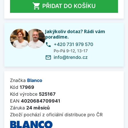

PŘIDAT DO KOŠÍKU
Jakýkoliv dotaz? Rádi vám
poradíme.
+420 731 979 570
phone
Po-Pá 9-12, 13-17
info@trendo.cz
mail_outline
Značka
Blanco
Kód
17969
Kód výrobce
525167
EAN
4020684709941
Záruka
24 měsíců
Zboží pochází z oficiální distribuce pro ČR