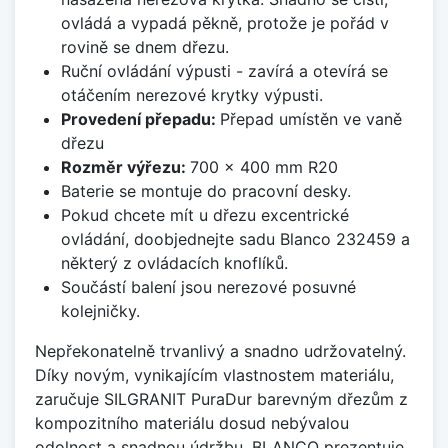
ovládá a vypadá pěkně, protože je pořád v
rovině se dnem dřezu.
Ruční ovládání výpusti - zavírá a otevírá se
otáčením nerezové krytky výpusti.
Provedení přepadu:
Přepad umístěn ve vaně
dřezu
Rozměr výřezu:
700 x 400 mm R20
Baterie se montuje do pracovní desky.
Pokud chcete mít u dřezu excentrické
ovládání, doobjednejte sadu Blanco 232459 a
některý z ovládacích knoflíků.
Součástí balení jsou nerezové posuvné
kolejničky.
Nepřekonatelně trvanlivý a snadno udržovatelný.
Díky novým, vynikajícím vlastnostem materiálu,
zaručuje SILGRANIT PuraDur barevným dřezům z
kompozitního materiálu dosud nebývalou
odolnost a snadnou údržbu. BLANCO prezentuje