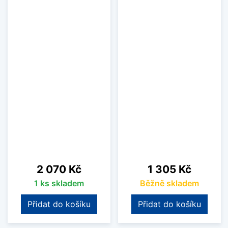
Cena
Cena
2 070 Kč
1 305 Kč
1 ks skladem
Běžně skladem
Přidat do košíku
Přidat do košíku