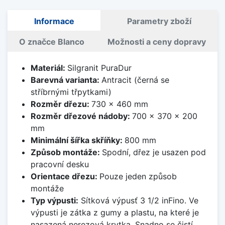
Informace
Parametry zboží
O značce Blanco
Možnosti a ceny dopravy
Materiál:
Silgranit PuraDur
Barevná varianta:
Antracit (černá se
stříbrnými třpytkami)
Rozměr dřezu:
730 x 460 mm
Rozměr dřezové nádoby:
700 x 370 x 200
mm
Minimální šířka skříňky:
800 mm
Způsob montáže:
Spodní, dřez je usazen pod
pracovní desku
Orientace dřezu:
Pouze jeden způsob
montáže
Typ výpusti:
Sítková výpusť 3 1/2 inFino. Ve
výpusti je zátka z gumy a plastu, na které je
nasazená nerezová krytka. Snadno se čistí,