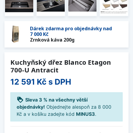
Dárek zdarma pro objednávky nad
7 000 Kč
Zrnková káva 200g
Kuchyňský dřez Blanco Etagon
700-U Antracit
12 591 Kč
s DPH
loyalty
Sleva 3 % na všechny větší
objednávky!
Objednejte alespoň za 8 000
Kč a v košíku zadejte kód
MINUS3
.