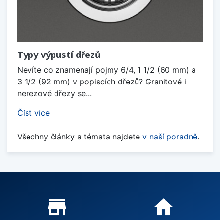
Typy výpustí dřezů
Nevíte co znamenají pojmy 6/4, 1 1/2 (60 mm) a
3 1/2 (92 mm) v popiscích dřezů? Granitové i
nerezové dřezy se...
Číst více
Všechny články a témata najdete
v naší poradně
.
Proč nakupovat u nás?
store_mall_directory
home