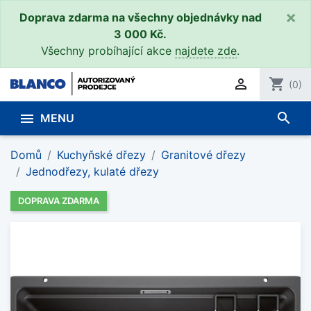
×
Doprava zdarma na všechny objednávky nad
3 000 Kč.
Všechny probíhající akce
najdete zde
.

shopping_cart
(0)
search

MENU
Domů
Kuchyňské dřezy
Granitové dřezy
Jednodřezy, kulaté dřezy
DOPRAVA ZDARMA