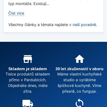
typ montáže. Existují...
Číst více
Všechny články a témata najdete
v naší poradně
.
Proč nakupovat u nás?
store_mall_directory
home
Skladem je skladem
30 let zkušeností v oboru
Tisíce produktů skladem
Máme vlastní kuchyňské
přímo v Pardubicích.
studio a vyrábíme
Objednáte dnes, máte
špičkové kuchyně. Víme
zítra.
přesně, co funguje.
local_shipping
sync