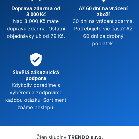
Doprava zdarma od
Až 60 dní na vrácení
3 000 Kč
zboží
Nad 3 000 Kč máte
30 dní na vrácení zdarma.
dopravu zdarma. Ostatní
Potřebujete víc času? Až
objednávky už od 79 Kč.
60 dní za drobný
poplatek.
verified_user
Skvělá zákaznická
podpora
Kdykoliv poradíme s
výběrem a zodpovíme
každou otázku. Sortiment
známe poslepu.
Člen skupiny
TRENDO s.r.o.