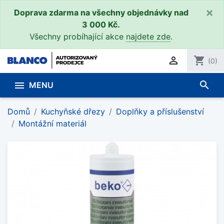
×
Doprava zdarma na všechny objednávky nad
3 000 Kč.
Všechny probíhající akce
najdete zde
.

shopping_cart
(0)
search

MENU
Domů
Kuchyňské dřezy
Doplňky a příslušenství
Montážní materiál