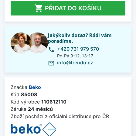

PŘIDAT DO KOŠÍKU
Jakýkoliv dotaz? Rádi vám
poradíme.
+420 731 979 570
phone
Po-Pá 9-12, 13-17
info@trendo.cz
mail_outline
Značka
Beko
Kód
85008
Kód výrobce
110612110
Záruka
24 měsíců
Zboží pochází z oficiální distribuce pro ČR