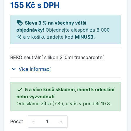
155 Kč
s DPH
loyalty
Sleva 3 % na všechny větší
objednávky!
Objednejte alespoň za 8 000
Kč a v košíku zadejte kód
MINUS3
.
BEKO neutrální silikon 310ml transparentní
expand_more
Více informací

5 a více kusů skladem, ihned k odeslání
nebo vyzvednutí
Odesíláme zítra (7.8.), u vás v pondělí 10.8..
Počet
−
+