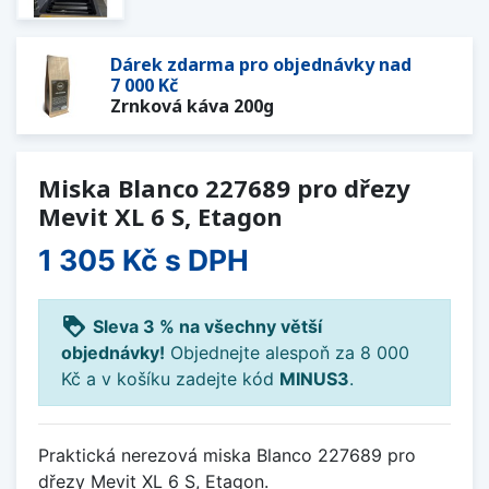
Dárek zdarma pro objednávky nad
7 000 Kč
Zrnková káva 200g
Miska Blanco 227689 pro dřezy
Mevit XL 6 S, Etagon
1 305 Kč
s DPH
loyalty
Sleva 3 % na všechny větší
objednávky!
Objednejte alespoň za 8 000
Kč a v košíku zadejte kód
MINUS3
.
Praktická nerezová miska Blanco 227689 pro
dřezy Mevit XL 6 S, Etagon.