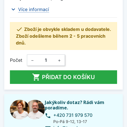
expand_more
Více informací

Zboží je obvykle skladem u dodavatele.
Zboží odešleme během 2 - 5 pracovních
dnů.
Počet
−
+

PŘIDAT DO KOŠÍKU
Jakýkoliv dotaz? Rádi vám
poradíme.
+420 731 979 570
phone
Po-Pá 9-12, 13-17