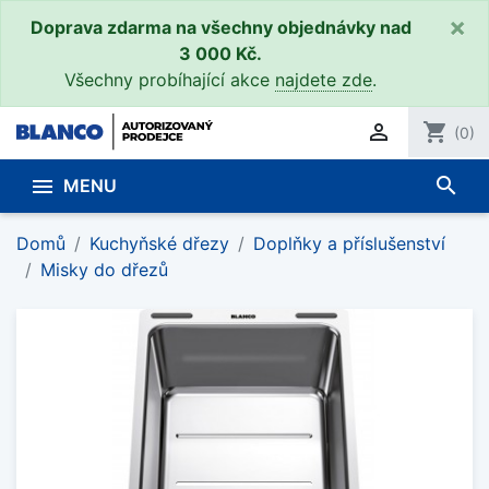
×
Doprava zdarma na všechny objednávky nad
3 000 Kč.
Všechny probíhající akce
najdete zde
.

shopping_cart
(0)
search

MENU
Domů
Kuchyňské dřezy
Doplňky a příslušenství
Misky do dřezů