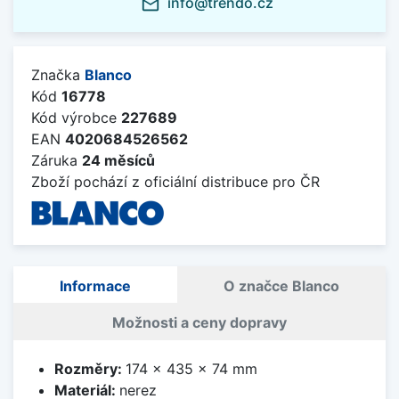
info@trendo.cz
mail_outline
Značka
Blanco
Kód
16778
Kód výrobce
227689
EAN
4020684526562
Záruka
24 měsíců
Zboží pochází z oficiální distribuce pro ČR
Informace
O značce Blanco
Možnosti a ceny dopravy
Rozměry:
174 x 435 x 74 mm
Materiál:
nerez