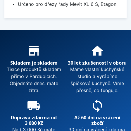
Určeno pro dřezy řady Mevit XL 6 S, Etagon
Proč nakupovat u nás?
store_mall_directory
home
Skladem je skladem
30 let zkušeností v oboru
Tisíce produktů skladem
Máme vlastní kuchyňské
přímo v Pardubicích.
studio a vyrábíme
Objednáte dnes, máte
špičkové kuchyně. Víme
zítra.
přesně, co funguje.
local_shipping
sync
Doprava zdarma od
Až 60 dní na vrácení
3 000 Kč
zboží
Nad 3 000 Kč máte
30 dní na vrácení zdarma.