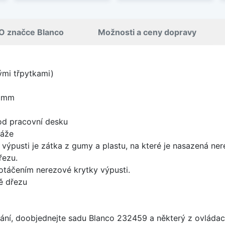
O značce Blanco
Možnosti a ceny dopravy
nými třpytkami)
0 mm
od pracovní desku
táže
 výpusti je zátka z gumy a plastu, na které je nasazená ne
řezu.
 otáčením nerezové krytky výpusti.
ě dřezu
ání, doobjednejte sadu Blanco 232459 a některý z ovládací