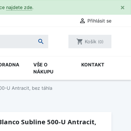
×
kce
najdete zde
.

Přihlásit se

shopping_cart
Košík
(0)
ORADNA
VŠE O
KONTAKT
NÁKUPU
0-U Antracit, bez táhla
lanco Subline 500-U Antracit,