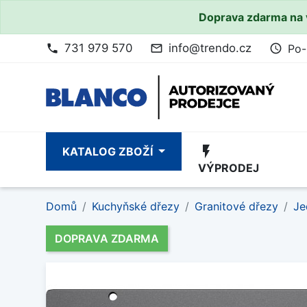
Doprava zdarma na 
731 979 570
info@trendo.cz
Po-
phone
mail_outline
access_time
flash_on
KATALOG ZBOŽÍ
VÝPRODEJ
Domů
Kuchyňské dřezy
Granitové dřezy
Je
DOPRAVA ZDARMA