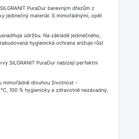
je SILGRANIT PuraDur barevným dřezům z
y jedinečný materiál. S mimořádnými, opět
ý usnadňuje údržbu. Na základě jedinečného,
zabudovaná hygienická ochrana snižuje růst
arvy SILGRANIT PuraDur nabízejí perfektní
u mimořádně dlouhou životnost -
 °C, 100 % hygienicky a zdravotně nezávadný,