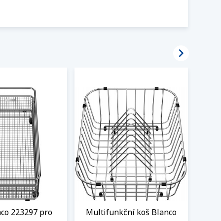

nco 223297 pro
Multifunkční koš Blanco
Odka