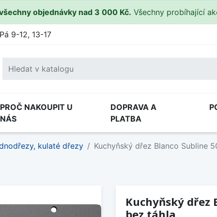
všechny objednávky nad 3 000 Kč.
Všechny probíhající a
Pá 9-12, 13-17
PROČ NAKOUPIT U
DOPRAVA A
P
NÁS
PLATBA
dnodřezy, kulaté dřezy
Kuchyňský dřez Blanco Subline 50
Kuchyňský dřez B
bez táhla