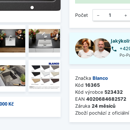
Počet
−
+
Jakýkol
+420
phone
Po-Pá
Značka
Blanco
Kód
16365
Kód výrobce
523432
EAN
4020684682572
000 Kč
Záruka
24 měsíců
Zboží pochází z oficiální