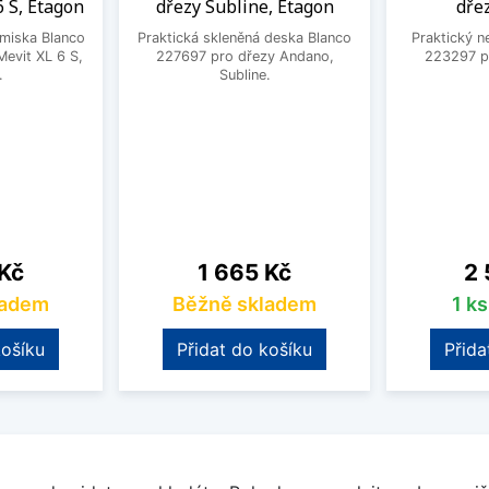
6 S, Etagon
dřezy Subline, Etagon
dře
 miska Blanco
Praktická skleněná deska Blanco
Praktický n
evit XL 6 S,
227697 pro dřezy Andano,
223297 pr
.
Subline.
Cena
Ce
 Kč
1 665 Kč
2 
ladem
Běžně skladem
1 k
košíku
Přidat do košíku
Přida