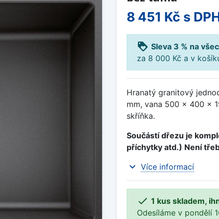
8 451 Kč
s DP
loyalty
Sleva 3 % na všec
za 8 000 Kč a v koší
Hranatý granitový jedno
mm, vana 500 x 400 x 1
skříňka.
Součástí dřezu je komple
příchytky atd.) Není tře
expand_more
Více informací

1 kus skladem, ih
Odesíláme v pondělí 10.