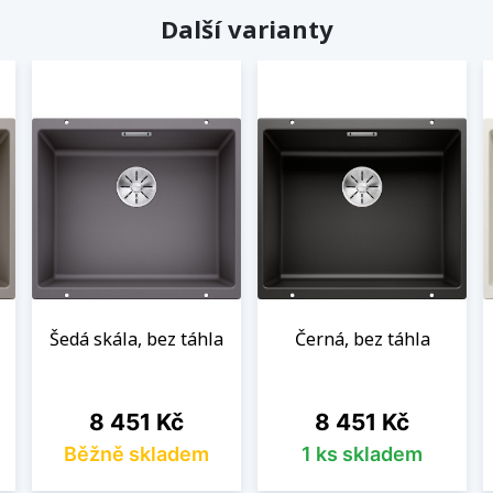
Další varianty
Šedá skála, bez táhla
Černá, bez táhla
Cena
Cena
8 451 Kč
8 451 Kč
Běžně skladem
1 ks skladem