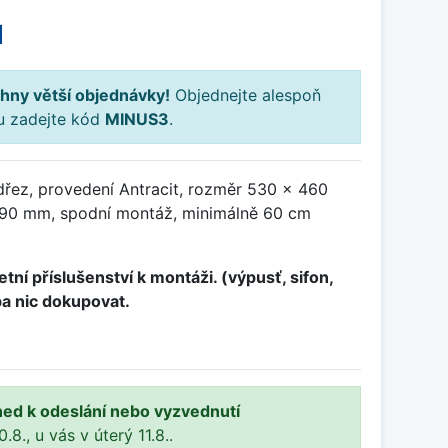
H
hny větší objednávky!
Objednejte alespoň
ku zadejte kód
MINUS3
.
dřez, provedení Antracit, rozměr 530 x 460
90 mm, spodní montáž, minimálně 60 cm
tní příslušenství k montáži. (výpusť, sifon,
ba nic dokupovat.
ned k odeslání nebo vyzvednutí
8., u vás v úterý 11.8..