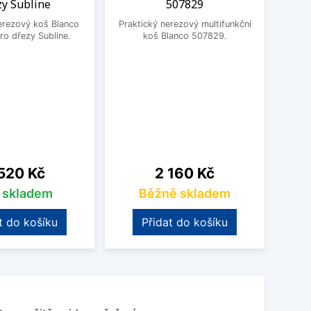
zy Subline
507829
Prak
erezový koš Blanco
Praktický nerezový multifunkční
o dřezy Subline.
koš Blanco 507829.
na
Cena
520 Kč
2 160 Kč
s skladem
Běžně skladem
t do košíku
Přidat do košíku