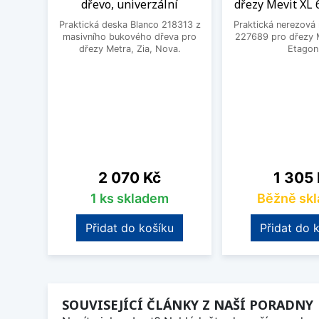
dřevo, univerzální
dřezy Mevit XL 
Praktická deska Blanco 218313 z
Praktická nerezová
masivního bukového dřeva pro
227689 pro dřezy M
dřezy Metra, Zia, Nova.
Etagon
Cena
Cena
2 070 Kč
1 305
1 ks skladem
Běžně sk
Přidat do košíku
Přidat do 
SOUVISEJÍCÍ ČLÁNKY Z NAŠÍ PORADNY