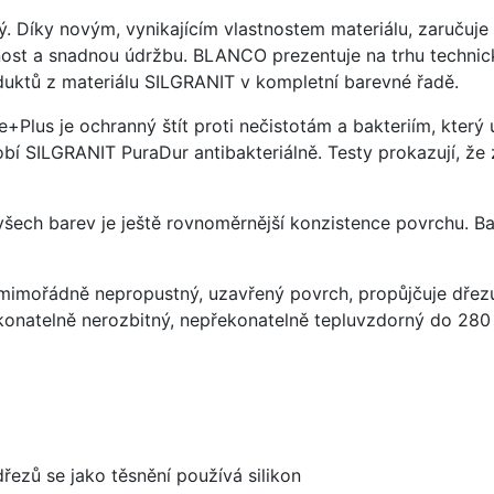
ý. Díky novým, vynikajícím vlastnostem materiálu, zaruču
ost a snadnou údržbu. BLANCO prezentuje na trhu technick
uktů z materiálu SILGRANIT v kompletní barevné řadě.
e+Plus je ochranný štít proti nečistotám a bakteriím, kter
í SILGRANIT PuraDur antibakteriálně. Testy prokazují, že 
 všech barev je ještě rovnoměrnější konzistence povrchu. B
imořádně nepropustný, uzavřený povrch, propůjčuje dřez
konatelně nerozbitný, nepřekonatelně tepluvzdorný do 280
dřezů se jako těsnění používá silikon