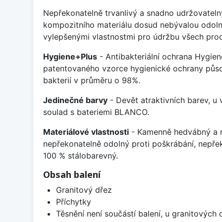
Nepřekonatelně trvanlivý a snadno udržovateln
kompozitního materiálu dosud nebývalou odoln
vylepšenými vlastnostmi pro údržbu všech prod
Hygiene+Plus
- Antibakteriální ochrana Hygien
patentovaného vzorce hygienické ochrany působ
bakterií v průměru o 98%.
Jedinečné barvy
- Devět atraktivních barev, u
soulad s bateriemi BLANCO.
Materiálové vlastnosti
- Kamenně hedvábný a m
nepřekonatelně odolný proti poškrábání, nepře
100 % stálobarevný.
Obsah balení
Granitový dřez
Příchytky
Těsnění není součástí balení, u granitových 