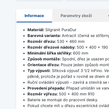
Informace
Parametry zboží
Materiál:
Silgranit PuraDur
Barevná varianta:
Antracit (černá se stříbr
Rozměr dřezu:
530 x 460 mm
Rozměr dřezové nádoby:
500 x 400 x 19
Minimální šířka skříňky:
600 mm
Způsob montáže:
Spodní, dřez je usazen p
Orientace dřezu:
Pouze jeden způsob mon
Typ výpusti:
Sítková výpusť 3 1/2 inFino. Ve
pěkně, protože je pořád v rovině se dnem d
Ruční ovládání výpusti - zavírá a otevírá se
Provedení přepadu:
Přepad umístěn ve van
Rozměr výřezu:
500 x 400 mm R10
Baterie se montuje do pracovní desky.
Pokud chcete mít u dřezu excentrické ovlád