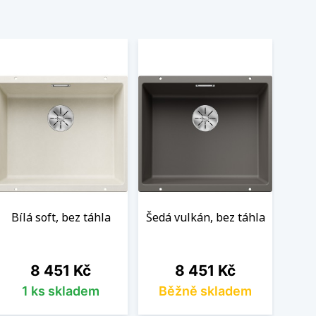
Bílá soft, bez táhla
Šedá vulkán, bez táhla
Cena
Cena
8 451 Kč
8 451 Kč
1 ks skladem
Běžně skladem