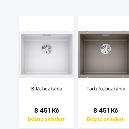
Bílá, bez táhla
Tartufo, bez táhla
Cena
Cena
8 451 Kč
8 451 Kč
Běžně skladem
Běžně skladem