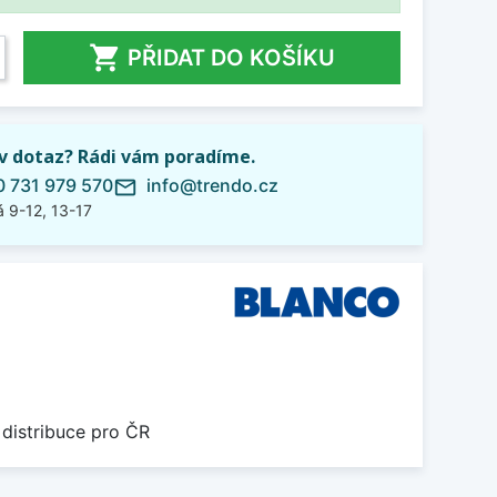

PŘIDAT DO KOŠÍKU
iv dotaz? Rádi vám poradíme.
 731 979 570
info@trendo.cz
mail_outline
 9-12, 13-17
 distribuce pro ČR