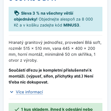
loyalty
Sleva 3 % na všechny větší
objednávky!
Objednejte alespoň za 8 000
Kč a v košíku zadejte kód
MINUS3
.
Hranatý granitový jednodřez, provedení Bílá soft,
rozměr 515 x 510 mm, vana 445 x 400 x 200
mm, horní montáž, minimálně 50 cm skříňka, 1
otvor z výroby.
Součástí dřezu je kompletní příslušenství k
montáži. (výpusť, sifon, příchytky atd.) Není
třeba nic dokupovat.
expand_more
Více informací

1 kus skladem, ihned k odeslání nebo