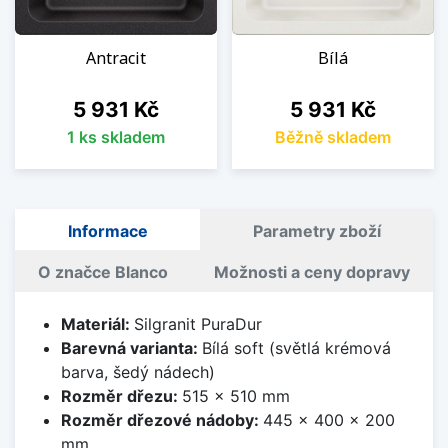
Antracit
Bílá
Cena
Cena
5 931 Kč
5 931 Kč
1 ks skladem
Běžně skladem
Informace
Parametry zboží
O značce Blanco
Možnosti a ceny dopravy
Materiál:
Silgranit PuraDur
Barevná varianta:
Bílá soft (světlá krémová
barva, šedý nádech)
Rozměr dřezu:
515 x 510 mm
Rozměr dřezové nádoby:
445 x 400 x 200
mm