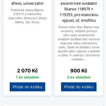
dřevo, univerzální
excentrické ovládání
Blanco 118979 +
Praktická deska Blanco
119293, pro klasickou
218313 z masivního
bukového dřeva pro dřezy
výpusť, vč. knoflíku
Metra, Zia, Nova.
Pokud máte dřez Blanco bez
excentru, můžete pomocí
této sady excentrické
ovládání dodělat bez nutnosti
kupovat celou odtokovou
sadu. Sada se skládá z nové
spodní části výpusti s lankem
a sítka. V ceně je i chromový
ovládací...
Cena
Cena
2 070 Kč
900 Kč
1 ks skladem
3 ks skladem
Přidat do košíku
Přidat do košíku