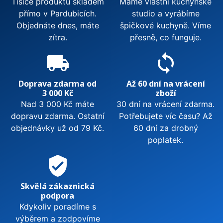
Tisíce produktů skladem
Máme vlastní kuchyňské
přímo v Pardubicích.
studio a vyrábíme
Objednáte dnes, máte
špičkové kuchyně. Víme
zítra.
přesně, co funguje.
local_shipping
sync
Doprava zdarma od
Až 60 dní na vrácení
3 000 Kč
zboží
Nad 3 000 Kč máte
30 dní na vrácení zdarma.
dopravu zdarma. Ostatní
Potřebujete víc času? Až
objednávky už od 79 Kč.
60 dní za drobný
poplatek.
verified_user
Skvělá zákaznická
podpora
Kdykoliv poradíme s
výběrem a zodpovíme