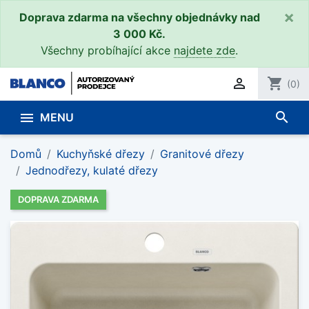
×
Doprava zdarma na všechny objednávky nad
3 000 Kč.
Všechny probíhající akce
najdete zde
.

shopping_cart
(0)
search

MENU
Domů
Kuchyňské dřezy
Granitové dřezy
Jednodřezy, kulaté dřezy
DOPRAVA ZDARMA