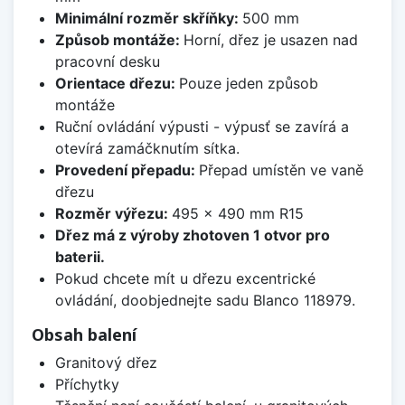
Minimální rozměr skříňky:
500 mm
Způsob montáže:
Horní, dřez je usazen nad
pracovní desku
Orientace dřezu:
Pouze jeden způsob
montáže
Ruční ovládání výpusti - výpusť se zavírá a
otevírá zamáčknutím sítka.
Provedení přepadu:
Přepad umístěn ve vaně
dřezu
Rozměr výřezu:
495 x 490 mm R15
Dřez má z výroby zhotoven 1 otvor pro
baterii.
Pokud chcete mít u dřezu excentrické
ovládání, doobjednejte sadu Blanco 118979.
Obsah balení
Granitový dřez
Příchytky