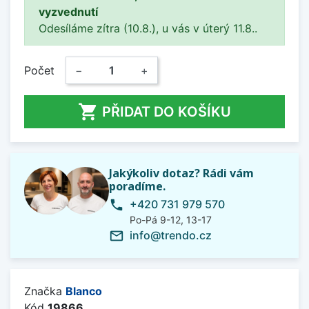
vyzvednutí
Odesíláme zítra (10.8.), u vás v úterý 11.8..
Počet
−
+

PŘIDAT DO KOŠÍKU
Jakýkoliv dotaz? Rádi vám
poradíme.
+420 731 979 570
phone
Po-Pá 9-12, 13-17
info@trendo.cz
mail_outline
Značka
Blanco
Kód
19866