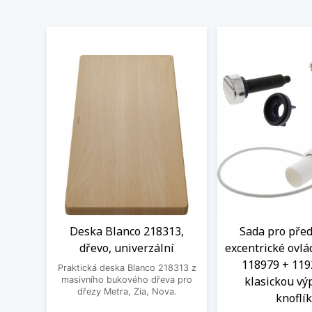
Deska Blanco 218313,
Sada pro před
dřevo, univerzální
excentrické ovlá
118979 + 119
Praktická deska Blanco 218313 z
klasickou výp
masivního bukového dřeva pro
dřezy Metra, Zia, Nova.
knoflí