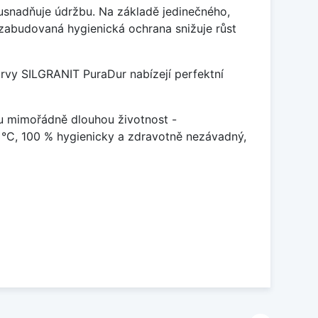
ý usnadňuje údržbu. Na základě jedinečného,
zabudovaná hygienická ochrana snižuje růst
arvy SILGRANIT PuraDur nabízejí perfektní
u mimořádně dlouhou životnost -
 °C, 100 % hygienicky a zdravotně nezávadný,