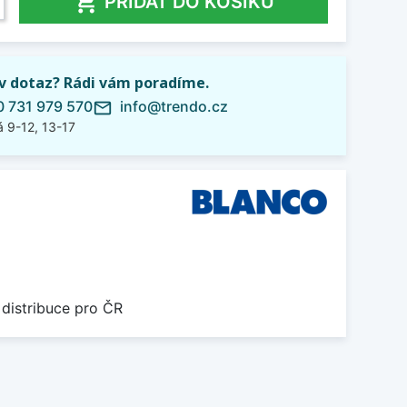

PŘIDAT DO KOŠÍKU
iv dotaz? Rádi vám poradíme.
 731 979 570
info@trendo.cz
mail_outline
 9-12, 13-17
 distribuce pro ČR