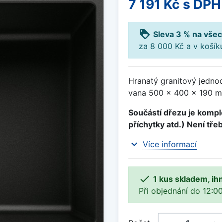
7 191 Kč
s DPH
loyalty
Sleva 3 % na všec
za 8 000 Kč a v koší
Hranatý granitový jedno
vana 500 x 400 x 190 m
Součástí dřezu je komple
příchytky atd.) Není tře
expand_more
Více informací

1 kus skladem, ih
Při objednání do 12:00