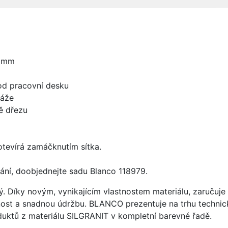
0 mm
od pracovní desku
táže
ě dřezu
 otevírá zamáčknutím sítka.
ání, doobjednejte sadu Blanco 118979.
ý. Díky novým, vynikajícím vlastnostem materiálu, zaruču
ost a snadnou údržbu. BLANCO prezentuje na trhu technick
uktů z materiálu SILGRANIT v kompletní barevné řadě.