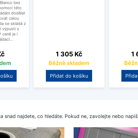
Blanco bez
pomocí této
ládání dodělat
ovat celou
a se skládá z
i výpusti s
 ceně je i
dací...
Cena
Ce
Kč
1 305 Kč
1 
adem
Běžně skladem
Běžn
košíku
Přidat do košíku
Přida
a snad najdete, co hledáte. Pokud ne, zavolejte nebo napišt