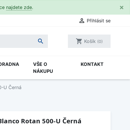
×
kce
najdete zde
.

Přihlásit se

shopping_cart
Košík
(0)
ORADNA
VŠE O
KONTAKT
NÁKUPU
0-U Černá
Blanco Rotan 500-U Černá