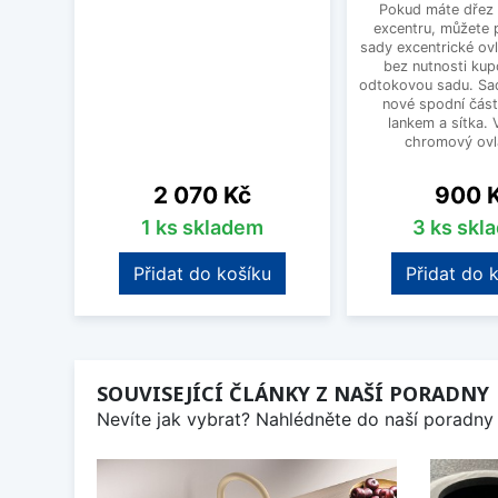
Pokud máte dřez 
excentru, můžete 
sady excentrické ov
bez nutnosti kup
odtokovou sadu. Sad
nové spodní část
lankem a sítka. V
chromový ovlá
Cena
Cena
2 070 Kč
900 
1 ks skladem
3 ks skl
Přidat do košíku
Přidat do 
SOUVISEJÍCÍ ČLÁNKY Z NAŠÍ PORADNY
Nevíte jak vybrat? Nahlédněte do naší poradny 