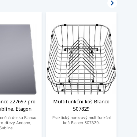

anco 227697 pro
Multifunkční koš Blanco
Odka
ubline, Etagon
507829
Prak
leněná deska Blanco
Praktický nerezový multifunkční
ro dřezy Andano,
koš Blanco 507829.
Subline.