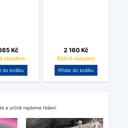
na
Cena
665 Kč
2 160 Kč
ě skladem
Běžně skladem
t do košíku
Přidat do košíku
e a určitě najdeme řešení.