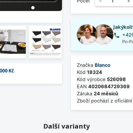
Počet
−
+
Jakýkol
+420
phone
Po-Pá
Značka
Blanco
000 Kč
Kód
18324
Kód výrobce
526098
EAN
4020684729369
Záruka
24 měsíců
Zboží pochází z oficiální
Další varianty