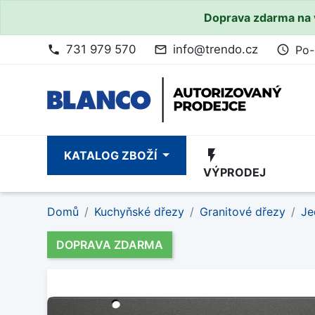
Doprava zdarma na 
731 979 570
info@trendo.cz
Po-
phone
mail_outline
access_time
flash_on
KATALOG ZBOŽÍ
VÝPRODEJ
Domů
Kuchyňské dřezy
Granitové dřezy
Je
DOPRAVA ZDARMA