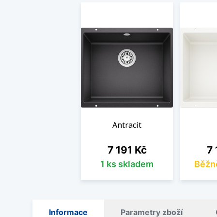
Antracit
Cena
Ce
7 191 Kč
7 
1 ks skladem
Běžn
Informace
Parametry zboží