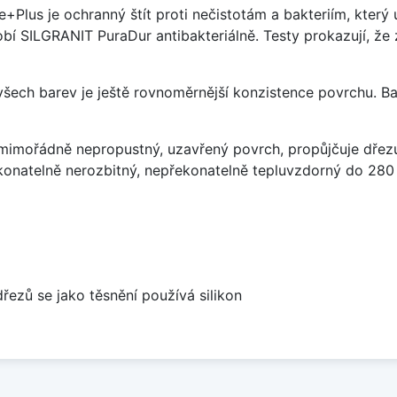
e+Plus je ochranný štít proti nečistotám a bakteriím, kter
í SILGRANIT PuraDur antibakteriálně. Testy prokazují, že 
 všech barev je ještě rovnoměrnější konzistence povrchu. B
imořádně nepropustný, uzavřený povrch, propůjčuje dřez
konatelně nerozbitný, nepřekonatelně tepluvzdorný do 280
dřezů se jako těsnění používá silikon