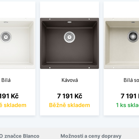
Bílá
Kávová
Bílá so
na
Cena
Cena
191 Kč
7 191 Kč
7 191
ě skladem
Běžně skladem
1 ks skl
O značce Blanco
Možnosti a ceny dopravy