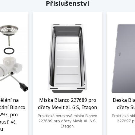
Příslušenství
ělání na
Miska Blanco 227689 pro
Deska Bl
dání Blanco
dřezy Mevit XL 6 S, Etagon
dřezy S
293, pro
Praktická nerezová miska Blanco
Praktická sk
usť, vč.
227689 pro dřezy Mevit XL 6 S,
227697 p
Etagon.
ku