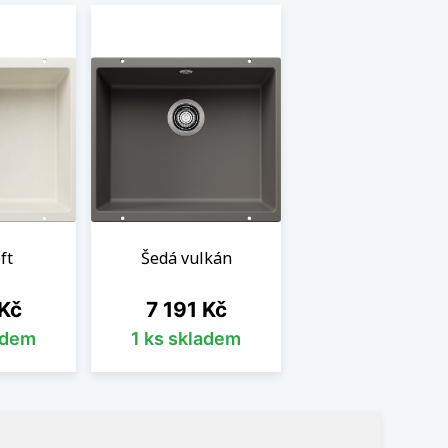
ft
Šedá vulkán
Cena
 Kč
7 191 Kč
adem
1 ks skladem