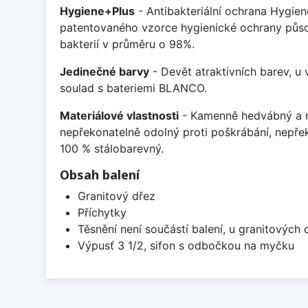
Hygiene+Plus
- Antibakteriální ochrana Hygien
patentovaného vzorce hygienické ochrany působ
bakterií v průměru o 98%.
Jedinečné barvy
- Devět atraktivních barev, u
soulad s bateriemi BLANCO.
Materiálové vlastnosti
- Kamenně hedvábný a m
nepřekonatelně odolný proti poškrábání, nepře
100 % stálobarevný.
Obsah balení
Granitový dřez
Příchytky
Těsnění není součástí balení, u granitových 
Výpusť 3 1/2, sifon s odbočkou na myčku