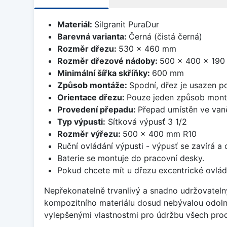
Materiál:
Silgranit PuraDur
Barevná varianta:
Černá (čistá černá)
Rozměr dřezu:
530 x 460 mm
Rozměr dřezové nádoby:
500 x 400 x 19
Minimální šířka skříňky:
600 mm
Způsob montáže:
Spodní, dřez je usazen p
Orientace dřezu:
Pouze jeden způsob mon
Provedení přepadu:
Přepad umístěn ve van
Typ výpusti:
Sítková výpusť 3 1/2
Rozměr výřezu:
500 x 400 mm R10
Ruční ovládání výpusti - výpusť se zavírá a
Baterie se montuje do pracovní desky.
Pokud chcete mít u dřezu excentrické ovlád
Nepřekonatelně trvanlivý a snadno udržovateln
kompozitního materiálu dosud nebývalou odoln
vylepšenými vlastnostmi pro údržbu všech prod