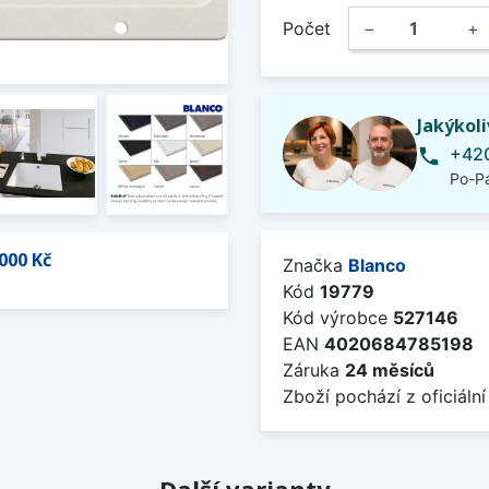
Počet
−
+
Jakýkol
+420
phone
Po-Pá
000 Kč
Značka
Blanco
Kód
19779
Kód výrobce
527146
EAN
4020684785198
Záruka
24 měsíců
Zboží pochází z oficiální