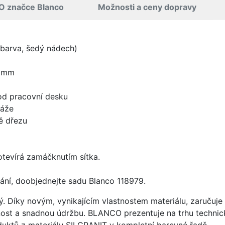
O značce Blanco
Možnosti a ceny dopravy
 barva, šedý nádech)
0 mm
od pracovní desku
táže
ě dřezu
 otevírá zamáčknutím sítka.
ání, doobjednejte sadu Blanco 118979.
ý. Díky novým, vynikajícím vlastnostem materiálu, zaruču
ost a snadnou údržbu. BLANCO prezentuje na trhu technick