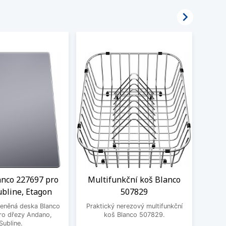

anco 227697 pro
Multifunkční koš Blanco
Odka
ubline, Etagon
507829
Prak
leněná deska Blanco
Praktický nerezový multifunkční
ro dřezy Andano,
koš Blanco 507829.
Subline.