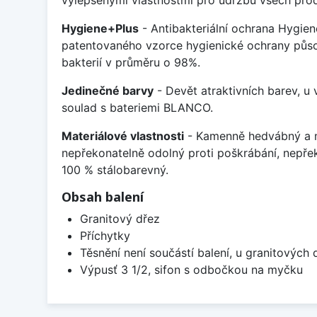
vylepšenými vlastnostmi pro údržbu všech prod
Hygiene+Plus
- Antibakteriální ochrana Hygien
patentovaného vzorce hygienické ochrany působ
bakterií v průměru o 98%.
Jedinečné barvy
- Devět atraktivních barev, u
soulad s bateriemi BLANCO.
Materiálové vlastnosti
- Kamenně hedvábný a m
nepřekonatelně odolný proti poškrábání, nepře
100 % stálobarevný.
Obsah balení
Granitový dřez
Příchytky
Těsnění není součástí balení, u granitových 
Výpusť 3 1/2, sifon s odbočkou na myčku