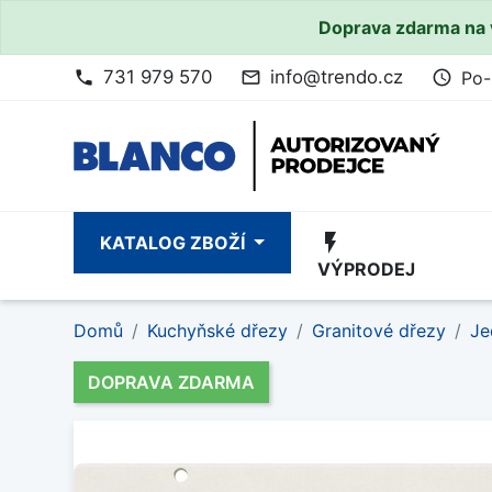
Doprava zdarma na 
731 979 570
info@trendo.cz
Po-
phone
mail_outline
access_time
flash_on
KATALOG ZBOŽÍ
VÝPRODEJ
Domů
Kuchyňské dřezy
Granitové dřezy
Je
DOPRAVA ZDARMA