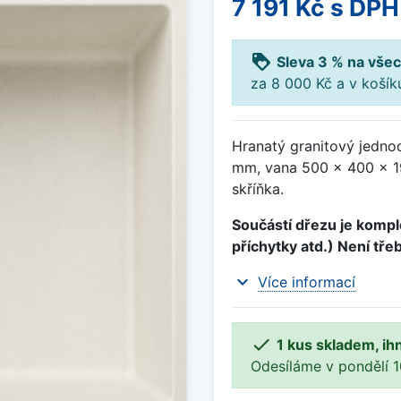
7 191 Kč
s DPH
loyalty
Sleva 3 % na všec
za 8 000 Kč a v koší
Hranatý granitový jednod
mm, vana 500 x 400 x 1
skříňka.
Součástí dřezu je komple
příchytky atd.) Není tře
expand_more
Více informací

1 kus skladem, ih
Odesíláme v pondělí 10.