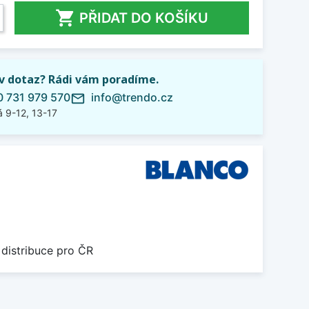

PŘIDAT DO KOŠÍKU
iv dotaz? Rádi vám poradíme.
 731 979 570
info@trendo.cz
mail_outline
 9-12, 13-17
 distribuce pro ČR