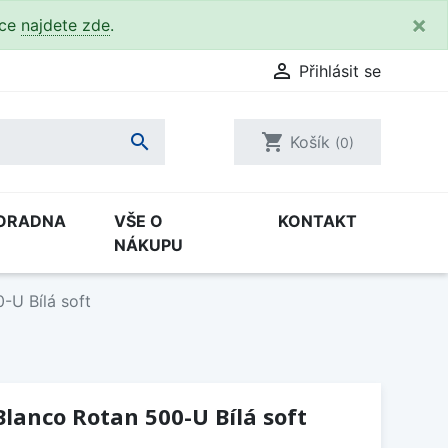
×
kce
najdete zde
.

Přihlásit se

shopping_cart
Košík
(0)
ORADNA
VŠE O
KONTAKT
NÁKUPU
-U Bílá soft
lanco Rotan 500-U Bílá soft