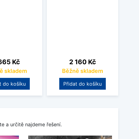
na
Cena
665 Kč
2 160 Kč
ě skladem
Běžně skladem
t do košíku
Přidat do košíku
e a určitě najdeme řešení.