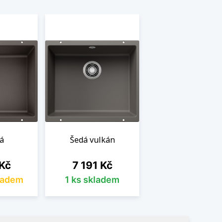
á
Šedá vulkán
Cena
 Kč
7 191 Kč
ladem
1 ks skladem