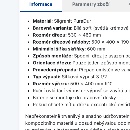
Informace
Parametry zboží
Materiál:
Silgranit PuraDur
Barevná varianta:
Bílá soft (světlá krémová
Rozměr dřezu:
530 x 460 mm
Rozměr dřezové nádoby:
500 x 400 x 19
Minimální šířka skříňky:
600 mm
Způsob montáže:
Spodní, dřez je usazen p
Orientace dřezu:
Pouze jeden způsob mon
Provedení přepadu:
Přepad umístěn ve van
Typ výpusti:
Sítková výpusť 3 1/2
Rozměr výřezu:
500 x 400 mm R10
Ruční ovládání výpusti - výpusť se zavírá a
Baterie se montuje do pracovní desky.
Pokud chcete mít u dřezu excentrické ovlád
Nepřekonatelně trvanlivý a snadno udržovateln
kompozitního materiálu dosud nebývalou odoln