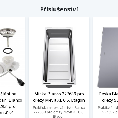
Příslušenství
ělání na
Miska Blanco 227689 pro
Deska Bl
dání Blanco
dřezy Mevit XL 6 S, Etagon
dřezy S
293, pro
Praktická nerezová miska Blanco
Praktická sk
usť, vč.
227689 pro dřezy Mevit XL 6 S,
227697 p
Etagon.