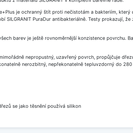
uktů z materiálu SILGRANIT v kompletní barevné řadě.
e+Plus je ochranný štít proti nečistotám a bakteriím, kter
í SILGRANIT PuraDur antibakteriálně. Testy prokazují, že 
 všech barev je ještě rovnoměrnější konzistence povrchu. B
imořádně nepropustný, uzavřený povrch, propůjčuje dřez
konatelně nerozbitný, nepřekonatelně tepluvzdorný do 280
dřezů se jako těsnění používá silikon