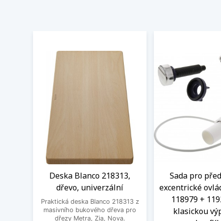
Deska Blanco 218313,
Sada pro před
dřevo, univerzální
excentrické ovlá
118979 + 119
Praktická deska Blanco 218313 z
klasickou výp
masivního bukového dřeva pro
dřezy Metra, Zia, Nova.