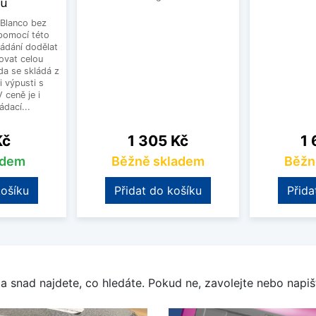
ku
Blanco bez
pomocí této
ládání dodělat
ovat celou
a se skládá z
i výpusti s
 ceně je i
dací...
Cena
Ce
Kč
1 305 Kč
1 
adem
Běžně skladem
Běžn
košíku
Přidat do košíku
Přida
a snad najdete, co hledáte. Pokud ne, zavolejte nebo napišt