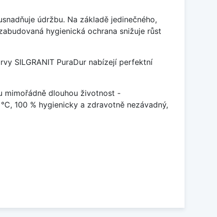
ý usnadňuje údržbu. Na základě jedinečného,
zabudovaná hygienická ochrana snižuje růst
arvy SILGRANIT PuraDur nabízejí perfektní
u mimořádně dlouhou životnost -
 °C, 100 % hygienicky a zdravotně nezávadný,