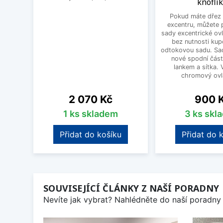
knoflí
Pokud máte dřez 
excentru, můžete 
sady excentrické ov
bez nutnosti kup
odtokovou sadu. Sad
nové spodní část
lankem a sítka. V
chromový ovlá
Cena
Cena
2 070 Kč
900 
1 ks skladem
3 ks skl
Přidat do košíku
Přidat do 
SOUVISEJÍCÍ ČLÁNKY Z NAŠÍ PORADNY
Nevíte jak vybrat? Nahlédněte do naší poradny 