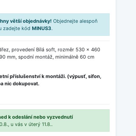
hny větší objednávky!
Objednejte alespoň
ku zadejte kód
MINUS3
.
řez, provedení Bílá soft, rozměr 530 x 460
90 mm, spodní montáž, minimálně 60 cm
tní příslušenství k montáži. (výpusť, sifon,
ba nic dokupovat.
ned k odeslání nebo vyzvednutí
8., u vás v úterý 11.8..