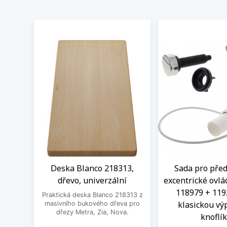
Deska Blanco 218313,
Sada pro před
dřevo, univerzální
excentrické ovlá
118979 + 119
Praktická deska Blanco 218313 z
klasickou výp
masivního bukového dřeva pro
dřezy Metra, Zia, Nova.
knoflí