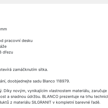
0 mm
od pracovní desku
táže
ě dřezu
 otevírá zamáčknutím sítka.
ání, doobjednejte sadu Blanco 118979.
ý. Díky novým, vynikajícím vlastnostem materiálu, zaruču
ost a snadnou údržbu. BLANCO prezentuje na trhu technick
uktů z materiálu SILGRANIT v kompletní barevné řadě.