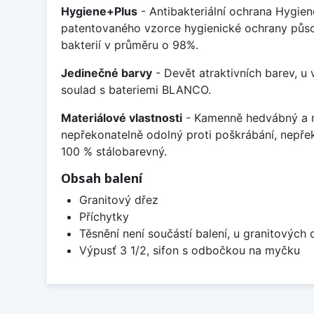
Hygiene+Plus
- Antibakteriální ochrana Hygien
patentovaného vzorce hygienické ochrany působ
bakterií v průměru o 98%.
Jedinečné barvy
- Devět atraktivních barev, u
soulad s bateriemi BLANCO.
Materiálové vlastnosti
- Kamenně hedvábný a m
nepřekonatelně odolný proti poškrábání, nepře
100 % stálobarevný.
Obsah balení
Granitový dřez
Příchytky
Těsnění není součástí balení, u granitových 
Výpusť 3 1/2, sifon s odbočkou na myčku