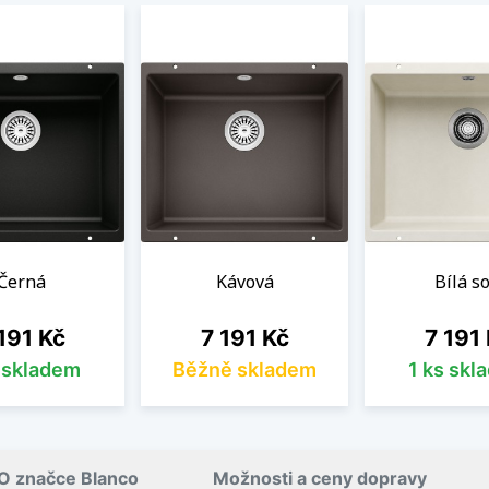
Černá
Kávová
Bílá so
na
Cena
Cena
191 Kč
7 191 Kč
7 191
s skladem
Běžně skladem
1 ks skl
O značce Blanco
Možnosti a ceny dopravy