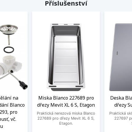
Příslušenství
ělání na
Miska Blanco 227689 pro
Deska Bl
dání Blanco
dřezy Mevit XL 6 S, Etagon
dřezy S
293, pro
Praktická nerezová miska Blanco
Praktická sk
usť, vč.
227689 pro dřezy Mevit XL 6 S,
227697 p
Etagon.
ku