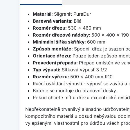
Materiál:
Silgranit PuraDur
Barevná varianta:
Bílá
Rozměr dřezu:
530 x 460 mm
Rozměr dřezové nádoby:
500 x 400 x 19
Minimální šířka skříňky:
600 mm
Způsob montáže:
Spodní, dřez je usazen p
Orientace dřezu:
Pouze jeden způsob mon
Provedení přepadu:
Přepad umístěn ve van
Typ výpusti:
Sítková výpusť 3 1/2
Rozměr výřezu:
500 x 400 mm R10
Ruční ovládání výpusti - výpusť se zavírá a
Baterie se montuje do pracovní desky.
Pokud chcete mít u dřezu excentrické ovlád
Nepřekonatelně trvanlivý a snadno udržovateln
kompozitního materiálu dosud nebývalou odoln
vylepšenými vlastnostmi pro údržbu všech prod