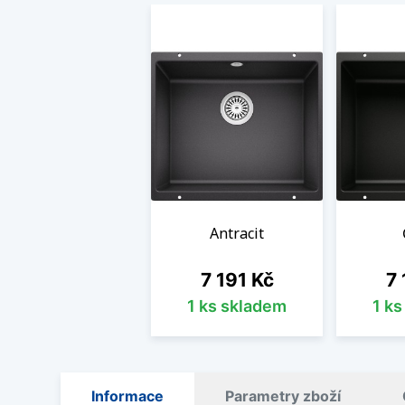
Antracit
Cena
Ce
7 191 Kč
7 
1 ks skladem
1 k
Informace
Parametry zboží