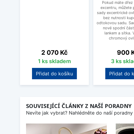
Pokud máte dřez 
excentru, můžete 
sady excentrické ov
bez nutnosti kup
odtokovou sadu. Sad
nové spodní část
lankem a sítka. V
chromový ovlá
Cena
Cena
2 070 Kč
900 
1 ks skladem
3 ks skl
Přidat do košíku
Přidat do 
SOUVISEJÍCÍ ČLÁNKY Z NAŠÍ PORADNY
Nevíte jak vybrat? Nahlédněte do naší poradny 