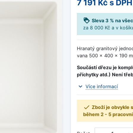
7 191 Kč
s DPH
loyalty
Sleva 3 % na všec
za 8 000 Kč a v koší
Hranatý granitový jedno
vana 500 x 400 x 190 m
Součástí dřezu je komple
příchytky atd.) Není tře
expand_more
Více informací

Zboží je obvykle
během 2 - 5 pracovní