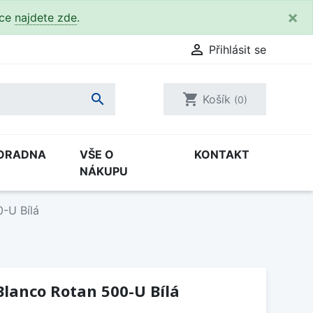
×
kce
najdete zde
.

Přihlásit se

shopping_cart
Košík
(0)
ORADNA
VŠE O
KONTAKT
NÁKUPU
-U Bílá
lanco Rotan 500-U Bílá