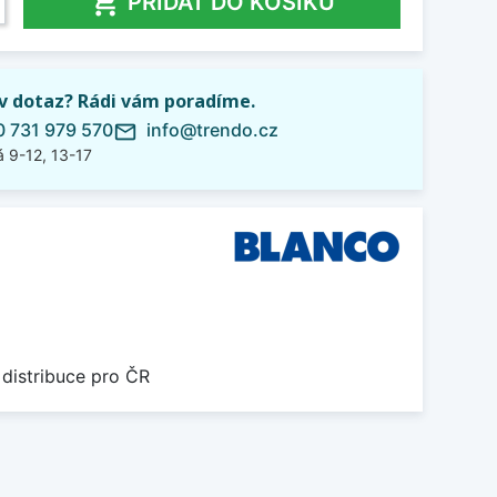

PŘIDAT DO KOŠÍKU
iv dotaz? Rádi vám poradíme.
 731 979 570
info@trendo.cz
mail_outline
 9-12, 13-17
 distribuce pro ČR