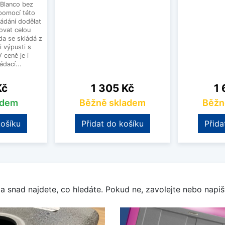
Blanco bez
pomocí této
ládání dodělat
ovat celou
a se skládá z
i výpusti s
 ceně je i
dací...
Cena
Ce
Kč
1 305 Kč
1 
adem
Běžně skladem
Běžn
košíku
Přidat do košíku
Přida
a snad najdete, co hledáte. Pokud ne, zavolejte nebo napišt