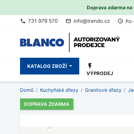
Doprava zdarma na 
731 979 570
info@trendo.cz
Po-
phone
mail_outline
access_time
flash_on
KATALOG ZBOŽÍ
VÝPRODEJ
Domů
Kuchyňské dřezy
Granitové dřezy
Je
DOPRAVA ZDARMA