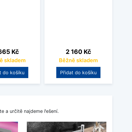
na
Cena
665 Kč
2 160 Kč
ě skladem
Běžně skladem
t do košíku
Přidat do košíku
e a určitě najdeme řešení.