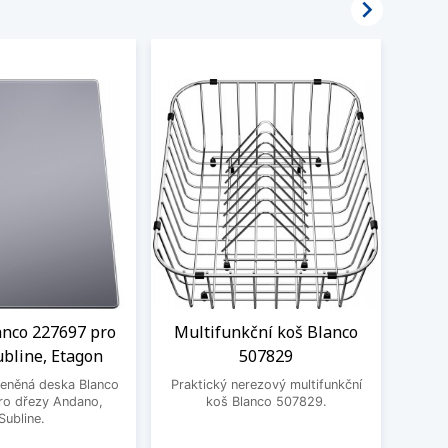

anco 227697 pro
Multifunkční koš Blanco
Odka
ubline, Etagon
507829
Prak
leněná deska Blanco
Praktický nerezový multifunkční
ro dřezy Andano,
koš Blanco 507829.
Subline.