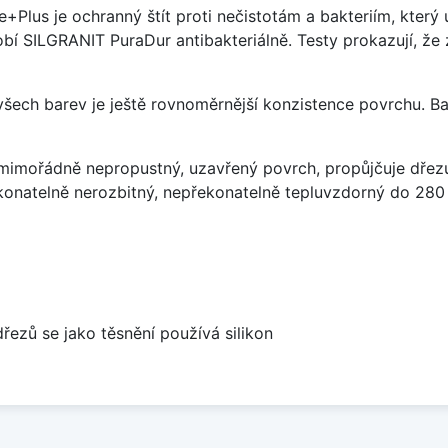
e+Plus je ochranný štít proti nečistotám a bakteriím, kter
í SILGRANIT PuraDur antibakteriálně. Testy prokazují, že 
 všech barev je ještě rovnoměrnější konzistence povrchu. B
imořádně nepropustný, uzavřený povrch, propůjčuje dřez
konatelně nerozbitný, nepřekonatelně tepluvzdorný do 280
dřezů se jako těsnění používá silikon