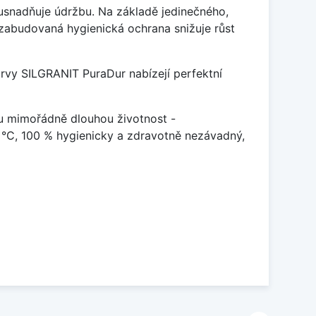
ý usnadňuje údržbu. Na základě jedinečného,
zabudovaná hygienická ochrana snižuje růst
arvy SILGRANIT PuraDur nabízejí perfektní
u mimořádně dlouhou životnost -
 °C, 100 % hygienicky a zdravotně nezávadný,