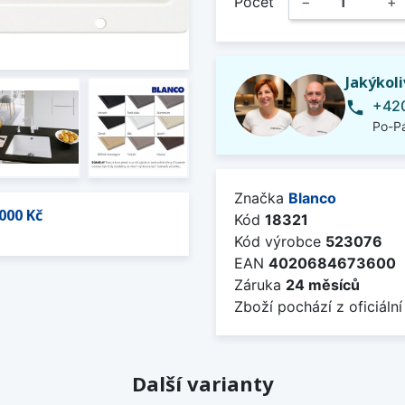
Počet
−
+
Jakýkol
+420
phone
Po-Pá
Značka
Blanco
000 Kč
Kód
18321
Kód výrobce
523076
EAN
4020684673600
Záruka
24 měsíců
Zboží pochází z oficiální
Další varianty