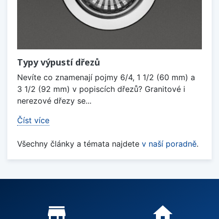
Typy výpustí dřezů
Nevíte co znamenají pojmy 6/4, 1 1/2 (60 mm) a
3 1/2 (92 mm) v popiscích dřezů? Granitové i
nerezové dřezy se...
Číst více
Všechny články a témata najdete
v naší poradně
.
Proč nakupovat u nás?
store_mall_directory
home