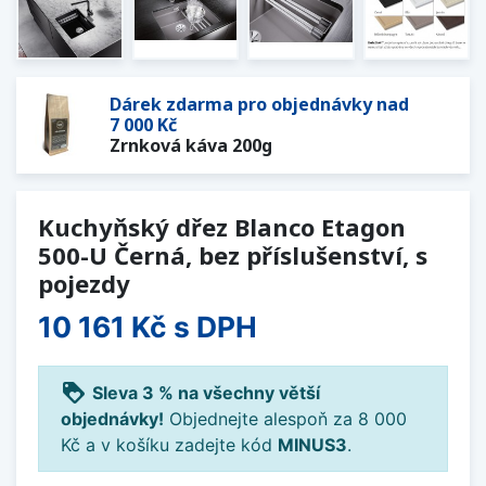
Dárek zdarma pro objednávky nad
7 000 Kč
Zrnková káva 200g
Kuchyňský dřez Blanco Etagon
500-U Černá, bez příslušenství, s
pojezdy
10 161 Kč
s DPH
loyalty
Sleva 3 % na všechny větší
objednávky!
Objednejte alespoň za 8 000
Kč a v košíku zadejte kód
MINUS3
.