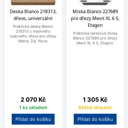
Deska Blanco 218313,
Miska Blanco 227689
dřevo, univerzální
pro dřezy Mevit XL 6 S,
Etagon
Praktická deska Blanco
218313 z masivního
Praktická nerezová miska
bukového dřeva pro dřezy
Blanco 227689 pro dřezy
Metra, Zia, Nova.
Mevit XL 6 S, Etagon.
Cena
Cena
2 070 Kč
1 305 Kč
1 ks skladem
Běžně skladem
Přidat do košíku
Přidat do košíku