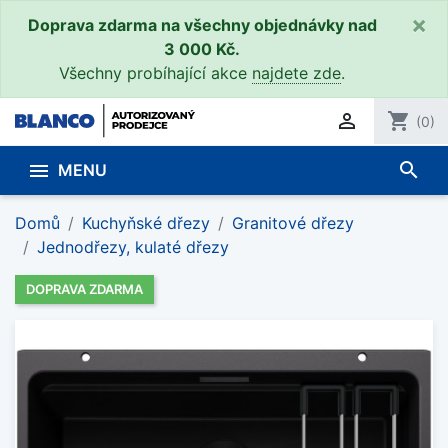
×
Doprava zdarma na všechny objednávky nad
3 000 Kč.
Všechny probíhající akce
najdete zde
.

shopping_cart
(0)
search

MENU
Domů
Kuchyňské dřezy
Granitové dřezy
Jednodřezy, kulaté dřezy
DOPRAVA ZDARMA