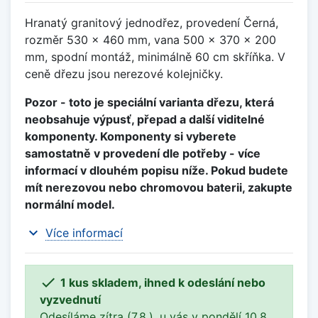
Hranatý granitový jednodřez, provedení Černá,
rozměr 530 x 460 mm, vana 500 x 370 x 200
mm, spodní montáž, minimálně 60 cm skříňka. V
ceně dřezu jsou nerezové kolejničky.
Pozor - toto je speciální varianta dřezu, která
neobsahuje výpusť, přepad a další viditelné
komponenty. Komponenty si vyberete
samostatně v provedení dle potřeby - více
informací v dlouhém popisu níže. Pokud budete
mít nerezovou nebo chromovou baterii, zakupte
normální model.
expand_more
Více informací

1 kus skladem, ihned k odeslání nebo
vyzvednutí
Odesíláme zítra (7.8.), u vás v pondělí 10.8..