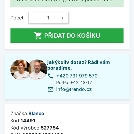
Počet
−
+

PŘIDAT DO KOŠÍKU
Jakýkoliv dotaz? Rádi vám
poradíme.
+420 731 979 570
phone
Po-Pá 9-12, 13-17
info@trendo.cz
mail_outline
Značka
Blanco
Kód
14491
Kód výrobce
527754