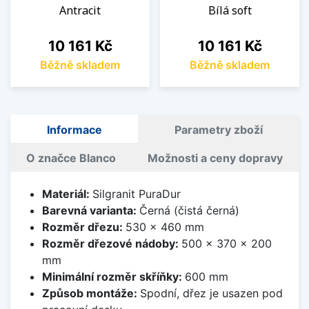
Antracit
Bílá soft
Cena
Cena
10 161 Kč
10 161 Kč
Běžně skladem
Běžně skladem
Informace
Parametry zboží
O značce Blanco
Možnosti a ceny dopravy
Materiál:
Silgranit PuraDur
Barevná varianta:
Černá (čistá černá)
Rozměr dřezu:
530 x 460 mm
Rozměr dřezové nádoby:
500 x 370 x 200
mm
Minimální rozměr skříňky:
600 mm
Způsob montáže:
Spodní, dřez je usazen pod