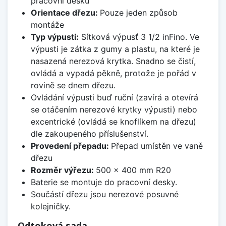
pracovní desku
Orientace dřezu:
Pouze jeden způsob
montáže
Typ výpusti:
Sítková výpusť 3 1/2 inFino. Ve
výpusti je zátka z gumy a plastu, na které je
nasazená nerezová krytka. Snadno se čistí,
ovládá a vypadá pěkně, protože je pořád v
rovině se dnem dřezu.
Ovládání výpusti buď ruční (zavírá a otevírá
se otáčením nerezové krytky výpusti) nebo
excentrické (ovládá se knoflíkem na dřezu)
dle zakoupeného příslušenství.
Provedení přepadu:
Přepad umístěn ve vaně
dřezu
Rozměr výřezu:
500 x 400 mm R20
Baterie se montuje do pracovní desky.
Součástí dřezu jsou nerezové posuvné
kolejničky.
Odtoková sada