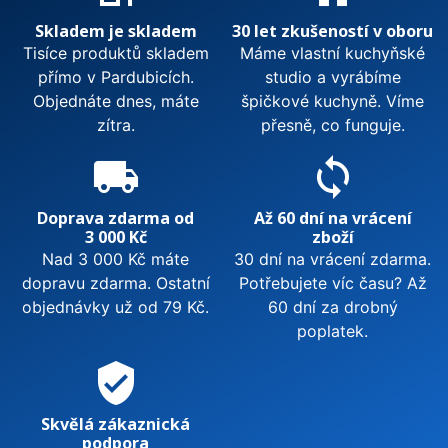
Skladem je skladem
30 let zkušeností v oboru
Tisíce produktů skladem
Máme vlastní kuchyňské
přímo v Pardubicích.
studio a vyrábíme
Objednáte dnes, máte
špičkové kuchyně. Víme
zítra.
přesně, co funguje.
local_shipping
sync
Doprava zdarma od
Až 60 dní na vrácení
3 000 Kč
zboží
Nad 3 000 Kč máte
30 dní na vrácení zdarma.
dopravu zdarma. Ostatní
Potřebujete víc času? Až
objednávky už od 79 Kč.
60 dní za drobný
poplatek.
verified_user
Skvělá zákaznická
podpora