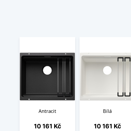
Antracit
Bílá
Cena
Cena
10 161 Kč
10 161 Kč