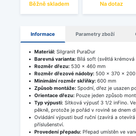
Běžně skladem
Na dotaz
Informace
Parametry zboží
Materiál:
Silgranit PuraDur
Barevná varianta:
Bílá soft (světlá krémová
Rozměr dřezu:
530 x 460 mm
Rozměr dřezové nádoby:
500 x 370 x 20
Minimální rozměr skříňky:
600 mm
Způsob montáže:
Spodní, dřez je usazen p
Orientace dřezu:
Pouze jeden způsob mon
Typ výpusti:
Sítková výpusť 3 1/2 inFino. Ve
pěkně, protože je pořád v rovině se dnem d
Ovládání výpusti buď ruční (zavírá a oteví
příslušenství.
Provedení přepadu:
Přepad umístěn ve van