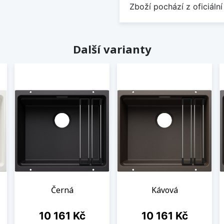
Zboží pochází z oficiální
Další varianty
Černá
Kávová
Cena
Cena
10 161 Kč
10 161 Kč