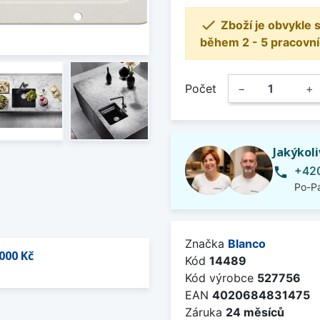

Zboží je obvykle
během 2 - 5 pracovní
Počet
−
+
Jakýkol
+420
phone
Po-Pá
Značka
Blanco
000 Kč
Kód
14489
Kód výrobce
527756
EAN
4020684831475
Záruka
24 měsíců