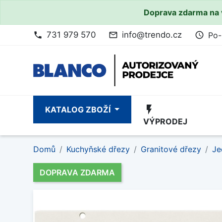
Doprava zdarma na 
731 979 570
info@trendo.cz
Po-
phone
mail_outline
access_time
flash_on
KATALOG ZBOŽÍ
VÝPRODEJ
Domů
Kuchyňské dřezy
Granitové dřezy
Je
DOPRAVA ZDARMA