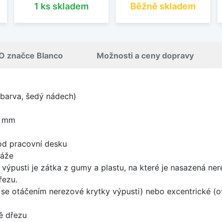
1 ks skladem
Běžně skladem
O značce Blanco
Možnosti a ceny dopravy
 barva, šedý nádech)
0 mm
od pracovní desku
táže
 výpusti je zátka z gumy a plastu, na které je nasazená ne
řezu.
rá se otáčením nerezové krytky výpusti) nebo excentrické (
ě dřezu