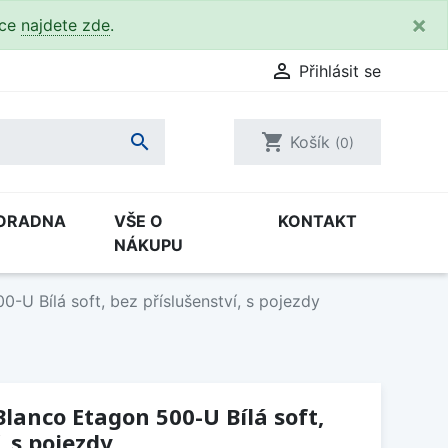
×
kce
najdete zde
.

Přihlásit se

shopping_cart
Košík
(0)
ORADNA
VŠE O
KONTAKT
NÁKUPU
-U Bílá soft, bez příslušenství, s pojezdy
lanco Etagon 500-U Bílá soft,
, s pojezdy