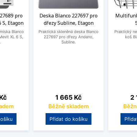
27689 pro
Deska Blanco 227697 pro
Multifun
6 S, Etagon
dřezy Subline, Etagon
 miska Blanco
Praktická skleněná deska Blanco
Praktický ne
evit XL 6 S,
227697 pro dřezy Andano,
koš B
.
Subline.
Cena
Ce
 Kč
1 665 Kč
2 
ladem
Běžně skladem
Běžn
košíku
Přidat do košíku
Přida