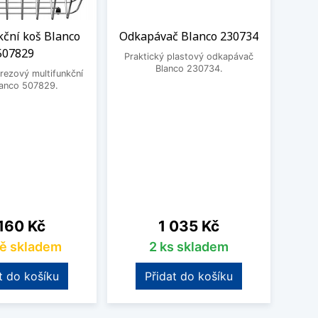
kční koš Blanco
Odkapávač Blanco 230734
De
507829
dřev
Praktický plastový odkapávač
Blanco 230734.
rezový multifunkční
lanco 507829.
Prakt
230
na
Cena
160 Kč
1 035 Kč
ě skladem
2 ks skladem
t do košíku
Přidat do košíku