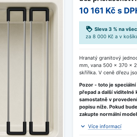
10 161 Kč
s DP
loyalty
Sleva 3 % na všec
za 8 000 Kč a v koší
Hranatý granitový jednod
mm, vana 500 x 370 x 2
skříňka. V ceně dřezu js
Pozor - toto je speciáln
přepad a další viditeln
samostatně v provedení 
popisu níže. Pokud bud
zakupte normální model
expand_more
Více informací