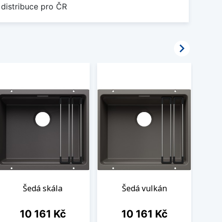
 distribuce pro ČR

Šedá skála
Šedá vulkán
Cena
Cena
10 161 Kč
10 161 Kč