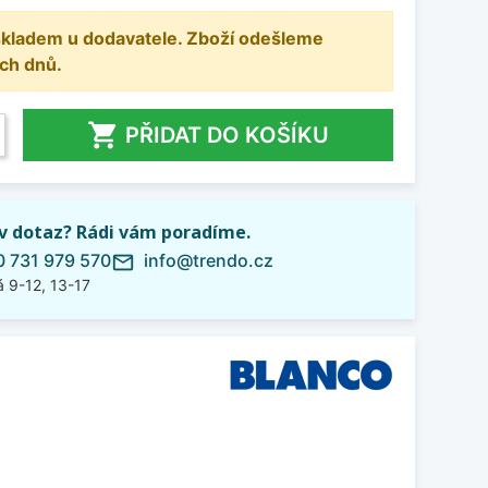
 skladem u dodavatele. Zboží odešleme
ch dnů.

PŘIDAT DO KOŠÍKU
iv dotaz? Rádi vám poradíme.
 731 979 570
info@trendo.cz
mail_outline
 9-12, 13-17