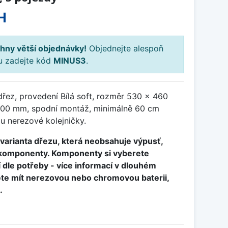
H
hny větší objednávky!
Objednejte alespoň
ku zadejte kód
MINUS3
.
řez, provedení Bílá soft, rozměr 530 x 460
00 mm, spodní montáž, minimálně 60 cm
ou nerezové kolejničky.
í varianta dřezu, která neobsahuje výpusť,
é komponenty. Komponenty si vyberete
dle potřeby - více informací v dlouhém
ete mít nerezovou nebo chromovou baterii,
.