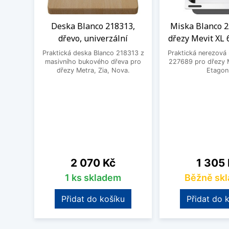
Deska Blanco 218313,
Miska Blanco 2
dřevo, univerzální
dřezy Mevit XL 
Praktická deska Blanco 218313 z
Praktická nerezová
masivního bukového dřeva pro
227689 pro dřezy M
dřezy Metra, Zia, Nova.
Etagon
Cena
Cena
2 070 Kč
1 305
1 ks skladem
Běžně sk
Přidat do košíku
Přidat do 