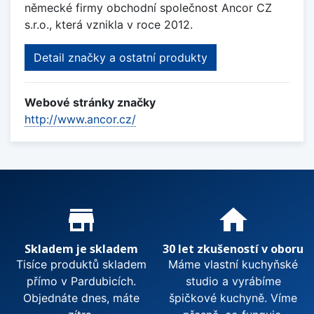
německé firmy obchodní společnost Ancor CZ
s.r.o., která vznikla v roce 2012.
Detail značky a ostatní produkty
Webové stránky značky
http://www.ancor.cz/
Proč nakupovat u nás?
store_mall_directory
home
Skladem je skladem
30 let zkušeností v oboru
Tisíce produktů skladem
Máme vlastní kuchyňské
přímo v Pardubicích.
studio a vyrábíme
Objednáte dnes, máte
špičkové kuchyně. Víme