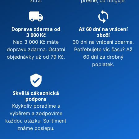
zítra.
přesně, co funguje.
local_shipping
sync
Doprava zdarma od
Až 60 dní na vrácení
3 000 Kč
zboží
Nad 3 000 Kč máte
30 dní na vrácení zdarma.
dopravu zdarma. Ostatní
Potřebujete víc času? Až
objednávky už od 79 Kč.
60 dní za drobný
poplatek.
verified_user
Skvělá zákaznická
podpora
Kdykoliv poradíme s
výběrem a zodpovíme
každou otázku. Sortiment
známe poslepu.