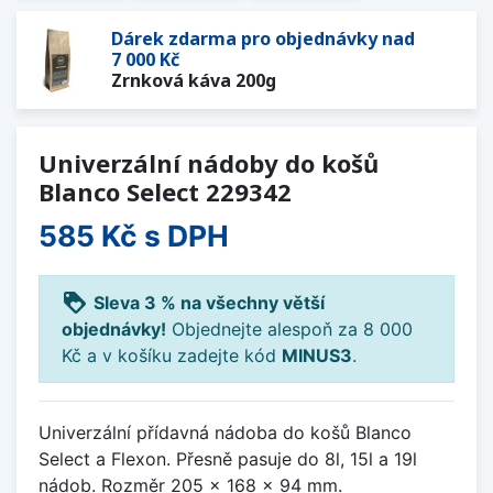
Dárek zdarma pro objednávky nad
7 000 Kč
Zrnková káva 200g
Univerzální nádoby do košů
Blanco Select 229342
585 Kč
s DPH
loyalty
Sleva 3 % na všechny větší
objednávky!
Objednejte alespoň za 8 000
Kč a v košíku zadejte kód
MINUS3
.
Univerzální přídavná nádoba do košů Blanco
Select a Flexon. Přesně pasuje do 8l, 15l a 19l
nádob. Rozměr 205 x 168 x 94 mm.