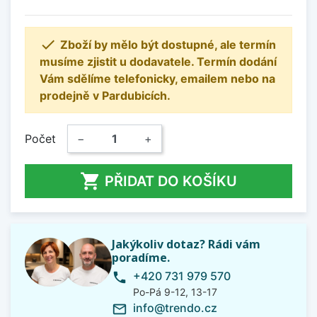

Zboží by mělo být dostupné, ale termín
musíme zjistit u dodavatele. Termín dodání
Vám sdělíme telefonicky, emailem nebo na
prodejně v Pardubicích.
Počet
−
+

PŘIDAT DO KOŠÍKU
Jakýkoliv dotaz? Rádi vám
poradíme.
+420 731 979 570
phone
Po-Pá 9-12, 13-17
info@trendo.cz
mail_outline