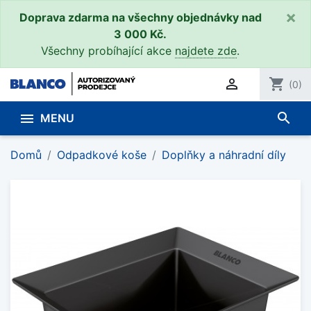
×
Doprava zdarma na všechny objednávky nad
3 000 Kč.
Všechny probíhající akce
najdete zde
.

shopping_cart
(0)
search

MENU
Domů
Odpadkové koše
Doplňky a náhradní díly