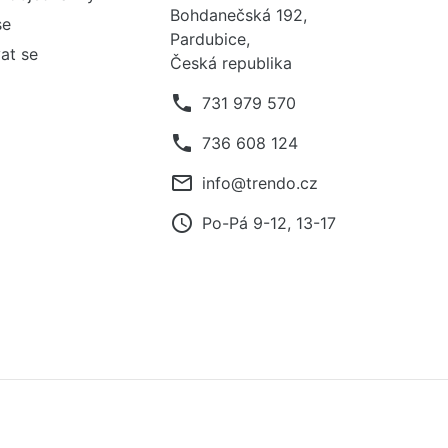
Bohdanečská 192,
se
Pardubice,
at se
Česká republika
phone
731 979 570
phone
736 608 124
mail_outline
info@trendo.cz
access_time
Po-Pá 9-12, 13-17