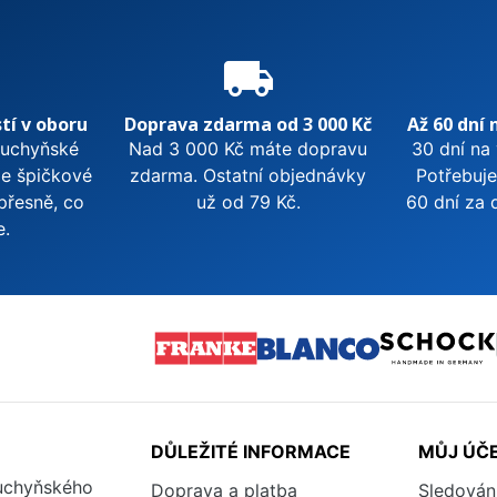
e
local_shipping
tí v oboru
Doprava zdarma od 3 000 Kč
Až 60 dní 
kuchyňské
Nad 3 000 Kč máte dopravu
30 dní na
me špičkové
zdarma. Ostatní objednávky
Potřebuje
přesně, co
už od 79 Kč.
60 dní za 
e.
DŮLEŽITÉ INFORMACE
MŮJ ÚČ
kuchyňského
Doprava a platba
Sledován