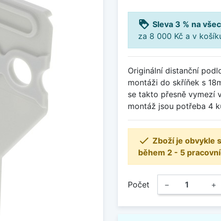
loyalty
Sleva 3 % na všec
za 8 000 Kč a v koší
Originální distanční pod
montáži do skříňek s 18
se takto přesně vymezí 
montáž jsou potřeba 4 k

Zboží je obvykle
během 2 - 5 pracovní
Počet
−
+