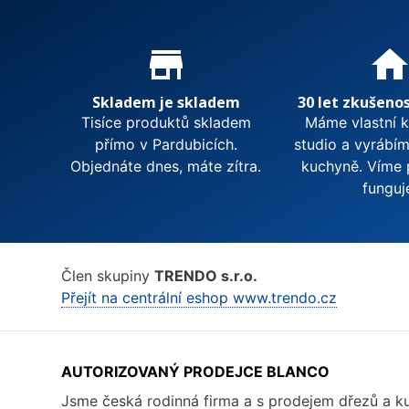
Proč nakupovat u nás?
store_mall_directory
hom
Skladem je skladem
30 let zkušenos
Tisíce produktů skladem
Máme vlastní 
přímo v Pardubicích.
studio a vyrábí
Objednáte dnes, máte zítra.
kuchyně. Víme 
funguj
Člen skupiny
TRENDO s.r.o.
Přejít na centrální eshop www.trendo.cz
AUTORIZOVANÝ PRODEJCE BLANCO
Jsme česká rodinná firma a s prodejem dřezů a 