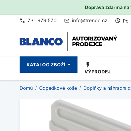
Doprava zdarma na 
731 979 570
info@trendo.cz
Po-
phone
mail_outline
access_time
flash_on
KATALOG ZBOŽÍ
VÝPRODEJ
Domů
Odpadkové koše
Doplňky a náhradní d