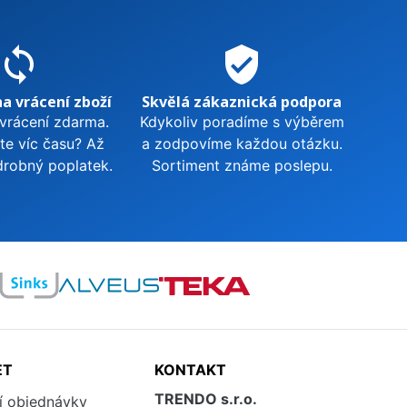
sync
verified_user
na vrácení zboží
Skvělá zákaznická podpora
 vrácení zdarma.
Kdykoliv poradíme s výběrem
te víc času? Až
a zodpovíme každou otázku.
drobný poplatek.
Sortiment známe poslepu.
ET
KONTAKT
TRENDO s.r.o.
í objednávky