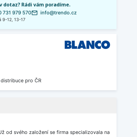
iv dotaz? Rádi vám poradíme.
 731 979 570
info@trendo.cz
mail_outline
 9-12, 13-17
 distribuce pro ČR
 od svého založení se firma specializovala na