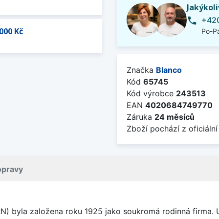
Jakýkol
+420
phone
000 Kč
Po-Pá
Značka
Blanco
Kód
65745
Kód výrobce
243513
EAN
4020684749770
Záruka
24 měsíců
Zboží pochází z oficiální
opravy
 byla založena roku 1925 jako soukromá rodinná firma. Už