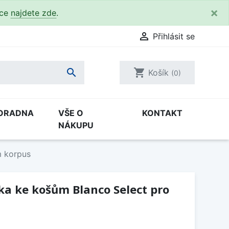
×
kce
najdete zde
.

Přihlásit se

shopping_cart
Košík
(0)
ORADNA
VŠE O
KONTAKT
NÁKUPU
m korpus
ka ke košům Blanco Select pro