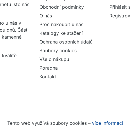
rnetu jste nás
Obchodní podmínky
Přihlásit 
O nás
Registrov
o u nás v
Proč nakoupit u nás
vou dnů. Část
Katalogy ke stažení
ší kamenné
Ochrana osobních údajů
Soubory cookies
 kvalitě
Vše o nákupu
Poradna
Kontakt
Tento web využívá soubory cookies –
více informací