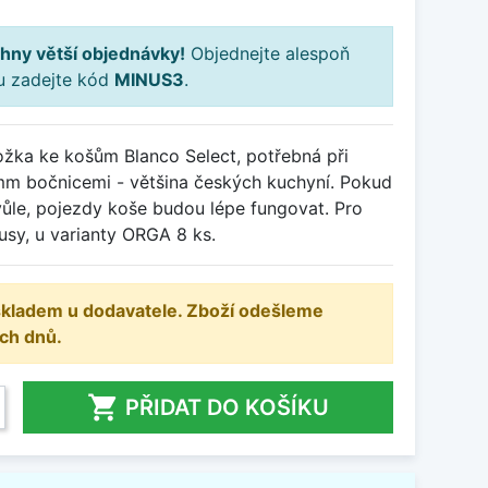
hny větší objednávky!
Objednejte alespoň
ku zadejte kód
MINUS3
.
ložka ke košům Blanco Select, potřebná při
mm bočnicemi - většina českých kuchyní. Pokud
vůle, pojezdy koše budou lépe fungovat. Pro
usy, u varianty ORGA 8 ks.
 skladem u dodavatele. Zboží odešleme
ch dnů.

PŘIDAT DO KOŠÍKU