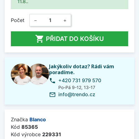
11.8..
Počet
−
+

PŘIDAT DO KOŠÍKU
Jakýkoliv dotaz? Rádi vám
poradíme.
+420 731 979 570
phone
Po-Pá 9-12, 13-17
info@trendo.cz
mail_outline
Značka
Blanco
Kód
85365
Kód výrobce
229331