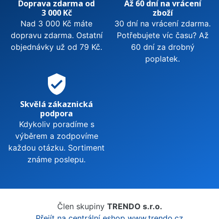
Doprava zdarma od
Až 60 dní na vrácení
3 000 Kč
zboží
Nad 3 000 Kč máte
30 dní na vrácení zdarma.
dopravu zdarma. Ostatní
Potřebujete víc času? Až
objednávky už od 79 Kč.
60 dní za drobný
poplatek.
verified_user
Skvělá zákaznická
podpora
Kdykoliv poradíme s
výběrem a zodpovíme
každou otázku. Sortiment
známe poslepu.
Člen skupiny
TRENDO s.r.o.
Přejít na centrální eshop www.trendo.cz