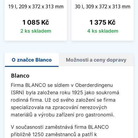
19 l, 209 x 372 x 313 mm
30 l, 309 x 372 x 313 mm
Cena
Cena
1 085 Kč
1 375 Kč
2 ks skladem
4 ks skladem
O značce Blanco
Možnosti a ceny dopravy
Blanco
Firma BLANCO se sídlem v Oberderdingenu
(SRN) byla založena roku 1925 jako soukromá
rodinná firma. Už od svého založení se firma
specializovala na zpracování nerezových
materiálů a výrobu zařízení pro gastronomii.
V současnosti zaměstnává firma BLANCO
přibližně 1250 zaměstnanců a patří k