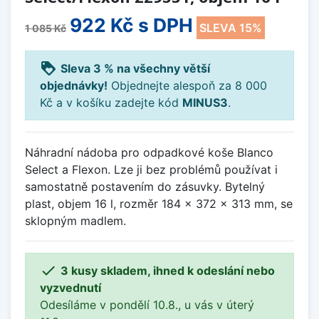
922 Kč
s DPH
SLEVA 15%
1 085 Kč
loyalty
Sleva 3 % na všechny větší
objednávky!
Objednejte alespoň za 8 000
Kč a v košíku zadejte kód
MINUS3
.
Náhradní nádoba pro odpadkové koše Blanco
Select a Flexon. Lze ji bez problémů používat i
samostatně postavením do zásuvky. Bytelný
plast, objem 16 l, rozměr 184 x 372 x 313 mm, se
sklopným madlem.

3 kusy skladem, ihned k odeslání nebo
vyzvednutí
Odesíláme v pondělí 10.8., u vás v úterý