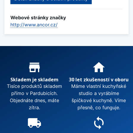
Webové stránky značky
http://www.ancor.cz/
Proč nakupovat u nás?
store_mall_directory
home
Skladem je skladem
30 let zkušeností v oboru
Tisíce produktů skladem
Máme vlastní kuchyňské
přímo v Pardubicích.
studio a vyrábíme
Objednáte dnes, máte
špičkové kuchyně. Víme
zítra.
přesně, co funguje.
local_shipping
sync