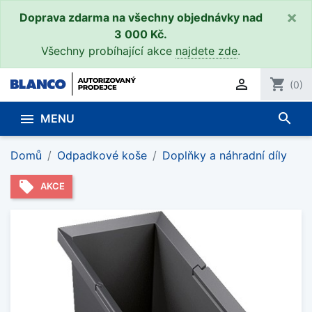
×
Doprava zdarma na všechny objednávky nad
3 000 Kč.
Všechny probíhající akce
najdete zde
.

shopping_cart
(0)
search

MENU
Domů
Odpadkové koše
Doplňky a náhradní díly
local_offer
AKCE