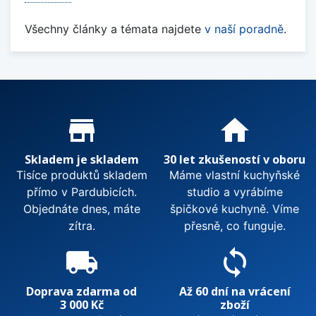
Všechny články a témata najdete
v naší poradně
.
Proč nakupovat u nás?
store_mall_directory
home
Skladem je skladem
30 let zkušeností v oboru
Tisíce produktů skladem
Máme vlastní kuchyňské
přímo v Pardubicích.
studio a vyrábíme
Objednáte dnes, máte
špičkové kuchyně. Víme
zítra.
přesně, co funguje.
local_shipping
sync
Doprava zdarma od
Až 60 dní na vrácení
3 000 Kč
zboží