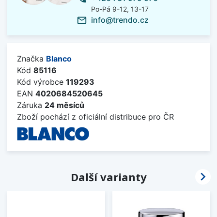
Po-Pá 9-12, 13-17
info@trendo.cz
mail_outline
Značka
Blanco
Kód
85116
Kód výrobce
119293
EAN
4020684520645
Záruka
24 měsíců
Zboží pochází z oficiální distribuce pro ČR

Další varianty