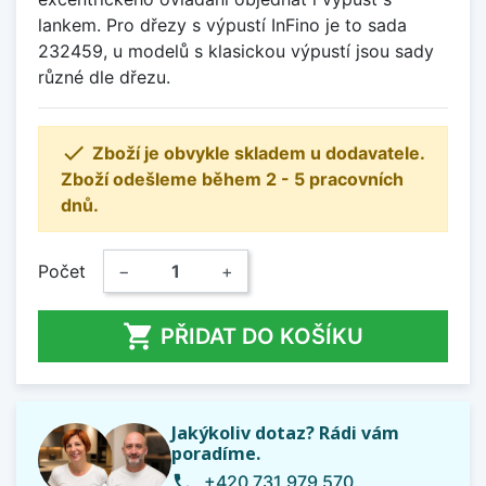
lankem. Pro dřezy s výpustí InFino je to sada
232459, u modelů s klasickou výpustí jsou sady
různé dle dřezu.

Zboží je obvykle skladem u dodavatele.
Zboží odešleme během 2 - 5 pracovních
dnů.
Počet
−
+

PŘIDAT DO KOŠÍKU
Jakýkoliv dotaz? Rádi vám
poradíme.
+420 731 979 570
phone