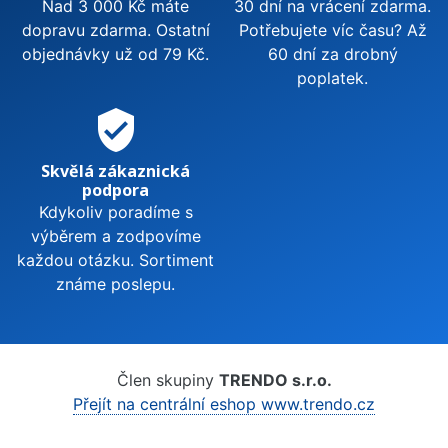
Nad 3 000 Kč máte
30 dní na vrácení zdarma.
dopravu zdarma. Ostatní
Potřebujete víc času? Až
objednávky už od 79 Kč.
60 dní za drobný
poplatek.
verified_user
Skvělá zákaznická
podpora
Kdykoliv poradíme s
výběrem a zodpovíme
každou otázku. Sortiment
známe poslepu.
Člen skupiny
TRENDO s.r.o.
Přejít na centrální eshop www.trendo.cz