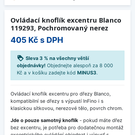
Ovládací knoflík excentru Blanco
119293, Pochromovaný nerez
405 Kč
s DPH
loyalty
Sleva 3 % na všechny větší
objednávky!
Objednejte alespoň za 8 000
Kč a v košíku zadejte kód
MINUS3
.
Ovládací knoflík excentru pro dřezy Blanco,
kompatibilní se dřezy s výpustí InFino i s
klasickou sítkovou, nerezové tělo, povrch chrom.
Jde o pouze samotný knoflík
- pokud máte dřez
bez excentru, je potřeba pro dodatečnou montáž
excentrického ovládání objednat i výpusť s