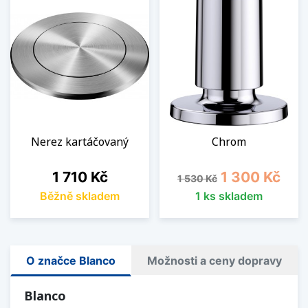
Nerez kartáčovaný
Chrom
Cena
Běžná cena
Cena
1 710 Kč
1 300 Kč
1 530 Kč
Běžně skladem
1 ks skladem
O značce Blanco
Možnosti a ceny dopravy
Blanco