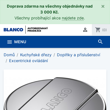
×
Doprava zdarma na všechny objednávky nad
3 000 Kč.
Všechny probíhající akce
najdete zde
.

shopping_cart
(0)
search

MENU
Domů
Kuchyňské dřezy
Doplňky a příslušenství
Excentrické ovládání