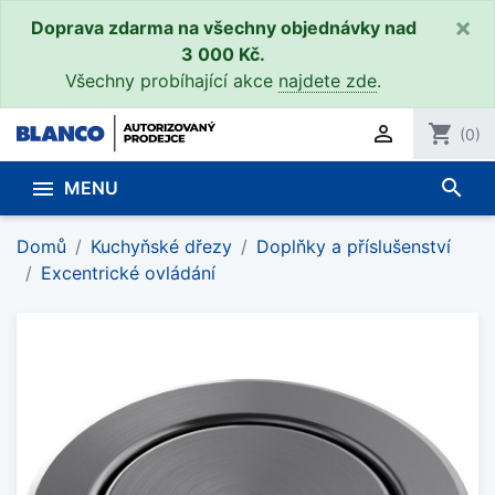
×
Doprava zdarma na všechny objednávky nad
3 000 Kč.
Všechny probíhající akce
najdete zde
.

shopping_cart
(0)
search

MENU
Domů
Kuchyňské dřezy
Doplňky a příslušenství
Excentrické ovládání