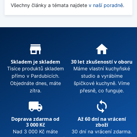
Všechny články a témata najdete
v naší poradně
.
Proč nakupovat u nás?
store_mall_directory
home
Skladem je skladem
30 let zkušeností v oboru
Tisíce produktů skladem
Máme vlastní kuchyňské
přímo v Pardubicích.
studio a vyrábíme
Objednáte dnes, máte
špičkové kuchyně. Víme
zítra.
přesně, co funguje.
local_shipping
sync
Doprava zdarma od
Až 60 dní na vrácení
3 000 Kč
zboží
Nad 3 000 Kč máte
30 dní na vrácení zdarma.