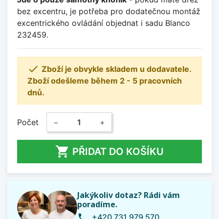
bez excentru, je potřeba pro dodatečnou montáž
excentrického ovládání objednat i sadu Blanco
232459.

Zboží je obvykle skladem u dodavatele.
Zboží odešleme během 2 - 5 pracovních
dnů.
Počet
−
+

PŘIDAT DO KOŠÍKU
Jakýkoliv dotaz? Rádi vám
poradíme.
+420 731 979 570
phone