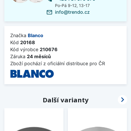
Po-Pá 9-12, 13-17
info@trendo.cz
mail_outline
Značka
Blanco
Kód
20168
Kód výrobce
210676
Záruka
24 měsíců
Zboží pochází z oficiální distribuce pro ČR

Další varianty