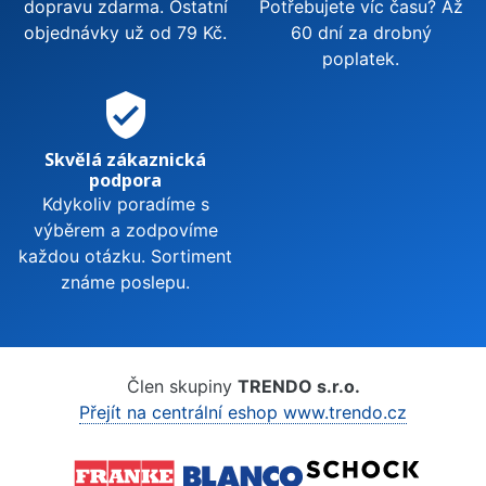
dopravu zdarma. Ostatní
Potřebujete víc času? Až
objednávky už od 79 Kč.
60 dní za drobný
poplatek.
verified_user
Skvělá zákaznická
podpora
Kdykoliv poradíme s
výběrem a zodpovíme
každou otázku. Sortiment
známe poslepu.
Člen skupiny
TRENDO s.r.o.
Přejít na centrální eshop www.trendo.cz