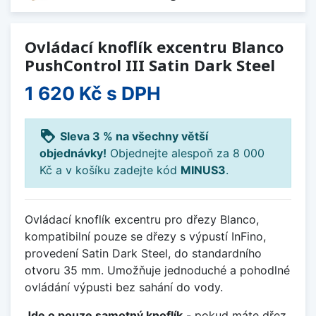
Ovládací knoflík excentru Blanco
PushControl III Satin Dark Steel
1 620 Kč
s DPH
loyalty
Sleva 3 % na všechny větší
objednávky!
Objednejte alespoň za 8 000
Kč a v košíku zadejte kód
MINUS3
.
Ovládací knoflík excentru pro dřezy Blanco,
kompatibilní pouze se dřezy s výpustí InFino,
provedení Satin Dark Steel, do standardního
otvoru 35 mm. Umožňuje jednoduché a pohodlné
ovládání výpusti bez sahání do vody.
Jde o pouze samotný knoflík
- pokud máte dřez