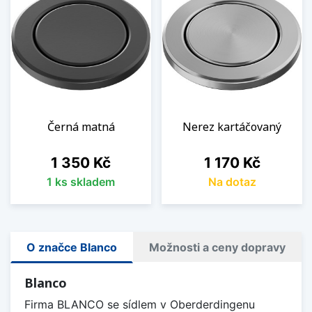
Černá matná
Nerez kartáčovaný
Cena
Cena
1 350 Kč
1 170 Kč
1 ks skladem
Na dotaz
O značce Blanco
Možnosti a ceny dopravy
Blanco
Firma BLANCO se sídlem v Oberderdingenu