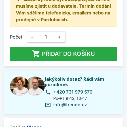
musíme zjistit u dodavatele. Termín dodání
Vám sdělíme telefonicky, emailem nebo na
prodejně v Pardubicích.
Počet
−
+

PŘIDAT DO KOŠÍKU
Jakýkoliv dotaz? Rádi vám
poradíme.
+420 731 979 570
phone
Po-Pá 9-12, 13-17
info@trendo.cz
mail_outline