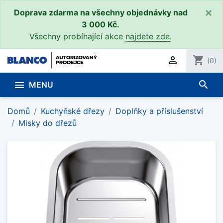
×
Doprava zdarma na všechny objednávky nad
3 000 Kč.
Všechny probíhající akce
najdete zde
.

shopping_cart
(0)
search

MENU
Domů
Kuchyňské dřezy
Doplňky a příslušenství
Misky do dřezů