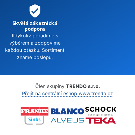
verified_user
Skvělá zákaznická
podpora
Kdykoliv poradíme s
výběrem a zodpovíme
každou otázku. Sortiment
známe poslepu.
Člen skupiny
TRENDO s.r.o.
Přejít na centrální eshop www.trendo.cz