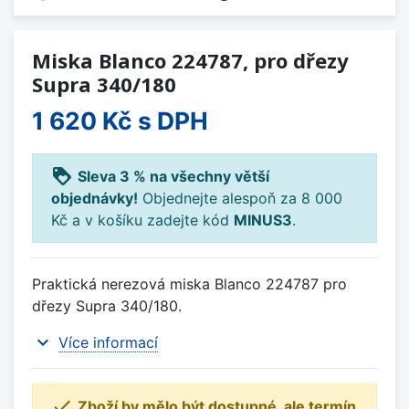
Miska Blanco 224787, pro dřezy
Supra 340/180
1 620 Kč
s DPH
loyalty
Sleva 3 % na všechny větší
objednávky!
Objednejte alespoň za 8 000
Kč a v košíku zadejte kód
MINUS3
.
Praktická nerezová miska Blanco 224787 pro
dřezy Supra 340/180.
expand_more
Více informací

Zboží by mělo být dostupné, ale termín