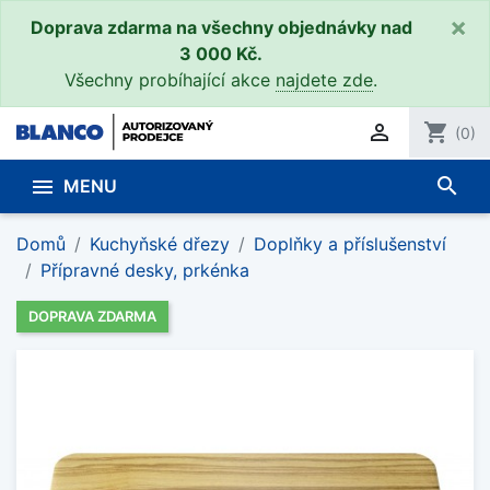
×
Doprava zdarma na všechny objednávky nad
3 000 Kč.
Všechny probíhající akce
najdete zde
.

shopping_cart
(0)
search

MENU
Domů
Kuchyňské dřezy
Doplňky a příslušenství
Přípravné desky, prkénka
DOPRAVA ZDARMA