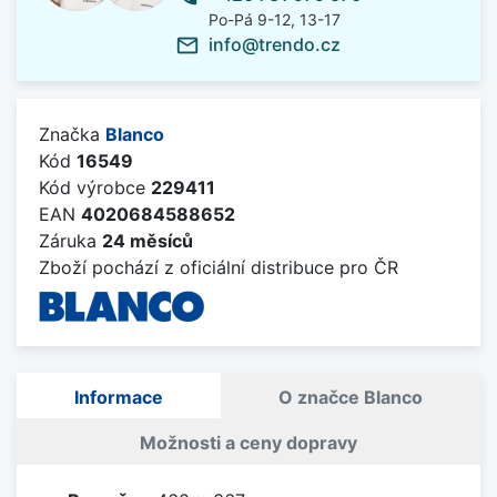
Po-Pá 9-12, 13-17
info@trendo.cz
mail_outline
Značka
Blanco
Kód
16549
Kód výrobce
229411
EAN
4020684588652
Záruka
24 měsíců
Zboží pochází z oficiální distribuce pro ČR
Informace
O značce Blanco
Možnosti a ceny dopravy