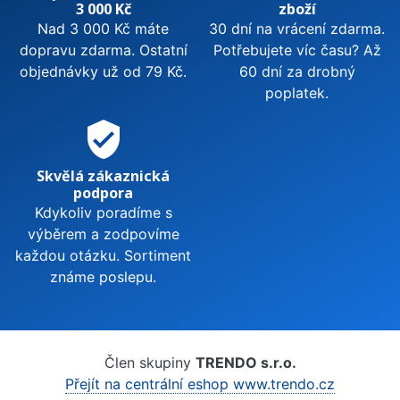
3 000 Kč
zboží
Nad 3 000 Kč máte
30 dní na vrácení zdarma.
dopravu zdarma. Ostatní
Potřebujete víc času? Až
objednávky už od 79 Kč.
60 dní za drobný
poplatek.
verified_user
Skvělá zákaznická
podpora
Kdykoliv poradíme s
výběrem a zodpovíme
každou otázku. Sortiment
známe poslepu.
Člen skupiny
TRENDO s.r.o.
Přejít na centrální eshop www.trendo.cz