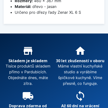
Rozměry:
460 x 367 mm
Materiál:
dřevo - jasan
Určeno pro dřezy řady Zenar XL 6 S
Proč nakupovat u nás?
store_mall_directory
home
Skladem je skladem
30 let zkušeností v oboru
Tisíce produktů skladem
Máme vlastní kuchyňské
přímo v Pardubicích.
studio a vyrábíme
Objednáte dnes, máte
špičkové kuchyně. Víme
zítra.
přesně, co funguje.
local_shipping
sync
Doprava zdarma od
Až 60 dní na vrácení