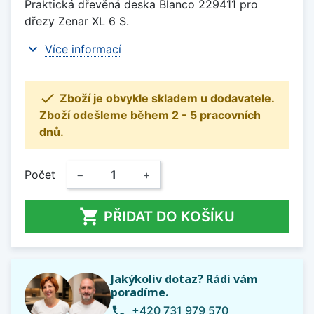
Praktická dřevěná deska Blanco 229411 pro
dřezy Zenar XL 6 S.
expand_more
Více informací

Zboží je obvykle skladem u dodavatele.
Zboží odešleme během 2 - 5 pracovních
dnů.
Počet
−
+

PŘIDAT DO KOŠÍKU
Jakýkoliv dotaz? Rádi vám
poradíme.
+420 731 979 570
phone