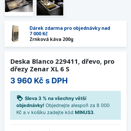
Dárek zdarma pro objednávky nad
7 000 Kč
Zrnková káva 200g
Deska Blanco 229411, dřevo, pro
dřezy Zenar XL 6 S
3 960 Kč
s DPH
loyalty
Sleva 3 % na všechny větší
objednávky!
Objednejte alespoň za 8 000
Kč a v košíku zadejte kód
MINUS3
.