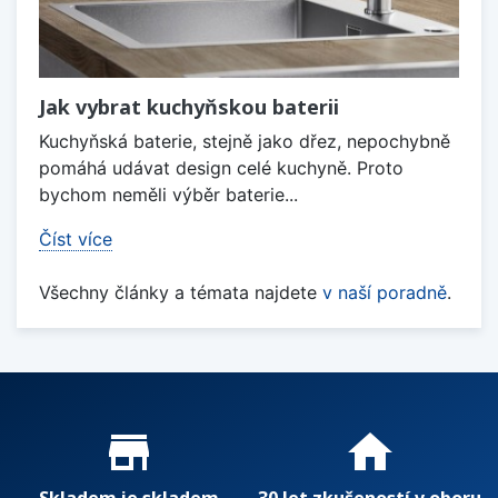
Jak vybrat kuchyňskou baterii
Kuchyňská baterie, stejně jako dřez, nepochybně
pomáhá udávat design celé kuchyně. Proto
bychom neměli výběr baterie...
Číst více
Všechny články a témata najdete
v naší poradně
.
Proč nakupovat u nás?
store_mall_directory
home
Skladem je skladem
30 let zkušeností v oboru