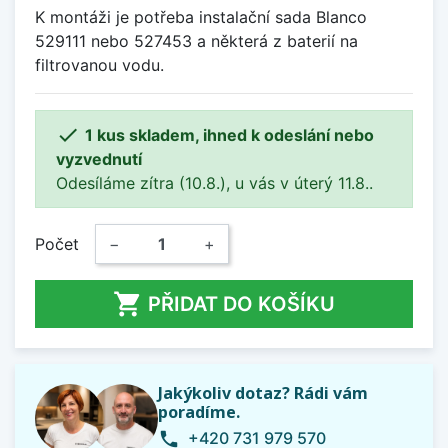
K montáži je potřeba instalační sada Blanco
529111 nebo 527453 a některá z baterií na
filtrovanou vodu.

1 kus skladem, ihned k odeslání nebo
vyzvednutí
Odesíláme zítra (10.8.), u vás v úterý 11.8..
Počet
−
+

PŘIDAT DO KOŠÍKU
Jakýkoliv dotaz? Rádi vám
poradíme.
+420 731 979 570
phone