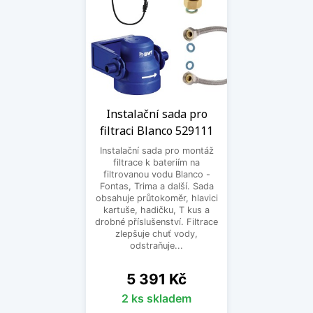
Instalační sada pro
filtraci Blanco 529111
Instalační sada pro montáž
filtrace k bateriím na
filtrovanou vodu Blanco -
Fontas, Trima a další. Sada
obsahuje průtokoměr, hlavici
kartuše, hadičku, T kus a
drobné příslušenství. Filtrace
zlepšuje chuť vody,
odstraňuje...
Cena
5 391 Kč
2 ks skladem