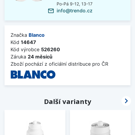
Po-Pá 9-12, 13-17
info@trendo.cz
mail_outline
Značka
Blanco
Kód
14647
Kód výrobce
526260
Záruka
24 měsíců
Zboží pochází z oficiální distribuce pro ČR

Další varianty