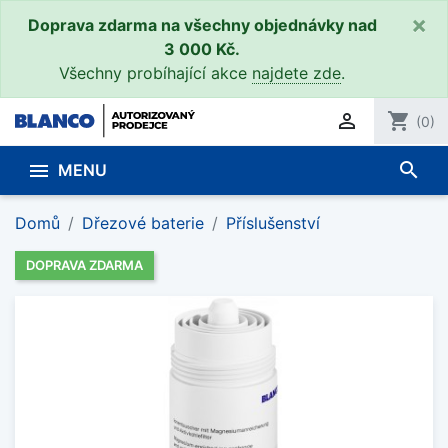
×
Doprava zdarma na všechny objednávky nad
3 000 Kč.
Všechny probíhající akce
najdete zde
.

shopping_cart
(0)
search

MENU
Domů
Dřezové baterie
Příslušenství
DOPRAVA ZDARMA