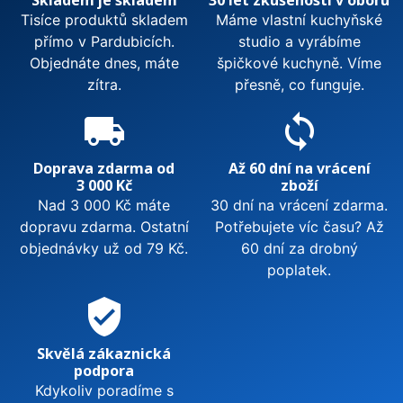
Tisíce produktů skladem
Máme vlastní kuchyňské
přímo v Pardubicích.
studio a vyrábíme
Objednáte dnes, máte
špičkové kuchyně. Víme
zítra.
přesně, co funguje.
local_shipping
sync
Doprava zdarma od
Až 60 dní na vrácení
3 000 Kč
zboží
Nad 3 000 Kč máte
30 dní na vrácení zdarma.
dopravu zdarma. Ostatní
Potřebujete víc času? Až
objednávky už od 79 Kč.
60 dní za drobný
poplatek.
verified_user
Skvělá zákaznická
podpora
Kdykoliv poradíme s