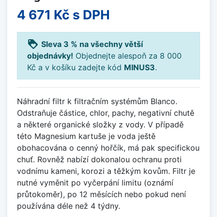
4 671 Kč
s DPH
loyalty
Sleva 3 % na všechny větší
objednávky!
Objednejte alespoň za 8 000
Kč a v košíku zadejte kód
MINUS3
.
Náhradní filtr k filtračním systémům Blanco.
Odstraňuje částice, chlor, pachy, negativní chutě
a některé organické složky z vody. V případě
této Magnesium kartuše je voda ještě
obohacována o cenný hořčík, má pak specifickou
chuť. Rovněž nabízí dokonalou ochranu proti
vodnímu kameni, korozi a těžkým kovům. Filtr je
nutné vyměnit po vyčerpání limitu (oznámí
průtokoměr), po 12 měsících nebo pokud není
používána déle než 4 týdny.