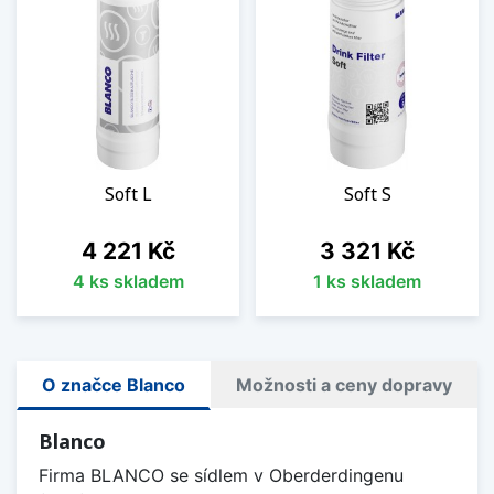
Soft L
Soft S
Cena
Cena
4 221 Kč
3 321 Kč
4 ks skladem
1 ks skladem
O značce Blanco
Možnosti a ceny dopravy
Blanco
Firma BLANCO se sídlem v Oberderdingenu