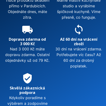
Tisíce produktů skladem
Máme vlastní kuchyňské
přímo v Pardubicích.
studio a vyrábíme
Objednáte dnes, máte
špičkové kuchyně. Víme
zítra.
přesně, co funguje.
local_shipping
sync
Doprava zdarma od
Až 60 dní na vrácení
3 000 Kč
zboží
Nad 3 000 Kč máte
30 dní na vrácení zdarma.
dopravu zdarma. Ostatní
Potřebujete víc času? Až
objednávky už od 79 Kč.
60 dní za drobný
poplatek.
verified_user
Skvělá zákaznická
podpora
Kdykoliv poradíme s
výběrem a zodpovíme