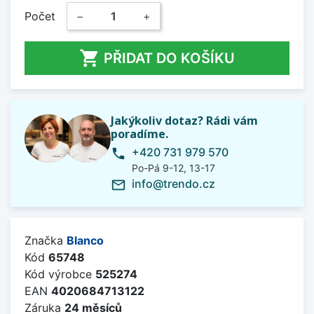
Počet
−
+

PŘIDAT DO KOŠÍKU
Jakýkoliv dotaz? Rádi vám
poradíme.
+420 731 979 570
phone
Po-Pá 9-12, 13-17
info@trendo.cz
mail_outline
Značka
Blanco
Kód
65748
Kód výrobce
525274
EAN
4020684713122
Záruka
24 měsíců