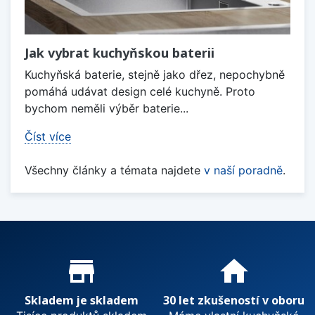
Jak vybrat kuchyňskou baterii
Kuchyňská baterie, stejně jako dřez, nepochybně
pomáhá udávat design celé kuchyně. Proto
bychom neměli výběr baterie...
Číst více
Všechny články a témata najdete
v naší poradně
.
Proč nakupovat u nás?
store_mall_directory
home
Skladem je skladem
30 let zkušeností v oboru