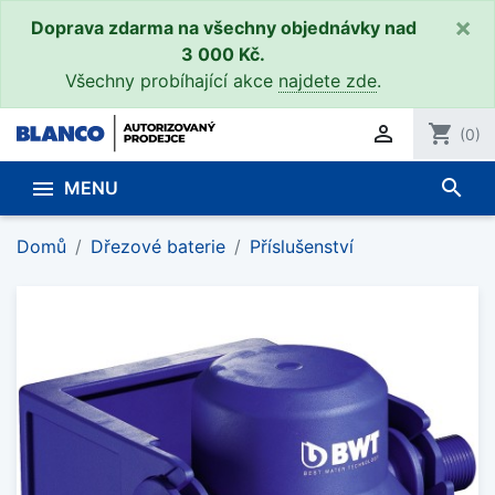
×
Doprava zdarma na všechny objednávky nad
3 000 Kč.
Všechny probíhající akce
najdete zde
.

shopping_cart
(0)
search

MENU
Domů
Dřezové baterie
Příslušenství